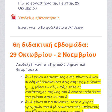
Για το εργαστήριο της Πέμπτης 25
Οκτωβρίου
Υποδείξεις/Απαντήσεις
Είναι για το 8o φυλλάδιο ασκήσεων
6η διδακτική εβδομάδα:
29 Οκτωβρίου - 2 Νοεμβρίου
Αποδείχθηκαν τα εξής πολύ σημαντικά
θεωρήματα.
Αν U είναι κλιμακωτός ενός πίνακα A και
οι οδηγοί βρίσκονται στις στήλες με δείκτη
j
,...,j
(άρα r = r(U)= r(A)), τότε οι
1
r
αντίστοιχες στήλες του A αποτελούν βάση
του χώρου στηλών του A.
Αν A είναι m x n πίνακας, τότε ο χώρος
γραμμών του A (διανυσματικός υπόχωρος
n
του
R
) και ο χώρος στηλών του A