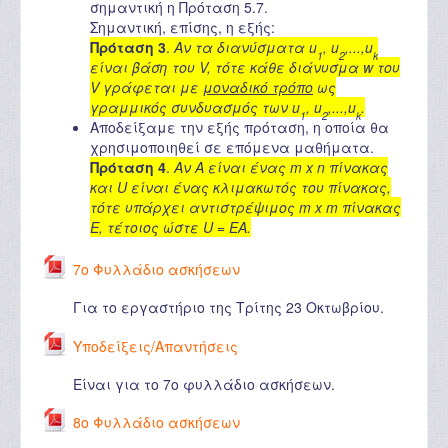
σημαντική η Πρόταση 5.7.
Σημαντική, επίσης, η εξής:
Πρόταση 3
.
Αν τα διανύσματα u
, u
,...,u
1
2
k
είναι βάση του V, τότε κάθε διάνυσμα w του
V γράφεται με
μοναδικό τρόπο
ως
γραμμικός συνδυασμός των u
, u
,...,u
.
1
2
k
Αποδείξαμε την εξής πρόταση, η οποία θα
χρησιμοποιηθεί σε επόμενα μαθήματα.
Πρόταση 4
.
Αν A είναι ένας m x n πίνακας
και U είναι ένας κλιμακωτός του πίνακας,
τότε υπάρχει αντιστρέψιμος m x m πίνακας
E, τέτοιος ώστε U = EA.
7ο Φυλλάδιο ασκήσεων
Για το εργαστήριο της Τρίτης 23 Οκτωβρίου.
Υποδείξεις/Απαντήσεις
Είναι για το 7o φυλλάδιο ασκήσεων.
8ο Φυλλάδιο ασκήσεων