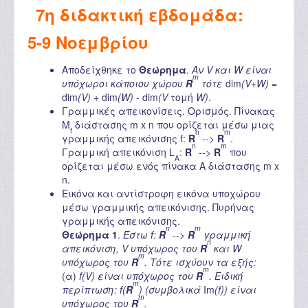
7η διδακτική εβδομάδα:
5-9 Νοεμβρίου
Αποδείχθηκε το
Θεώρημα
.
Αν V και W είναι
m
υπόχωροι κάποιου χώρου
R
τότε
dim
(V+W) =
dim
(V) +
dim
(W) -
dim
(V
τομή
W)
.
Γραμμικές απεικονίσεις. Ορισμός. Πίνακας
M
διάστασης m x n που ορίζεται μέσω μιας
f
n
m
γραμμικής απεικόνισης f:
R
-->
R
.
n
m
Γραμμική απεικόνιση L
:
R
-->
R
που
A
ορίζεται μέσω ενός πίνακα A διάστασης m x
n.
Εικόνα και αντίστροφη εικόνα υποχώρου
μέσω γραμμικής απεικόνισης. Πυρήνας
γραμμικής απεικόνισης.
n
m
Θεώρημα 1
.
Έστω f:
R
-->
R
γραμμική
n
απεικόνιση, V υπόχωρος του
R
και W
m
υπόχωρος του
R
. Τότε ισχύουν τα εξής:
m
(α)
f(V) είναι υπόχωρος του
R
. Ειδική
m
περίπτωση: f(
R
) (συμβολικά
Im
(f)) είναι
m
υπόχωρος του
R
.