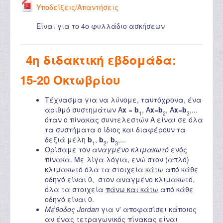
Υποδείξεις/Απαντήσεις
Είναι για το 4ο φυλλάδιο ασκήσεων
4η διδακτική εβδομάδα:
15-20 Οκτωβρίου
Τέχνασμα για να λύνομε, ταυτόχρονα, ένα
αριθμό συστημάτων A
x
=
b
, A
x
=
b
, A
x
=
b
,...
1
2
3
όταν ο πίνακας συντελεστών A είναι σε όλα
τα συστήματα ο ίδιος και διαφέρουν τα
δεξιά μέλη
b
,
b
,
b
,...
1
2
3
Ορίσαμε τον
αναγμένο κλιμακωτό
ενός
πίνακα. Με λίγα λόγια, ενώ στον (απλό)
κλιμακωτό όλα τα στοιχεία
κάτω
από κάθε
οδηγό είναι 0, στον αναγμένο κλιμακωτό,
όλα τα στοιχεία
πάνω και κάτω
από κάθε
οδηγό είναι 0.
Μέθοδος Jordan
για ν' αποφασίσει κάποιος
αν ένας τετραγωνικός πίνακας είναι