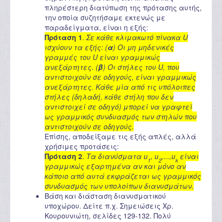
πληρέστερη διατύπωση της πρότασης αυτής,
την οποία συζητήσαμε εκτενώς με
παραδείγματα, είναι η εξής:
Πρόταση 1
.
Σε κάθε κλιμακωτό πίνακα U
ισχύουν τα εξής: (
α
) Οι μη μηδενικές
γραμμές του U είναι γραμμικώς
ανεξάρτητες. (
β
) Οι στήλες του U, που
αντιστοιχούν σε οδηγούς, είναι γραμμικώς
ανεξάρτητες. Κάθε μία από τις υπόλοιπες
στήλες (δηλαδή, κάθε στήλη που δεν
αντιστοιχεί σε οδηγό) μπορεί να γραφτεί
ως γραμμικός συνδυασμός των στηλών που
αντιστοιχούν σε οδηγούς.
Επίσης, αποδείξαμε τις εξής απλές, αλλά
χρήσιμες προτάσεις:
Πρόταση 2
.
Τα διανύσματα u
, u
,...,u
είναι
1
2
k
γραμμικώς εξαρτημένα αν και μόνο αν
κάποιο από αυτά εκφράζεται ως γραμμικός
συνδυασμός των υπολοίπων διανυσμάτων.
Βάση και διάσταση διανυσματικού
υποχώρου. Δείτε π.χ. Σημειώσεις Χρ.
Κουρουνιώτη, σελίδες 129-132. Πολύ