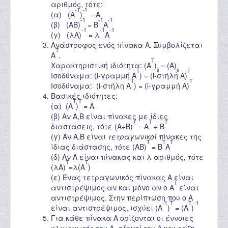
αριθμός, τότε:
-1
-1
(α) (A
)
= Α
-1
-1
-1
(β) (ΑΒ)
= Β
Α
-1
-1
-1
(γ) (λA)
= λ
Α
Ανάστροφος ενός πίνακα A. Συμβολίζεται
T
A
.
T
Χαρακτηριστική ιδιότητα: (A
)
= (A)
ij
ji
T
T
Ισοδύναμα: (i-γραμμή A
) = (i-στήλη A)
T
T
Ισοδύναμα: (i-στήλη A
) = (i-γραμμή A)
Βασικές ιδιότητες:
T
T
(α) (A
)
= A
(β) Αν A,B είναι πίνακες με ίδιες
T
T
Τ
διαστάσεις, τότε (A+B)
= A
+ Β
(γ) Αν A,B είναι
τετραγωνικοί
πίνακες της
T
T
T
ίδιας διάστασης, τότε (ΑΒ)
= Β
Α
(δ) Αν A είναι πίνακας και λ αριθμός, τότε
T
Τ
(λA)
=λ(Α
)
(ε) Ένας τετραγωνικός πίνακας A είναι
T
αντιστρέψιμος αν και μόνο αν ο A
είναι
αντιστρέψιμος. Στην περίπτωση που ο A
-1
T
T
-1
είναι αντιστρέψιμος, ισχύει (A
)
= (A
)
Για κάθε πίνακα A ορίζονται οι έννοιες