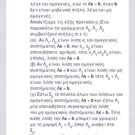
λέγεται ομογενές, ενώ το A
x
=
b
, όταν
b
δεν είναι μηδενική στήλη, λέγεται μη
ομογενές.
Αποδείξαμε τις εξής προτάσεις (Στα
παρακάτω τα γράμματα Λ
, Λ
, Λ
0
1
2
συμβολίζουν στήλες m x 1):
(α) Αν Λ
, Λ
είναι λύσεις του ομογενούς
1
2
συστήματος A
x
=
0
, και c
, c
είναι
1
2
οποιοιδήποτε αριθμοί, τότε c
Λ
+c
Λ
είναι,
1
1
2
2
επίσης, λύση του A
x
=
0
.
(β) Αν Λ
είναι λύση του ομογενούς
0
συστήματος A
x
=
0
και Λ
είναι λύση του μη
1
ομογενούς συστήματος A
x
=
b
τότε Λ
+ Λ
0
1
είναι λύση του μη ομογενούς
συστήματος A
x
=
b
.
(γ) Έστω Σ
το σύνολο
όλων των λύσεων
του
0
ομογενούς
συστήματος A
x
=
0
και έστω Λ
1
μία οποιαδήποτε συγκεκριμένη λύση
του
μη ομογενούς
συστήματος A
x
=
b
. Τότε
κάθε λύση
του A
x
=
b
μπορεί να γραφτεί
με τη μορφή Λ
+ Λ
, όπου Λ
ανήκει στο
1
0
0
Σ
.
0