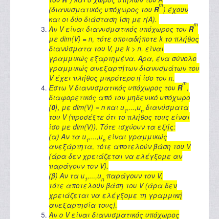
m
(διανυσματικός υπόχωρος του
R
) έχουν
και οι δύο διάσταση ίση με r(A).
m
Αν V είναι διανυσματικός υπόχωρος του
R
με dim(V) = n, τότε οποιαδήποτε k το πλήθος
διανύσματα του V, με k > n, είναι
γραμμικώς εξαρτημένα. Άρα, ένα σύνολο
γραμμικώς ανεξαρτήτων διανυσμάτων του
V έχει πλήθος μικρότερο ή ίσο του n.
m
Έστω V διανυσματικός υπόχωρος του
R
,
διαφορετικός από τον μηδενικό υπόχωρο
{
0
}, με dim(V) = n και u
,...,u
διανύσματα
1
n
του V (προσέξτε ότι το πλήθος τους είναι
ίσο με dim(V)). Τότε ισχύουν τα εξής:
(α) Αν τα u
,...,u
είναι γραμμικώς
1
n
ανεξάρτητα, τότε αποτελούν βάση του V
(άρα δεν χρειάζεται να ελέγξομε αν
παράγουν τον V).
(β) Αν τα u
,...,u
παράγουν τον V,
1
n
τότε αποτελούν βάση του V (άρα δεν
χρειάζεται να ελέγξομε τη γραμμική
ανεξαρτησία τους).
Αν ο V είναι διανυσματικός υπόχωρος