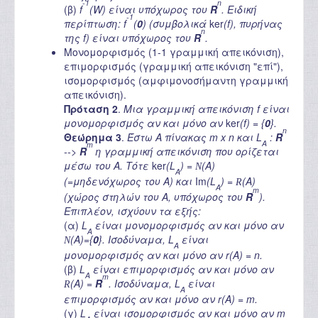
-1
n
(β)
f
(W) είναι υπόχωρος του
R
. Ειδική
-1
περίπτωση: f
(
0
) (συμβολικά
ker
(f), πυρήνας
n
της f) είναι υπόχωρος του
R
.
Μονομορφισμός (1-1 γραμμική απεικόνιση),
επιμορφισμός (γραμμική απεικόνιση "επί"),
ισομορφισμός (αμφιμονοσήμαντη γραμμική
απεικόνιση).
Πρόταση 2
.
Μια γραμμική απεικόνιση f είναι
μονομορφισμός αν και μόνο αν
ker
(f) = {
0
}.
n
Θεώρημα 3
.
Έστω A πίνακας m x n και L
:
R
A
m
-->
R
η γραμμική απεικόνιση που ορίζεται
μέσω του A. Τότε
ker
(L
) =
(A)
N
A
(=μηδενόχωρος του A) και
Im
(L
) =
(A)
R
A
m
(χώρος στηλών του A, υπόχωρος του
R
).
Επιπλέον, ισχύουν τα εξής:
(α)
L
είναι μονομορφισμός αν και μόνο αν
A
(A)={
0
}. Ισοδύναμα, L
είναι
N
A
μονομορφισμός αν και μόνο αν r(A) = n.
(β)
L
είναι επιμορφισμός αν και μόνο αν
A
m
(A) =
R
. Ισοδύναμα, L
είναι
R
A
επιμορφισμός αν και μόνο αν r(A) = m.
(γ)
L
είναι ισομορφισμός αν και μόνο αν m