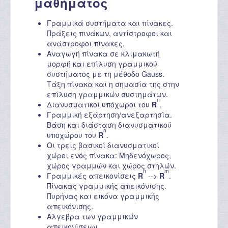
μαθήματος
Γραμμικά συστήματα και πίνακες.
Πράξεις πινάκων, αντίστροφοι και
ανάστροφοι πίνακες.
Αναγωγή πίνακα σε κλιμακωτή
μορφή και επίλυση γραμμικού
συστήματος με τη μέθοδο Gauss.
Τάξη πίνακα και η σημασία της στην
επίλυση γραμμικών συστημάτων.
n
Διανυσματικοί υπόχωροι του
R
.
Γραμμική εξάρτηση/ανεξαρτησία.
Βάση και διάσταση διανυσματικού
n
υποχώρου του
R
.
Οι τρεις βασικοί διανυσματικοί
χώροι ενός πίνακα: Μηδενόχωρος,
χώρος γραμμών και χώρος στηλών.
n
m
Γραμμικές απεικονίσεις
R
-->
R
.
Πίνακας γραμμικής απεικόνισης.
Πυρήνας και εικόνα γραμμικής
απεικόνισης.
Άλγεβρα των γραμμικών
απεικονίσεων.