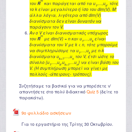
m
του
R
και παράγεται από τα u
,...,u
, τότε
1
k
το k είναι μεγαλύτερο ή ίσο του dim(V). Μ'
άλλα λόγια, λιγότερα από dim(V)
διανύσματα δεν είναι δυνατόν να
παράγουν τον V.
Αν ο V είναι διανυσματικός υπόχωρος
m
του
R
με dim(V) = n και u
,...,u
είναι
1
k
διανύσματα του V με k < n, τότε μπορούμε
να συμπληρώσομε τα u
,...,u
με n-k
1
k
διανύσματα u
,...,u
του V, έτσι ώστε το
k+1
n
σύνολο {u
,...,u
,u
,...u
} να είναι βάση του
1
k
k+1
n
V. (Η συμπλήρωση μπορεί να γίνει με
πολλούς -άπειρους- τρόπους).
Συζητήσαμε τα βασικά για να μπορέσετε ν'
απαντήσετε στο πολύ διδακτικό
Quiz 5
(δείτε το
παρακάτω).
9ο φυλλάδιο ασκήσεων
Για το εργαστήριο της Τρίτης 30 Οκτωβρίου.