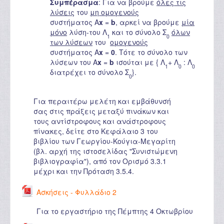
Συμπέρασμα
: Για να βρούμε
όλες τις
λύσεις
του
μη ομογενούς
συστήματος A
x
=
b
, αρκεί να βρούμε
μία
μόνο
λύση-του Λ
και το σύνολο Σ
όλων
1
0
των λύσεων
του
ομογενούς
συστήματος A
x
=
0
. Τότε το σύνολο των
λύσεων του A
x
=
b
ισούται με { Λ
+ Λ
: Λ
1
0
0
διατρέχει το σύνολο Σ
}.
0
Για περαιτέρω μελέτη και εμβάθυνσή
σας στις πράξεις μεταξύ πινάκων και
τους αντίστροφους και ανάστροφους
πίνακες, δείτε στο Κεφάλαιο 3 του
βιβλίου των Γεωργίου-Κούγια-Μεγαρίτη
(βλ. αρχή της ιστοσελίδας "Συνιστώμενη
βιβλιογραφία"), από τον Ορισμό 3.3.1
μέχρι και την Πρόταση 3.5.4.
Ασκήσεις - Φυλλάδιο 2
Για το εργαστήριο της Πέμπτης 4 Οκτωβρίου