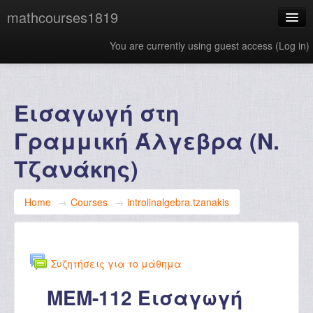
mathcourses1819
You are currently using guest access (
Log in
)
English ‎(en)‎
Εισαγωγή στη
Γραμμική Άλγεβρα (Ν.
Τζανάκης)
Home
→
Courses
→
introlinalgebra.tzanakis
Συζητήσεις για το μάθημα
MEM-112 Εισαγωγή