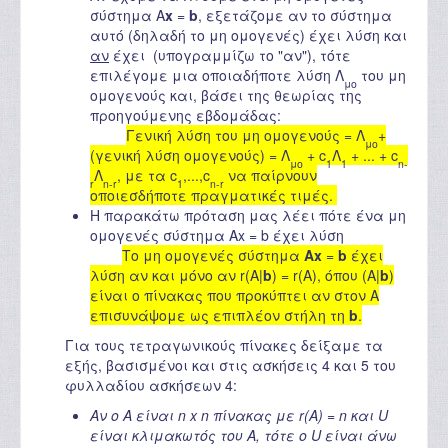
σύστημα A
x
=
b
, εξετάζομε αν το σύστημα
αυτό (δηλαδή το μη ομογενές) έχει λύση και
αν
έχει (υπογραμμίζω το "αν"), τότε
επιλέγομε μια οποιαδήποτε λύση Λ
του μη
μο
ομογενούς και, βάσει της θεωρίας της
προηγούμενης εβδομάδας:
Γενική λύση του μη ομογενούς = Λ
+
μο
(γενική λύση ομογενούς) = Λ
+ c
Λ
+ ... + c
μο
1
1
n-
Λ
, με τα c
,...,c
να παίρνουν
r
n-r
1
n-r
οποιεσδήποτε πραγματικές τιμές.
Η παρακάτω πρόταση μας λέει πότε ένα μη
ομογενές σύστημα Ax = b έχει λύση
Το μη ομογενές σύστημα
Ax
=
b
έχει
λύση αν και μόνο αν r(A|
b
) = r(A)
, όπου (A|
b
)
είναι ο πίνακας που προκύπτει αν στον A
επισυνάψομε ως επιπλέον στήλη τη
b
.
Για τους τετραγωνικούς πίνακες δείξαμε τα
εξής, βασισμένοι και στις ασκήσεις 4 και 5 του
φυλλαδίου ασκήσεων 4:
Αν ο A είναι n x n πίνακας με r(A) = n και U
είναι κλιμακωτός του A, τότε ο U είναι άνω