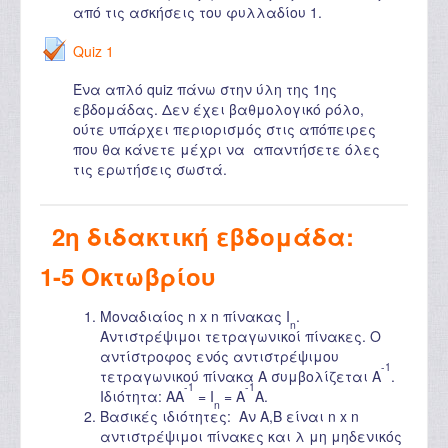
από τις ασκήσεις του φυλλαδίου 1.
Quiz 1
Ένα απλό quiz πάνω στην ύλη της 1ης
εβδομάδας. Δεν έχει βαθμολογικό ρόλο,
ούτε υπάρχει περιορισμός στις απόπειρες
που θα κάνετε μέχρι να απαντήσετε όλες
τις ερωτήσεις σωστά.
2η διδακτική εβδομάδα:
1-5 Οκτωβρίου
Μοναδιαίος n x n πίνακας I
.
n
Αντιστρέψιμοι τετραγωνικοί πίνακες. Ο
αντίστροφος ενός αντιστρέψιμου
-1
τετραγωνικού πίνακα A συμβολίζεται A
.
-1
-1
Ιδιότητα: AA
= I
= A
A.
n
Βασικές ιδιότητες: Αν A,B είναι n x n
αντιστρέψιμοι πίνακες και λ μη μηδενικός