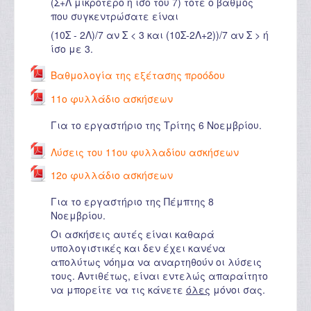
(Σ+Λ μικρότερο ή ίσο του 7) τότε ο βαθμός
που συγκεντρώσατε είναι
(10Σ - 2Λ)/7 αν Σ < 3 και (10Σ-2Λ+2))/7 αν Σ > ή
ίσο με 3.
Βαθμολογία της εξέτασης προόδου
11ο φυλλάδιο ασκήσεων
Για το εργαστήριο της Τρίτης 6 Νοεμβρίου.
Λύσεις του 11ου φυλλαδίου ασκήσεων
12ο φυλλάδιο ασκήσεων
Για το εργαστήριο της Πέμπτης 8
Νοεμβρίου.
Οι ασκήσεις αυτές είναι καθαρά
υπολογιστικές και δεν έχει κανένα
απολύτως νόημα να αναρτηθούν οι λύσεις
τους. Αντιθέτως, είναι εντελώς απαραίτητο
να μπορείτε να τις κάνετε
όλες
μόνοι σας.