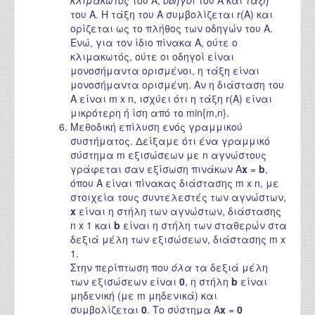
κλιμακωτός
του A,
oδηγοί
του A και
τάξη
του A. Η τάξη του A συμβολίζεται r(A) και
ορίζεται ως το πλήθος των οδηγών του A.
Ενώ, για τον ίδιο πίνακα A, ούτε ο
κλιμακωτός, ούτε οι οδηγοί είναι
μονοσήμαντα ορισμένοι, η τάξη είναι
μονοσήμαντα ορισμένη. Αν η διάσταση του
A είναι m x n, ισχύει ότι η τάξη r(A) είναι
μικρότερη ή ίση από το min{m,n}.
Μεθοδική επίλυση ενός γραμμικού
συστήματος. Δείξαμε ότι ένα γραμμικό
σύστημα m εξισώσεων με n αγνώστους
γράφεται σαν εξίσωση πινάκων A
x
=
b
,
όπου A είναι πίνακας διάστασης m x n, με
στοιχεία τους συντελεστές των αγνώστων,
x
είναι η στήλη των αγνώστων, διάστασης
n x 1 και
b
είναι η στήλη των σταθερών στα
δεξιά μέλη των εξισώσεων, διάστασης m x
1.
Στην περίπτωση που
όλα
τα δεξιά μέλη
των εξισώσεων είναι
0
, η στήλη
b
είναι
μηδενική (με m μηδενικά) και
συμβολίζεται
0
. Το σύστημα A
x
=
0