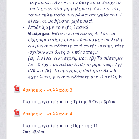
τριγωνικός. Αν r = n, τα διαγώνια στοιχεία
του U είναι όλα μη μηδενικά. Αν r < n, τότε
τα n-r τελευταία διαγώνια στοιχεία του U
είναι, οπωσδήποτε, μηδενικά.
Αποδείξαμε το εξής βασικό
Θεώρημα.
Έστω n x n πίνακας A. Τότε οι
εξής προτάσεις είναι ισοδύναμες (δηλαδή,
αν μία οποιαδήποτε από αυτές ισχύει, τότε
ισχύουν και όλες οι υπόλοιπες):
(α)
A είναι αντιστρέψιμος.
(β)
Το σύστημα
Ax = 0 έχει μοναδική λύση τη μηδενική.
(γ)
r(A) = n
(δ)
Το ομογενές σύστημα A
x
=
b
έχει λύση, για οποιαδήποτε (n x 1) στήλη
b
.
Ασκήσεις - Φυλλάδιο 3
Για το εργαστήριο της Τρίτης 9 Οκτωβρίου
Ασκήσεις - Φυλλάδιο 4
Για το εργαστήριο της Πέμπτης 11
Οκτωβρίου.