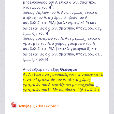
μηδενόχωρος του A είναι διανυσματικός
n
υπόχωρος του
R
.
Χώρος στηλών
του A. Αν c
, c
,...,c
είναι οι
1
2
n
στήλες του A, ο χώρος στηλών του A
συμβολίζεται
(A) (καλλιγραφικό
) και
R
R
ορίζεται ως ο διανυσματικός υπόχωρος < c
,
1
m
c
,..., c
> του
R
.
2
n
Χώρος γραμμών
του A. Αν r
, r
,...,r
είναι οι
1
2
m
γραμμές του A, ο χώρος γραμμών του A
T
συμβολίζεται
(A
) (καλλιγραφικό
) και
R
R
ορίζεται ως ο διανυσματικός υπόχωρος < r
,
1
n
r
,..., r
> του
R
.
2
m
Αποδείξαμε το εξής
Θεώρημα
:
Αν
A
είναι ένας οποιοσδήποτε πίνακας και
U
είναι κλιμακωτός του
A
, τότε ο χώρος
γραμμών του
A
ταυτίζεται με τον χώρο
T
T
γραμμών του
U
. Με σύμβολα:
(A
)
=
(U
)
.
R
R
Ασκήσεις - Φυλλάδιο 5