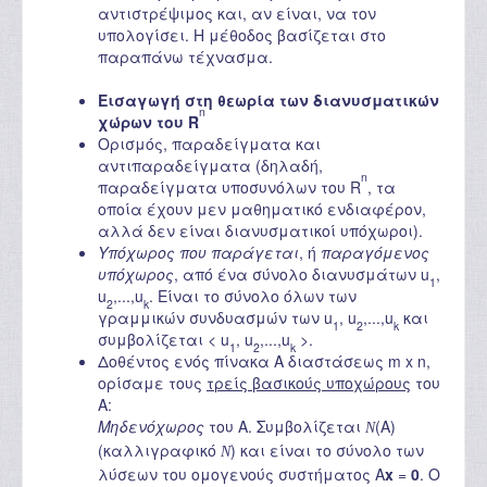
αντιστρέψιμος και, αν είναι, να τον
υπολογίσει. Η μέθοδος βασίζεται στο
παραπάνω τέχνασμα.
Εισαγωγή στη θεωρία των διανυσματικών
n
χώρων του R
Ορισμός, παραδείγματα και
αντιπαραδείγματα (δηλαδή,
n
παραδείγματα υποσυνόλων του R
, τα
οποία έχουν μεν μαθηματικό ενδιαφέρον,
αλλά δεν είναι διανυσματικοί υπόχωροι).
Υπόχωρος που παράγεται
, ή
παραγόμενος
υπόχωρος
, από ένα σύνολο διανυσμάτων u
,
1
u
,...,u
. Είναι το σύνολο όλων των
2
k
γραμμικών συνδυασμών των u
, u
,...,u
και
1
2
k
συμβολίζεται < u
, u
,...,u
>.
1
2
k
Δοθέντος ενός πίνακα A διαστάσεως m x n,
ορίσαμε τους
τρείς βασικούς υποχώρους
του
A:
Μηδενόχωρος
του Α. Συμβολίζεται
(A)
N
(καλλιγραφικό
) και είναι το σύνολο των
N
λύσεων του ομογενούς συστήματος A
x
=
0
. Ο