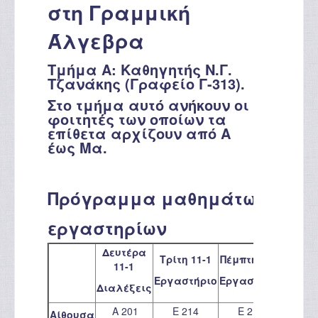
στη Γραμμική
Άλγεβρα
Τμήμα Α: Καθηγητής Ν.Γ.
Τζανάκης (Γραφείο Γ-313).
Στο τμήμα αυτό ανήκουν οι
φοιτητές των οποίων τα
επίθετα αρχίζουν από Α
έως Μα.
Πρόγραμμα μαθημάτων και
εργαστηρίων
Δευτέρα
Παρασ
Τρίτη 11-1
Πέμπτη 9-11
11-1
9-
Εργαστήριο
Εργαστήριο
Διαλέξεις
Διαλέ
Α 201
Ε 214
Ε 214
Α 2
Αίθουσα