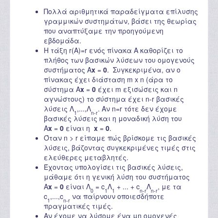
Πολλά αριθμητικά παραδείγματα επίλυσης
γραμμικών συστημάτων, βάσει της θεωρίας
που αναπτύξαμε την προηγούμενη
εβδομάδα.
Η τάξη r(A)=r ενός πίνακα A καθορίζει το
πλήθος των βασικών λύσεων του ομογενούς
συστήματος A
x
=
0
. Συγκεκριμένα, αν ο
πίνακας έχει διάσταση m x n (άρα το
σύστημα A
x
=
0
έχει m εξισώσεις και n
αγνώστους) το σύστημα έχει n-r βασικές
λύσεις Λ
,...,Λ
. Αν n=r τότε δεν έχομε
1
n-r
βασικές λύσεις και η μοναδική λύση του
A
x
=
0
είναι η
x
=
0
.
Όταν n > r είπαμε πώς βρίσκομε τις βασικές
λύσεις, βάζοντας συγκεκριμένες τιμές στις
ελεύθερες μεταβλητές.
Έχοντας υπολογίσει τις βασικές λύσεις,
μάθαμε ότι η γενική λύση του συστήματος
A
x
=
0
είναι Λ
= c
Λ
+ ... + c
Λ
, με τα
0
1
1
n-r
n-r
c
,...,c
να παίρνουν οποιεσδήποτε
1
n-r
πραγματικές τιμές.
Αν έχομε να λύσομε ένα μη ομογενές