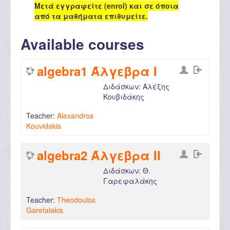
Μετά εγγραφείτε (enrol) και σε όποια
από τα μαθήματα επιθυμείτε.
Available courses
algebra1 Άλγεβρα Ι
Διδάσκων: Αλέξης
Κουβιδάκης
Teacher:
Alexandros
Kouvidakis
algebra2 Άλγεβρα ΙΙ
Διδάσκων: Θ.
Γαρεφαλάκης
Teacher:
Theodoulos
Garefalakis