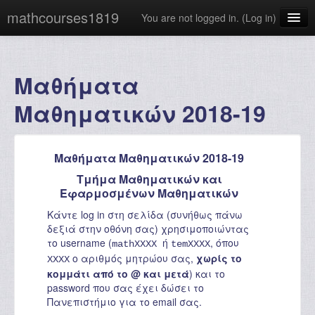
mathcourses1819
You are not logged in. (
Log in
)
English ‎(en)‎
Μαθήματα
Μαθηματικών 2018-19
Μαθήματα Μαθηματικών 2018-19
Τμήμα Μαθηματικών και
Εφαρμοσμένων Μαθηματικών
Κάντε log in στη σελίδα (συνήθως πάνω
δεξιά στην οθόνη σας) χρησιμοποιώντας
το username (
ή
, όπου
mathXXXX
temXXXX
ο αριθμός μητρώου σας,
χωρίς το
XXXX
κομμάτι από το @ και μετά
) και το
password που σας έχει δώσει το
Πανεπιστήμιο για το email σας.