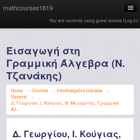
mathcourses1819
You are currently using guest access (
Log in
)
English ‎(en)‎
Εισαγωγή στη
Γραμμική Άλγεβρα (Ν.
Τζανάκης)
Home
→
Courses
→
introlinalgebra.tzanakis
→
General
→
Δ. Γεωργίου, Ι. Κούγιας, Θ. Μεγαρίτης. Γραμμική
Άλ...
Δ. Γεωργίου, Ι. Κούγιας,