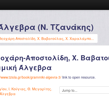
Άλγεβρα (Ν. Τζανάκης)
Θεοχάρη-Αποστολίδη, Χ. Βαβατούλας, Χ. Χαραλάμπο...
εοχάρη-Αποστολίδη, Χ. Βαβατ
μική Άλγεβρα
//www.tziola.gr/book/grammiki-algevra-3/
link to open resource.
Jump
γίου, Ι. Κούγιας, Θ. Μεγαρίτης.
to...
 Άλγεβρα