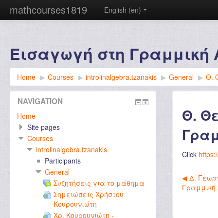
mathcourses1819
English ‎(en)‎
Εισαγωγή στη Γραμμική 
Home
▶︎
Courses
▶︎
introlinalgebra.tzanakis
▶︎
General
▶︎
Θ. 
NAVIGATION
Θ. Θ
Home
Site pages
Γραμ
Courses
introlinalgebra.tzanakis
Click
https:
Participants
General
◀︎ Δ. Γεωρ
Συζητήσεις για το μάθημα
Γραμμική
Σημειώσεις Χρήστου
Κουρουνιώτη
Χρ. Κουρουνιώτη -