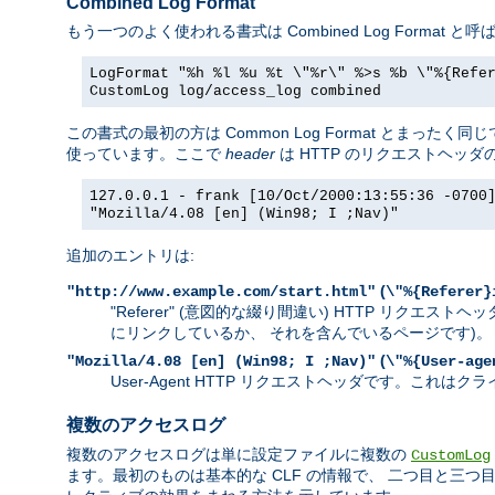
Combined Log Format
もう一つのよく使われる書式は Combined Log Forma
LogFormat "%h %l %u %t \"%r\" %>s %b \"%{Refe
CustomLog log/access_log combined
この書式の最初の方は Common Log Format とま
使っています。ここで
header
は HTTP のリクエストヘッ
127.0.0.1 - frank [10/Oct/2000:13:55:36 -0700
"Mozilla/4.08 [en] (Win98; I ;Nav)"
追加のエントリは:
(
"http://www.example.com/start.html"
\"%{Referer}
"Referer" (意図的な綴り間違い) HTTP リク
にリンクしているか、 それを含んでいるページです)。
(
"Mozilla/4.08 [en] (Win98; I ;Nav)"
\"%{User-age
User-Agent HTTP リクエストヘッダです。こ
複数のアクセスログ
複数のアクセスログは単に設定ファイルに複数の
CustomLog
ます。最初のものは基本的な CLF の情報で、 二つ目と三つ目は