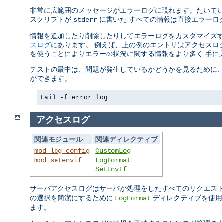
非常に広範囲のメッセージがエラーログに現れます。たいていの
スクリプトが
に書いた すべての情報は直接エラーロ
stderr
情報を追加したり削除したりしてエラーログをカスタマイズす
スログ
にあります。 例えば、上の例のエントリはアクセスログ
を使うことによりエラーの状況に関する情報をより多く 手に
テストの最中は、問題が発生しているかどうかを見るために、 
ができます。
tail -f error_log
アクセスログ
関連モジュール
関連ディレクティブ
mod_log_config
CustomLog
mod_setenvif
LogFormat
SetEnvIf
サーバアクセスログはサーバが処理をしたすべてのリクエス
の選択を簡潔にするために
ディレクティブを使用
LogFormat
ます。