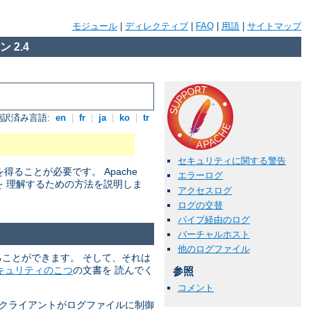
モジュール
|
ディレクティブ
|
FAQ
|
用語
|
サイトマップ
 2.4
翻訳済み言語:
en
|
fr
|
ja
|
ko
|
tr
セキュリティに関する警告
ことが必要です。 Apache
エラーログ
を 理解するための方法を説明しま
アクセスログ
ログの交替
パイプ経由のログ
バーチャルホスト
他のログファイル
れることができます。 そして、それは
キュリティのこつ
の文書を 読んでく
参照
コメント
 クライアントがログファイルに制御