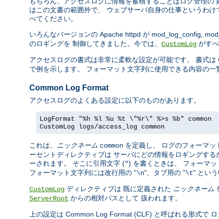
もちろん、アクセスログに情報を蓄積することはログ管理の 
はこの文書の範囲外で、 ウェブサーバ自身の仕事というわけ
べてください。
いろんなバージョンの Apache httpd が mod_log_config, mod_
のロギングを 制御してきました。今では、
がすべ
CustomLog
アクセスログの書式は非常に柔軟な設定が可能です。 書式は C の
で例を示します。 フォーマット文字列に使用できる内容の一
Common Log Format
アクセスログのよくある設定に以下のものがあります。
LogFormat "%h %l %u %t \"%r\" %>s %b" common
CustomLog logs/access_log common
これは、
ニックネーム
を定義し、 ログのフォーマッ
common
ーセントディレクティブは サーバにどの情報をロギングする
ーされます。 そこに引用文字 (
) を書くときは、 フォー
"
フォーマット文字列には改行用の "
"、タブ用の "
" とい
\n
\t
ディレクティブは 既に定義された
ニックネーム
CustomLog
からの相対パスとして 扱われます。
ServerRoot
上の設定は Common Log Format (CLF) と呼