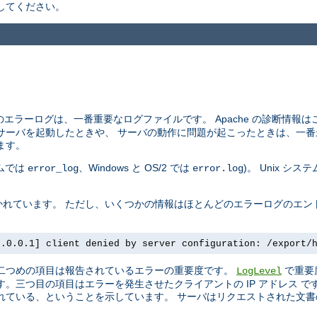
してください。
エラーログは、一番重要なログファイルです。 Apache の診断情報
サーバを起動したときや、 サーバの動作に問題が起こったときは、一番
ます。
テムでは
、Windows と OS/2 では
)。 Unix シ
error_log
error.log
れています。 ただし、いくつかの情報はほとんどのエラーログのエン
7.0.0.1] client denied by server configuration: /export/
 二つめの項目は報告されているエラーの重要度です。
で重要
LogLevel
。三つ目の項目はエラーを発生させたクライアントの IP アドレス 
ている、ということを示しています。 サーバはリクエストされた文書の 