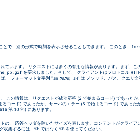
ことで、別の形式で時刻を表示させることもできます。 このとき、
for
れています。 リクエストには多くの有用な情報があります。まず、こ
を要求しました。そして、 クライアントはプロトコル
he_pb.gif
HTT
、 フォーマット文字列 "
" は メソッド、パス、クエリ
%m %U%q %H
この情報は、リクエストが成功応答 (2 で始まるコード) であったか、
始まるコード) であったか、サーバのエラー (5 で始まるコード) であ
2616 第 10 節) にあります。
トの、 応答ヘッダを除いたサイズを表します。コンテントがクライア
ログ収集するには、
ではなく
を使ってください。
%b
%B