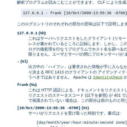
解析プログラムが読みこむことができます。 CLF により生
127.0.0.1 - frank [10/Oct/2000:13:55:36 -0700
このログエントリのそれぞれの部分の意味は以下で説明しま
(
)
127.0.0.1
%h
これはサーバへリクエストをしたクライアント (リモートホ
レスが書かれているところに記録します。しかし、この
ログの後処理を行なうプログラムでホスト名を調べるのが
限りません。ユーザとサーバの間にプロキシサーバが 
(
)
-
%l
出力中の「ハイフン」は要求された情報が手に入らなか
り決まる RFC 1413 のクライアントの アイデン
うべきではありません。 Apache は
IdentityCheck
(
)
frank
%u
これは HTTP 認証による、ドキュメントをリクエストし
リクエストのステータスコード (以下を参照) が 4
で保護されていない 場合は、この部分は前のものと同じ
(
)
[10/Oct/2000:13:55:36 -0700]
%t
サーバがリクエストを受け取った時刻です。書式は:
[day/month/year:hour:minute:second zone]