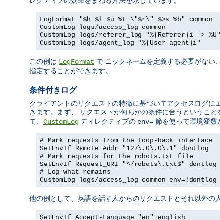
レクティブの効果をまねる方法を示しています。
LogFormat "%h %l %u %t \"%r\" %>s %b" common
CustomLog logs/access_log common
CustomLog logs/referer_log "%{Referer}i -> %U
CustomLog logs/agent_log "%{User-agent}i"
この例は
で ニックネームを定義する必要がない
LogFormat
指定することができます。
条件付きログ
クライアントのリクエストの特徴に基づいてアクセスログに
きます。まず、 リクエストが何らかの条件に合うということ
て、
ディレクティブの
節を使って環境変数
CustomLog
env=
# Mark requests from the loop-back interface
SetEnvIf Remote_Addr "127\.0\.0\.1" dontlog
# Mark requests for the robots.txt file
SetEnvIf Request_URI "^/robots\.txt$" dontlog
# Log what remains
CustomLog logs/access_log common env=!dontlog
他の例として、英語を話す人からのリクエストとそれ以外の人
SetEnvIf Accept-Language "en" english