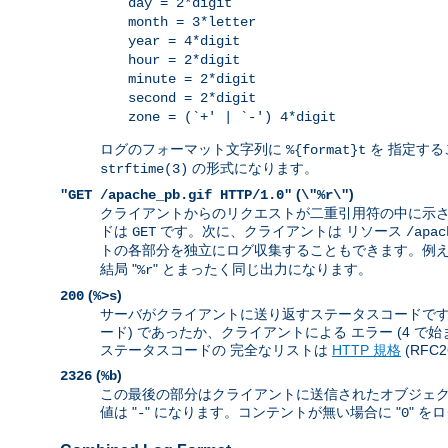
day = 2*digit
month = 3*letter
year = 4*digit
hour = 2*digit
minute = 2*digit
second = 2*digit
zone = (`+' | `-') 4*digit
ログのフォーマット文字列に
を 指定する
%{format}t
の形式になります。
strftime(3)
(
)
"GET /apache_pb.gif HTTP/1.0"
\"%r\"
クライアントからのリクエストが二重引用符の中に示さ
ドは
です。次に、クライアントは リソース
GET
/apac
トの各部分を独立にログ収集することもできます。例えば
結局 "
" とまったく同じ出力になります。
%r
(
)
200
%>s
サーバがクライアントに送り返すステータスコードです。 
ード) であったか、クライアントによる エラー (4 で
ステータスコードの 完全なリストは
HTTP 規格
(RFC
(
)
2326
%b
この最後の部分はクライアントに送信されたオブジェク
値は "
" になります。コンテントが無い場合に "
" を
-
0