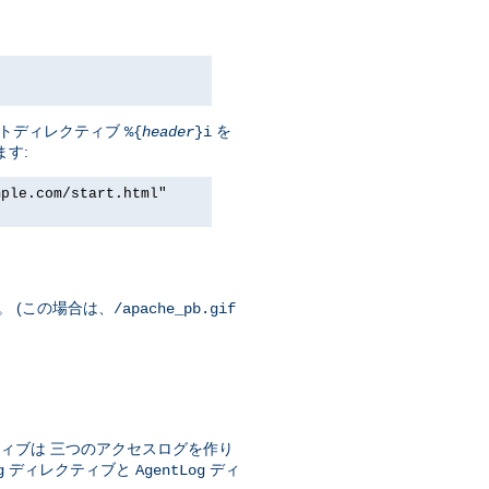
セントディレクティブ
を
%{
header
}i
ます:
mple.com/start.html"
。 (この場合は、
/apache_pb.gif
ィブは 三つのアクセスログを作り
ディレクティブと
ディ
g
AgentLog