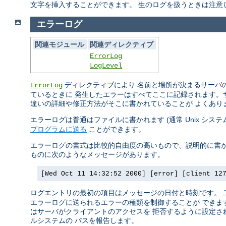
文字を挿入することができます。 生のログを扱うときは注意
エラーログ
関連モジュール
関連ディレクティブ
ErrorLog
LogLevel
ディレクティブにより 名前と場所が決まるサーバの
ErrorLog
ているときに 発生したエラーはすべてここに記録されます。
違いの詳細や修正方法がそこに書かれていることが よくあり
エラーログは普通はファイルに書かれます (通常 Unix シス
プログラムに送る
ことができます。
エラーログの書式は比較的自由度の高いもので、説明的に書か
ものに次のようなメッセージがあります。
[Wed Oct 11 14:32:52 2000] [error] [client 12
ログエントリの最初の項目はメッセージの日付と時刻です。
エラーログに送られるエラーの種類を制御することが できます
はサーバがクライアントのアクセスを 拒否するように設定され
ルシステムの パスを報告します。