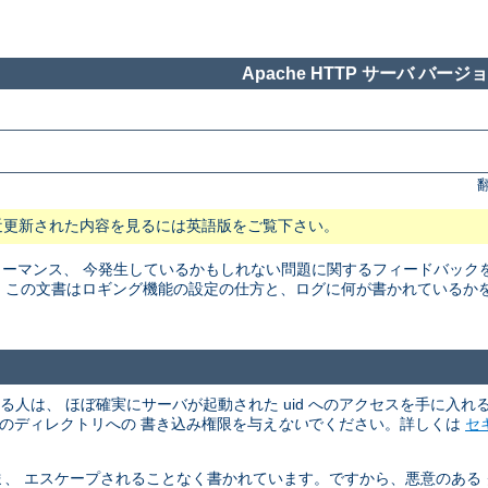
Apache HTTP サーバ バージョン
近更新された内容を見るには英語版をご覧下さい。
マンス、 今発生しているかもしれない問題に関するフィードバックを得る
。 この文書はロギング機能の設定の仕方と、ログに何が書かれているか
める人は、 ほぼ確実にサーバが起動された uid へのアクセスを手に入
、そのディレクトリへの 書き込み権限を与え
ない
でください。詳しくは
セ
、 エスケープされることなく書かれています。ですから、悪意のある