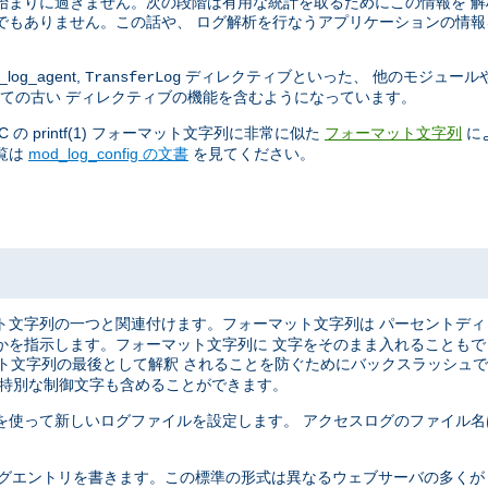
始まりに過ぎません。次の段階は有用な統計を取るためにこの情報を 
でもありません。この話や、 ログ解析を行なうアプリケーションの情報
log_agent,
ディレクティブといった、 他のモジュール
TransferLog
ての古い ディレクティブの機能を含むようになっています。
 printf(1) フォーマット文字列に非常に似た
に
フォーマット文字列
覧は
mod_log_config の文書
を見てください。
ト文字列の一つと関連付けます。フォーマット文字列は パーセントデ
かを指示します。フォーマット文字列に 文字をそのまま入れることも
マット文字列の最後として解釈 されることを防ぐためにバックスラッシュ
う特別な制御文字も含めることができます。
を使って新しいログファイルを設定します。 アクセスログのファイル名
ばれる形式で ログエントリを書きます。この標準の形式は異なるウェブサーバの多