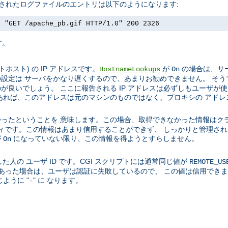
成されたログファイルのエントリは以下のようになります:
] "GET /apache_pb.gif HTTP/1.0" 200 2326
す。
スト) の IP アドレスです。
が
の場合は、サー
HostnameLookups
On
設定は サーバをかなり遅くするので、あまりお勧めできません。 そう
良いでしょう。 ここに報告される IP アドレスは必ずしもユーザが
あれば、このアドレスは元のマシンのものではなく、プロキシの アドレ
ったということを 意味します。この場合、取得できなかった情報はク
ティティです。この情報はあまり信用することができず、 しっかりと管理
が
になっていない限り、この情報を得ようとすらしません。
On
た人の ユーザ ID です。CGI スクリプトには通常同じ値が
REMOTE_US
01 であった場合は、ユーザは認証に失敗しているので、 この値は信用で
ように "
" に なります。
-