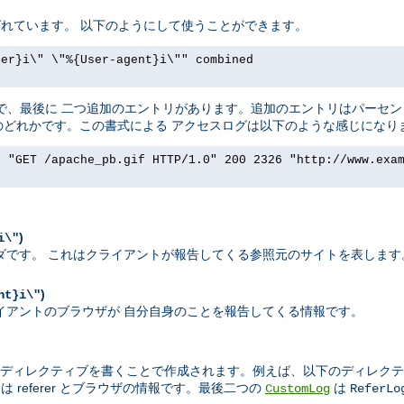
t と呼ばれています。 以下のようにして使うことができます。
rer}i\" \"%{User-agent}i\"" combined
ったく同じで、最後に 二つ追加のエントリがあります。追加のエントリはパー
ダのどれかです。この書式による アクセスログは以下のような感じになり
] "GET /apache_pb.gif HTTP/1.0" 200 2326 "http://www.exa
)
i\"
エストヘッダです。 これはクライアントが報告してくる参照元のサイトを表します
)
nt}i\"
れはクライアントのブラウザが 自分自身のことを報告してくる情報です。
ディレクティブを書くことで作成されます。例えば、以下のディレクテ
 referer とブラウザの情報です。最後二つの
は
CustomLog
ReferLo