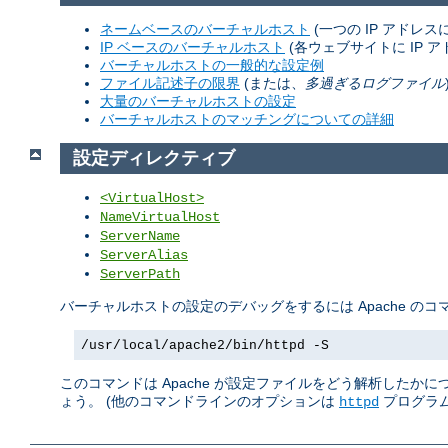
ネームベースのバーチャルホスト
(一つの IP アドレ
IP ベースのバーチャルホスト
(各ウェブサイトに IP ア
バーチャルホストの一般的な設定例
ファイル記述子の限界
(または、
多過ぎるログファイル
大量のバーチャルホストの設定
バーチャルホストのマッチングについての詳細
設定ディレクティブ
<VirtualHost>
NameVirtualHost
ServerName
ServerAlias
ServerPath
バーチャルホストの設定のデバッグをするには Apache の
/usr/local/apache2/bin/httpd -S
このコマンドは Apache が設定ファイルをどう解析したか
ょう。 (他のコマンドラインのオプションは
プログラム
httpd