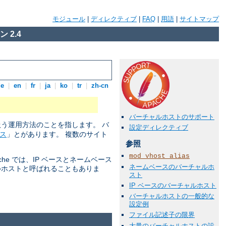
モジュール
|
ディレクティブ
|
FAQ
|
用語
|
サイトマップ
 2.4
de
|
en
|
fr
|
ja
|
ko
|
tr
|
zh-cn
バーチャルホストのサポート
扱う運用方法のことを指します。 バ
設定ディレクティブ
ス
」とがあります。 複数のサイト
参照
mod_vhost_alias
he では、IP ベースとネームベース
ネームベースのバーチャルホ
ルホストと呼ばれることもありま
スト
IP ベースのバーチャルホスト
バーチャルホストの一般的な
設定例
ファイル記述子の限界
大量のバーチャルホストの設