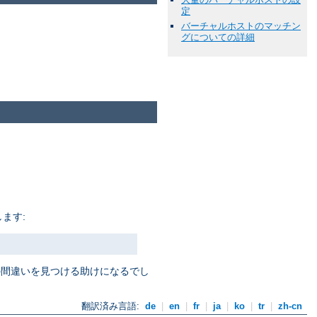
定
バーチャルホストのマッチン
グについての詳細
ます:
定の間違いを見つける助けになるでし
翻訳済み言語:
de
|
en
|
fr
|
ja
|
ko
|
tr
|
zh-cn