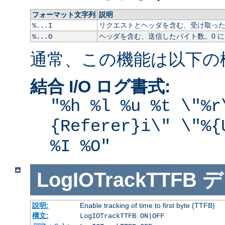
フォーマット文字列
説明
リクエストとヘッダを含む、受け取ったバ
%...I
ヘッダを含む、送信したバイト数。0 
%...O
通常、この機能は以下の
結合 I/O ログ書式:
"%h %l %u %t \"%r
{Referer}i\" \"%{
%I %O"
LogIOTrackTTFB
デ
説明:
Enable tracking of time to first byte (TTFB)
構文:
LogIOTrackTTFB ON|OFF