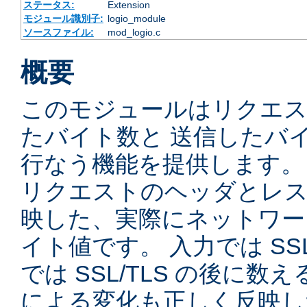
ステータス:
Extension
モジュール識別子:
logio_module
ソースファイル:
mod_logio.c
概要
このモジュールはリクエ
たバイト数と 送信したバ
行なう機能を提供します。
リクエストのヘッダとレス
映した、実際にネットワー
イト値です。 入力では SSL
では SSL/TLS の後に数
による変化も正しく反映し