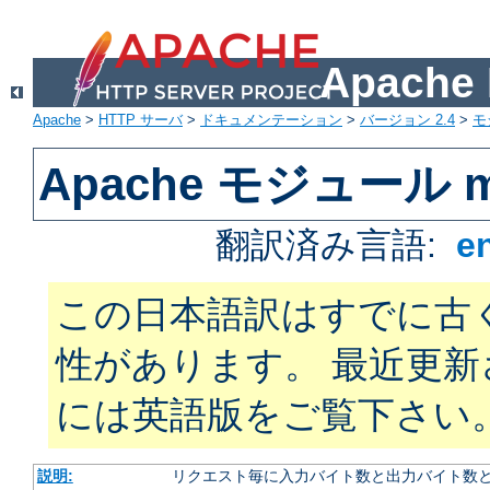
Apach
Apache
>
HTTP サーバ
>
ドキュメンテーション
>
バージョン 2.4
>
モ
Apache モジュール mo
翻訳済み言語:
e
この日本語訳はすでに古
性があります。 最近更
には英語版をご覧下さい
説明:
リクエスト毎に入力バイト数と出力バイト数