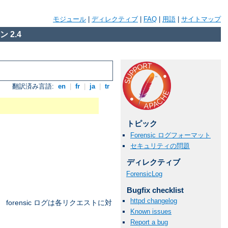
モジュール
|
ディレクティブ
|
FAQ
|
用語
|
サイトマップ
 2.4
翻訳済み言語:
en
|
fr
|
ja
|
tr
トピック
Forensic ログフォーマット
セキュリティの問題
ディレクティブ
ForensicLog
Bugfix checklist
httpd changelog
orensic ログは各リクエストに対
Known issues
Report a bug