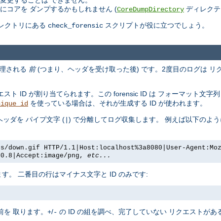
変更することは できません。
コアを ダンプするかもしれません (
ディレクテ
CoreDumpDirectory
ディレクトリにある
スクリプトが役に立つでしょう。
check_forensic
処理される
前
(つまり、ヘッダを受け取った後) です。2度目のログは 
ID が割り当てられます。この forensic ID は フォーマット文字
を使っている場合は、それが生成する ID が使われます。
nique_id
ヘッダを パイプ文字 (
) で分離してログ収集します。 例えば以下のよう
|
es/down.gif HTTP/1.1|Host:localhost%3a8080|User-Agent:Mo
/0.8|Accept:image/png,
etc...
。 二番目の行はマイナス文字と ID のみです:
を 取ります。
/
の ID の組を調べ、完了していない リクエストが
+
-