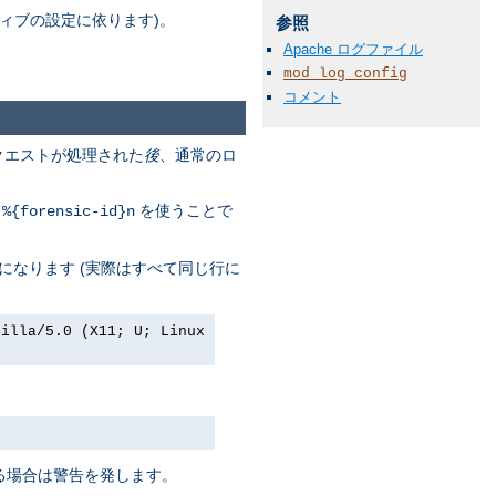
ィブの設定に依ります)。
参照
Apache ログファイル
mod_log_config
コメント
リクエストが処理された
後
、通常のロ
列
を使うことで
%{forensic-id}n
になります (実際はすべて同じ行に
zilla/5.0 (X11; U; Linux
ある場合は警告を発します。