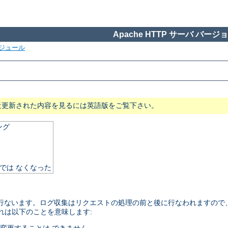
Apache HTTP サーバ バージョン
ジュール
近更新された内容を見るには英語版をご覧下さい。
ング
須では なくなった
を 行ないます。ログ収集はリクエストの処理の前と後に行なわれますので、 f
これは以下のことを意味します: