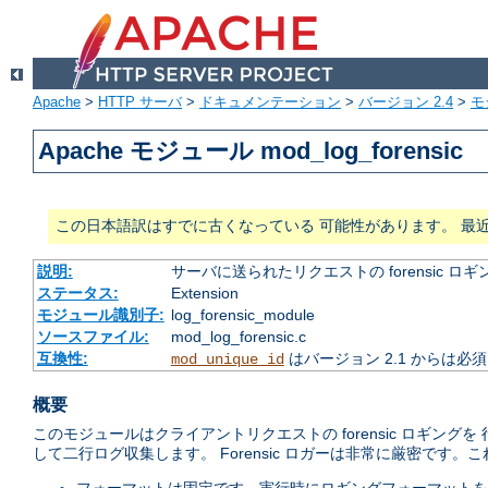
Apache
>
HTTP サーバ
>
ドキュメンテーション
>
バージョン 2.4
>
モ
Apache モジュール mod_log_forensic
この日本語訳はすでに古くなっている 可能性があります。 最
説明:
サーバに送られたリクエストの forensic ロギ
ステータス:
Extension
モジュール識別子:
log_forensic_module
ソースファイル:
mod_log_forensic.c
互換性:
はバージョン 2.1 からは必
mod_unique_id
概要
このモジュールはクライアントリクエストの forensic ロギング
して二行ログ収集します。 Forensic ロガーは非常に厳密です。