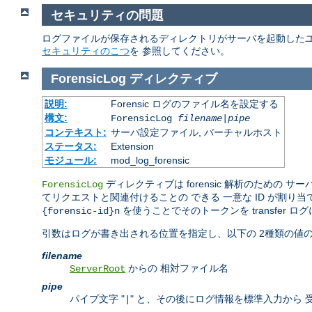
セキュリティの問題
ログファイルが保存されるディレクトリがサーバを起動したユ
セキュリティのこつ
を 参照してください。
ForensicLog
ディレクティブ
説明:
Forensic ログのファイル名を設定する
構文:
ForensicLog
filename
|
pipe
コンテキスト:
サーバ設定ファイル, バーチャルホスト
ステータス:
Extension
モジュール:
mod_log_forensic
ディレクティブは forensic 解析のための
ForensicLog
てリクエストと関連付けることの できる 一意な ID が割り
を使うことでそのトークンを transfer 
{forensic-id}n
引数はログが書き出される位置を指定し、以下の 2種類の値の
filename
からの 相対ファイル名
ServerRoot
pipe
パイプ文字 "
" と、その後にログ情報を標準入力から
|