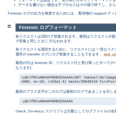
フォーマットは固定です。実行時にロギングフォーマットを
データを書けない場合は子プロセスはその場で終了し、さらに
Forensic ログの出力を検査するためには、 配布物の support 
Forensic ログフォーマット
各リクエストは2回ログ収集されます。最初はリクエストが
グ収集と同じときに 行なわれます。
各リクエストを識別するために、リクエストには 一意なリクエスト 
通常の transfer ログにログ収集することもできます。
mod_u
最初の行は forensic ID、リクエスト行と受け取ったすべての
なります):
+yQtJf8CoAB4AAFNXBIEAAAAA|GET /manual/de/imag
i686; en-US; rv%3a1.6) Gecko/20040216 Firefox
最初のプラス文字がこのログは最初のログであることを示します
-yQtJf8CoAB4AAFNXBIEAAAAA
スクリプトは引数としてログファイルの名前
check_forensic