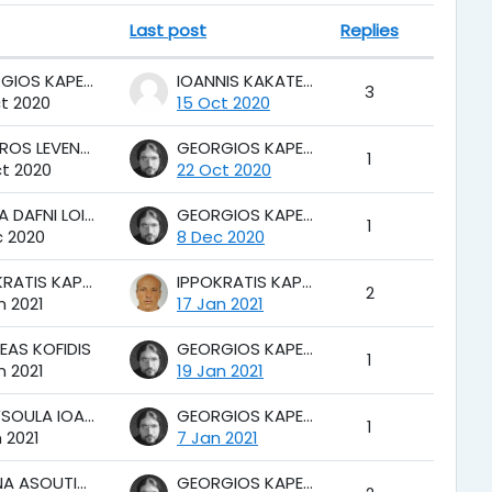
Last post
Replies
Actions
GEORGIOS KAPETANAKIS
IOANNIS KAKATELIS
3
t 2020
15 Oct 2020
STAVROS LEVENTAKIS
GEORGIOS KAPETANAKIS
1
ct 2020
22 Oct 2020
MIKELA DAFNI LOIZOU MANSKE
GEORGIOS KAPETANAKIS
1
c 2020
8 Dec 2020
IPPOKRATIS KAPENEKAKIS
IPPOKRATIS KAPENEKAKIS
2
n 2021
17 Jan 2021
EAS KOFIDIS
GEORGIOS KAPETANAKIS
1
n 2021
19 Jan 2021
CHRYSOULA IOANNIDOU
GEORGIOS KAPETANAKIS
1
 2021
7 Jan 2021
ATHINA ASOUTI-DIDARA
GEORGIOS KAPETANAKIS