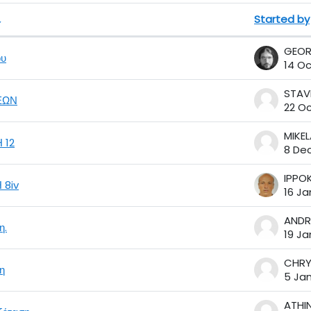
Started by
scussions. Showing 28 of 28 discussions
ου
14 Oc
ΕΩΝ
22 O
 12
8 De
 8iv
16 Ja
ANDR
η.
19 Ja
η
5 Jan