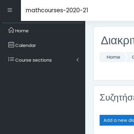
Skip to main content
mathcourses-2020-21
Side panel
Home
Διακρ
Calendar
Home
Course sections
Συζητήσε
Add a new dis