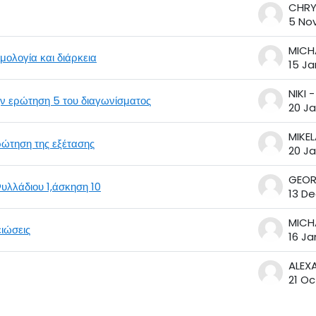
5 No
MICHA
μολογία και διάρκεια
15 Ja
ην ερώτηση 5 του διαγωνίσματος
20 Ja
ρώτηση της εξέτασης
20 Ja
υλλάδιου 1,άσκηση 10
13 De
MICHA
ειώσεις
16 Ja
21 Oc