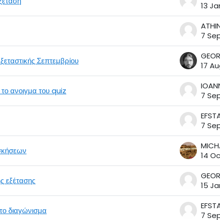
ξέταση
13 Ja
7 Sep
ξεταστικής Σεπτεμβρίου
17 Au
το ανοιγμα του quiz
7 Sep
7 Sep
σκήσεων
14 Oc
ς εξέτασης
15 Ja
το διαγώνισμα
7 Sep