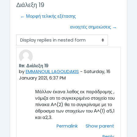
Διάλεξη 19
← Μορφή τελικής εξέτασης
ανοιχτές σημειώσεις →
Display mode
Re: Διάλεξη 19
Number of replies: 0
by
EMMANOUIL LAGOUDAKIS
-
Saturday, 16
January 2021, 6:37 PM
Μάλλον έκανα λαθος εκ παράδρομης ,
νόμιζα οτι το συγκεκριμένο στοιχείο του
πίνακα Α^(2) θα το συγκρίναμε με το
άθροισμα των στοιχείων του Α^(1) α5,1
και α2,3.
Permalink
Show parent
Reply