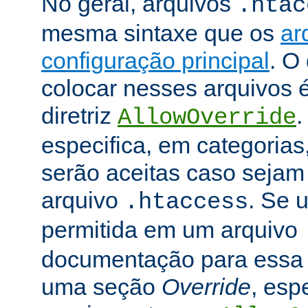
No geral, arquivos
.htac
mesma sintaxe que os
ar
configuração principal
. O
colocar nesses arquivos 
diretriz
.
AllowOverride
especifica, em categorias,
serão aceitas caso seja
arquivo
. Se u
.htaccess
permitida em um arquivo
documentação para essa di
uma seção
Override
, esp