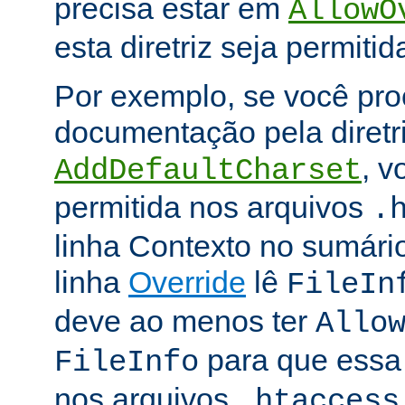
precisa estar em
AllowO
esta diretriz seja permitid
Por exemplo, se você pro
documentação pela diretr
, v
AddDefaultCharset
permitida nos arquivos
.
linha Contexto no sumário
linha
Override
lê
FileIn
deve ao menos ter
Allo
para que essa d
FileInfo
nos arquivos
.htaccess