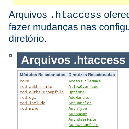
Arquivos
ofere
.htaccess
fazer mudanças nas config
diretório.
Arquivos .htaccess
Módulos Relacionados
Diretrizes Relacionadas
core
AccessFileName
mod_authn_file
AllowOverride
mod_authz_groupfile
Options
mod_cgi
AddHandler
mod_include
SetHandler
mod_mime
AuthType
AuthName
AuthUserFile
AuthGroupFile