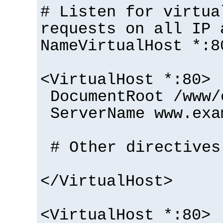
# Listen for virtua
requests on all IP 
NameVirtualHost *:8
<VirtualHost *:80>
DocumentRoot /www/
ServerName www.exa
# Other directives
</VirtualHost>
<VirtualHost *:80>