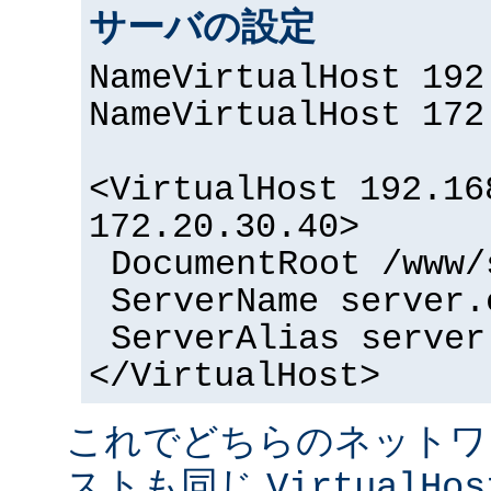
サーバの設定
NameVirtualHost 192
NameVirtualHost 172
<VirtualHost 192.16
172.20.30.40>
DocumentRoot /www/
ServerName server.
ServerAlias server
</VirtualHost>
これでどちらのネットワ
ストも同じ
VirtualHos