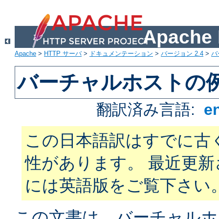
Apach
Apache
>
HTTP サーバ
>
ドキュメンテーション
>
バージョン 2.4
>
バ
バーチャルホストの
翻訳済み言語:
e
この日本語訳はすでに古
性があります。 最近更
には英語版をご覧下さい
この文書は、バーチャルホ