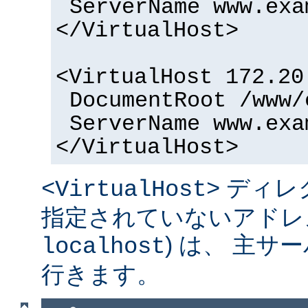
ServerName www.exa
</VirtualHost>
<VirtualHost 172.20
DocumentRoot /www/
ServerName www.exa
</VirtualHost>
ディレ
<VirtualHost>
指定されていないアドレス
) は、 主
localhost
行きます。