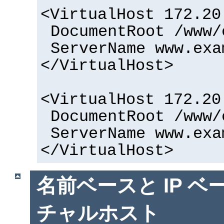
<VirtualHost 172.20
DocumentRoot /www/
ServerName www.exa
</VirtualHost>
<VirtualHost 172.20
DocumentRoot /www/
ServerName www.exa
</VirtualHost>
名前ベースと IP ベ
チャルホスト