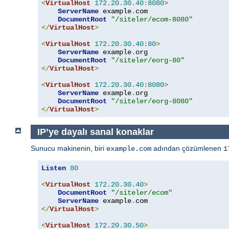
<
VirtualHost
172.20
.
30.40
:
8080
>
ServerName
 example
.
com

DocumentRoot
"/siteler/ecom-8080"
</
VirtualHost
>
<
VirtualHost
172.20
.
30.40
:
80
>
ServerName
 example
.
org

DocumentRoot
"/siteler/eorg-80"
</
VirtualHost
>
<
VirtualHost
172.20
.
30.40
:
8080
>
ServerName
 example
.
org

DocumentRoot
"/siteler/eorg-8080"
</
VirtualHost
>
IP’ye dayalı sanal konaklar
Sunucu makinenin, biri
adından çözümlenen
example.com
1
Listen
80
<
VirtualHost
172.20
.
30.40
>
DocumentRoot
"/siteler/ecom"
ServerName
 example
.
</
VirtualHost
>
<
VirtualHost
172.20
.
30.50
>