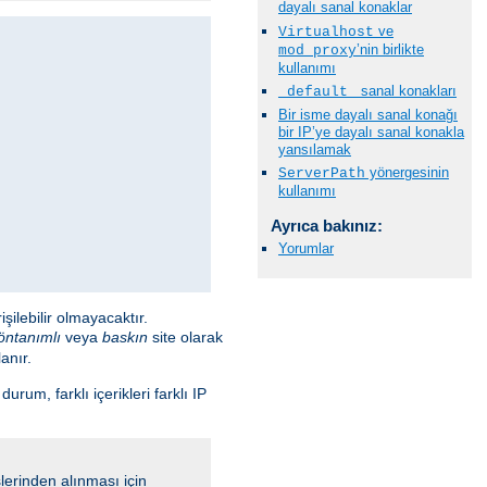
dayalı sanal konaklar
ve
Virtualhost
’nin birlikte
mod_proxy
kullanımı
sanal konakları
_default_
Bir isme dayalı sanal konağı
bir IP’ye dayalı sanal konakla
yansılamak
yönergesinin
ServerPath
kullanımı
Ayrıca bakınız:
Yorumlar
ilebilir olmayacaktır.
öntanımlı
veya
baskın
site olarak
anır.
um, farklı içerikleri farklı IP
slerinden alınması için