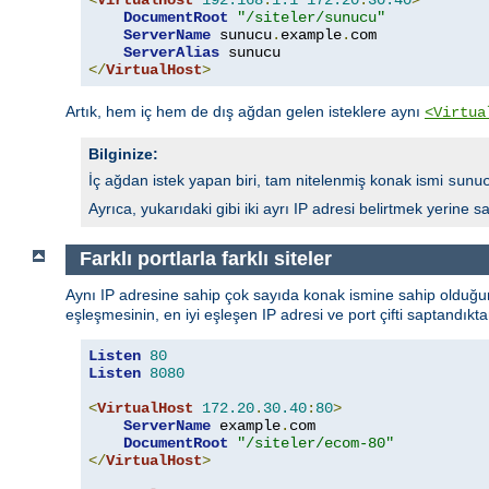
<
VirtualHost
192.168
.
1.1
172.20
.
30.40
>
DocumentRoot
"/siteler/sunucu"
ServerName
 sunucu
.
example
.
com

ServerAlias
</
VirtualHost
>
Artık, hem iç hem de dış ağdan gelen isteklere aynı
<Virtua
Bilginize:
İç ağdan istek yapan biri, tam nitelenmiş konak ismi
sunu
Ayrıca, yukarıdaki gibi iki ayrı IP adresi belirtmek yerine 
Farklı portlarla farklı siteler
Aynı IP adresine sahip çok sayıda konak ismine sahip olduğunuz
eşleşmesinin, en iyi eşleşen IP adresi ve port çifti saptandıkta
Listen
80
Listen
8080
<
VirtualHost
172.20
.
30.40
:
80
>
ServerName
 example
.
com

DocumentRoot
"/siteler/ecom-80"
</
VirtualHost
>