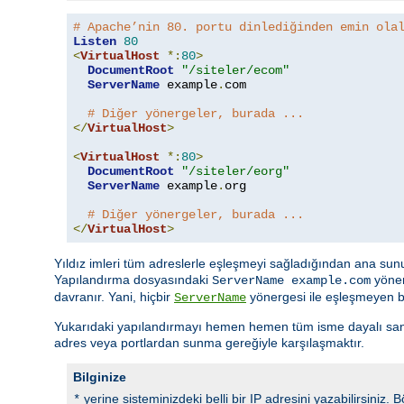
# Apache’nin 80. portu dinlediğinden emin ola
Listen
80
<
VirtualHost
*:
80
>
DocumentRoot
"/siteler/ecom"
ServerName
 example
.
com

# Diğer yönergeler, burada ...
</
VirtualHost
>
<
VirtualHost
*:
80
>
DocumentRoot
"/siteler/eorg"
ServerName
 example
.
org

# Diğer yönergeler, burada ...
</
VirtualHost
>
Yıldız imleri tüm adreslerle eşleşmeyi sağladığından ana sunu
Yapılandırma dosyasındaki
yöner
ServerName example.com
davranır. Yani, hiçbir
yönergesi ile eşleşmeyen bir
ServerName
Yukarıdaki yapılandırmayı hemen hemen tüm isme dayalı sanal ko
adres veya portlardan sunma gereğiyle karşılaşmaktır.
Bilginize
yerine sisteminizdeki belli bir IP adresini yazabilirsiniz.
*