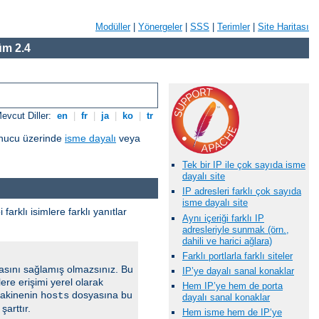
Modüller
|
Yönergeler
|
SSS
|
Terimler
|
Site Haritası
m 2.4
evcut Diller:
en
|
fr
|
ja
|
ko
|
tr
sunucu üzerinde
isme dayalı
veya
Tek bir IP ile çok sayıda isme
dayalı site
IP adresleri farklı çok sayıda
isme dayalı site
i farklı isimlere farklı yanıtlar
Aynı içeriği farklı IP
adresleriyle sunmak (örn.,
dahili ve harici ağlara)
Farklı portlarla farklı siteler
masını sağlamış olmazsınız. Bu
IP’ye dayalı sanal konaklar
lere erişimi yerel olarak
Hem IP’ye hem de porta
makinenin
dosyasına bu
hosts
dayalı sanal konaklar
şarttır.
Hem isme hem de IP‘ye