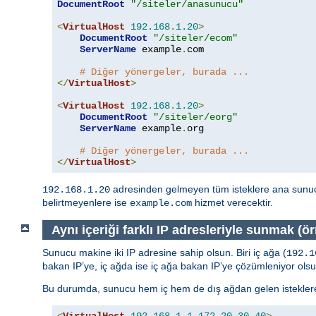
DocumentRoot
"/siteler/anasunucu"
<
VirtualHost
192.168
.
1.20
>
DocumentRoot
"/siteler/ecom"
ServerName
 example
.
com

# Diğer yönergeler, burada ...
</
VirtualHost
>
<
VirtualHost
192.168
.
1.20
>
DocumentRoot
"/siteler/eorg"
ServerName
 example
.
org

# Diğer yönergeler, burada ...
</
VirtualHost
>
adresinden gelmeyen tüm isteklere ana sunu
192.168.1.20
belirtmeyenlere ise
hizmet verecektir.
example.com
Aynı içeriği farklı IP adresleriyle sunmak (örn
Sunucu makine iki IP adresine sahip olsun. Biri iç ağa (
192.1
bakan IP’ye, iç ağda ise iç ağa bakan IP’ye çözümleniyor olsu
Bu durumda, sunucu hem iç hem de dış ağdan gelen isteklere 