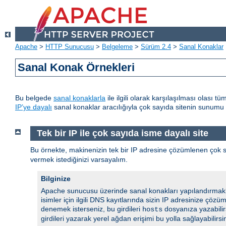
Apache
>
HTTP Sunucusu
>
Belgeleme
>
Sürüm 2.4
>
Sanal Konaklar
Sanal Konak Örnekleri
Bu belgede
sanal konaklarla
ile ilgili olarak karşılaşılması olası 
IP’ye dayalı
sanal konaklar aracılığıyla çok sayıda sitenin sunumu ile
Tek bir IP ile çok sayıda isme dayalı site
Bu örnekte, makinenizin tek bir IP adresine çözümlenen çok
vermek istediğinizi varsayalım.
Bilginize
Apache sunucusu üzerinde sanal konakları yapılandırmakla b
isimler için ilgili DNS kayıtlarında sizin IP adresinize çöz
denemek isterseniz, bu girdileri
dosyanıza yazabilir
hosts
girdileri yazarak yerel ağdan erişimi bu yolla sağlayabilirsi