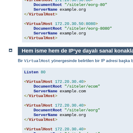
DocumentRoot
"/siteler/eorg-80"
ServerName
 example
.
</
VirtualHost
>
<
VirtualHost
172.20
.
30.50
:
8080
>
DocumentRoot
"/siteler/eorg-8080"
ServerName
 example
.
</
VirtualHost
>
Hem isme hem de IP‘ye dayalı sanal konakl
Bir
yönergesinde belirtilen bir IP adresi başka 
VirtualHost
Listen
80
<
VirtualHost
172.20
.
30.40
>
DocumentRoot
"/siteler/ecom"
ServerName
 example
.
</
VirtualHost
>
<
VirtualHost
172.20
.
30.40
>
DocumentRoot
"/siteler/eorg"
ServerName
 example
.
</
VirtualHost
>
<
VirtualHost
172.20
.
30.40
>