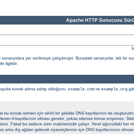
Apache HTTP Sunucusu Sürü
M
tüm senaryolara yer verilmeye çalışılmıştır. Buradaki senaryolar, tek bir 
 ilgilidir.
 sayıda konak adına sahip olduğunu,
ve
gib
example.com
example.org
u konak isimleri için sihirli bir şekilde DNS kayıtlarının da oluşturul
ümlenen A kayıtlarının olması gerekir, yoksa sitenize kimse erişemez. Site
siniz. Fakat bu sadece sizin makinenizde çalışır. Yerel ağınızdaki her 
niz ama dış ağdan gelecek ziyaretçileriniz için DNS kayıtlarınızın olması 