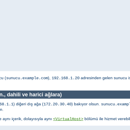
cu (
),
adresinden gelen sunucu is
sunucu.example.com
192.168.1.20
., dahili ve harici ağlara)
) diğeri dış ağa (
) bakıyor olsun.
68.1.1
172.20.30.40
sunucu.examp
n.
aynı içerik, dolayısıyla aynı
bölümü ile hizmet verebili
<VirtualHost>