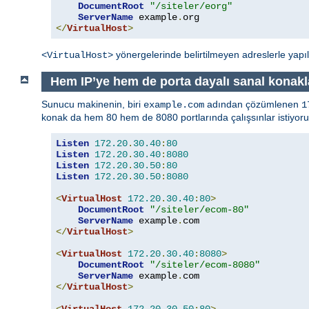
DocumentRoot
"/siteler/eorg"
ServerName
 example
.
</
VirtualHost
>
yönergelerinde belirtilmeyen adreslerle yapıl
<VirtualHost>
Hem IP’ye hem de porta dayalı sanal konakl
Sunucu makinenin, biri
adından çözümlenen
example.com
1
konak da hem 80 hem de 8080 portlarında çalışsınlar istiyoru
Listen
172.20
.
30.40
:
80
Listen
172.20
.
30.40
:
8080
Listen
172.20
.
30.50
:
80
Listen
172.20
.
30.50
:
8080
<
VirtualHost
172.20
.
30.40
:
80
>
DocumentRoot
"/siteler/ecom-80"
ServerName
 example
.
</
VirtualHost
>
<
VirtualHost
172.20
.
30.40
:
8080
>
DocumentRoot
"/siteler/ecom-8080"
ServerName
 example
.
</
VirtualHost
>
<
VirtualHost
172.20
.
30.50
:
80
>