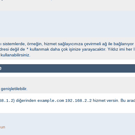
ğı sistemlerde, örneğin, hizmet sağlayıcınıza çevirmeli ağ ile bağlanıyor
dresi değil de
kullanmak daha çok işinize yarayacaktır. Yıldız imi her 
*
ullanabilirsiniz.
e
enişletilebilir.
) diğerinden
hizmet versin. Bu ara
68.1.2
example.com
192.168.2.2
sun