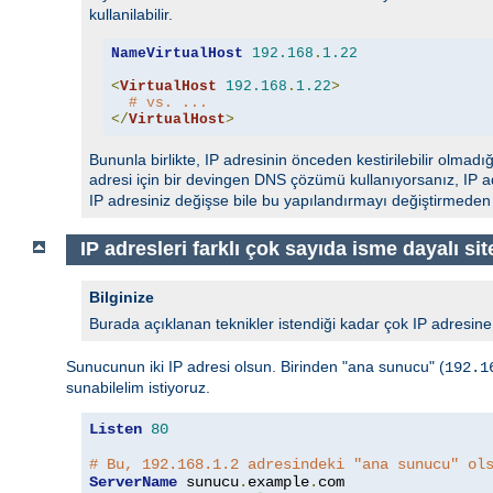
kullanilabilir.
NameVirtualHost
192.168
.
1.22
<
VirtualHost
192.168
.
1.22
>
# vs. ...
</
VirtualHost
>
Bununla birlikte, IP adresinin önceden kestirilebilir olmadı
adresi için bir devingen DNS çözümü kullanıyorsanız, IP a
IP adresiniz değişse bile bu yapılandırmayı değiştirmeden k
IP adresleri farklı çok sayıda isme dayalı sit
Bilginize
Burada açıklanan teknikler istendiği kadar çok IP adresine g
Sunucunun iki IP adresi olsun. Birinden "ana sunucu" (
192.1
sunabilelim istiyoruz.
Listen
80
# Bu, 192.168.1.2 adresindeki "ana sunucu" ol
ServerName
 sunucu
.
example
.