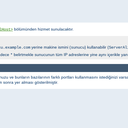
bölümünden hizmet sunulacaktır.
lHost>
yerine makine ismini (
) kullanabilir (
cu.example.com
sunucu
ServerAl
sadece
belirtmekle sunucunun tüm IP adreslerine yine aynı içerikle yanı
*
u ve bunların bazılarının farklı portları kullanmasını istediğinizi vars
n sonra yer alması gösterilmiştir.