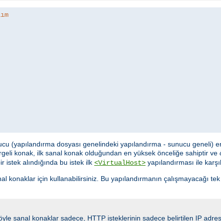
lım
cu (yapılandırma dosyası genelindeki yapılandırma - sunucu geneli) eriş
geli konak, ilk sanal konak olduğundan en yüksek önceliğe sahiptir ve
 istek alındığında bu istek ilk
yapılandırması ile karşıl
<VirtualHost>
naklar için kullanabilirsiniz. Bu yapılandırmanın çalışmayacağı tek dur
 Böyle sanal konaklar sadece, HTTP isteklerinin sadece belirtilen IP adre