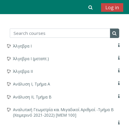
Τμήμα Μαθηματικών και Εφαρμοσμένων Μαθηματικών,
Toggle search 
Log in
Πανεπιστήμιο Κρήτης, 2021-22
Skip to main content
Search courses
Search 
Άλγεβρα Ι
Άλγεβρα Ι (μεταπτ.)
Άλγεβρα ΙΙ
Ανάλυση Ι, Τμήμα Α
Ανάλυση ΙΙ, Τμήμα Β
Αναλυτική Γεωμετρία και Μιγαδικοί Αριθμοί -Τμήμα B
(Χειμερινό 2021-2022) [ΜΕΜ 100]