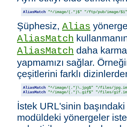
AliasMatch
"^/image/(.*)$"
"/ftp/pub/image/$1
Şüphesiz,
yönerges
Alias
kullanmanın 
AliasMatch
daha karmaş
AliasMatch
yapmamızı sağlar. Örneğin
çeşitlerini farklı dizinler
AliasMatch
"^/image/(.*)\.jpg$"
"/files/jpg.i
AliasMatch
"^/image/(.*)\.gif$"
"/files/gif.i
İstek URL'sinin başındaki 
modüldeki yönergeler iste