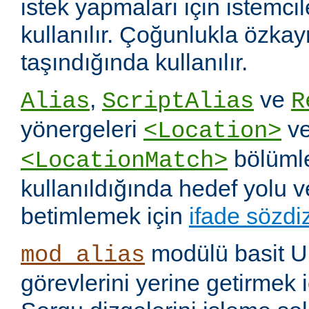
istek yapmaları için istemci
kullanılır. Çoğunlukla özka
taşındığında kullanılır.
,
ve
Alias
ScriptAlias
R
yönergeleri
v
<Location>
bölümle
<LocationMatch>
kullanıldığında hedef yolu 
betimlemek için
ifade sözdi
modülü basit U
mod_alias
görevlerini yerine getirmek i