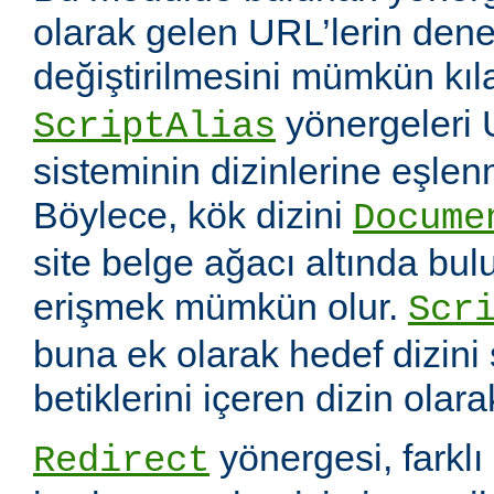
olarak gelen URL’lerin dene
değiştirilmesini mümkün kıl
yönergeleri 
ScriptAlias
sisteminin dizinlerine eşlen
Böylece, kök dizini
Docume
site belge ağacı altında bu
erişmek mümkün olur.
Scr
buna ek olarak hedef dizin
betiklerini içeren dizin olara
yönergesi, farklı 
Redirect