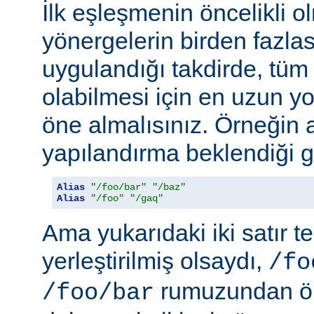
İlk eşleşmenin öncelikli o
yönergelerin birden fazlası
uygulandığı takdirde, tüm 
olabilmesi için en uzun y
öne almalısınız. Örneğin 
yapılandırma beklendiği gi
Alias
"/foo/bar"
"/baz"
Alias
"/foo"
"/gaq"
Ama yukarıdaki iki satır t
yerleştirilmiş olsaydı,
/fo
rumuzundan ön
/foo/bar