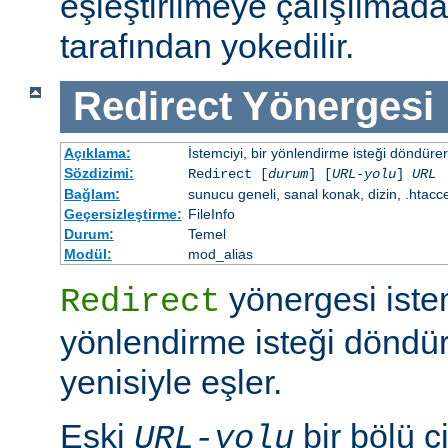
eşleştirilmeye çalışılma
tarafından yokedilir.
Redirect
Yönergesi
Açıklama:
İstemciyi, bir yönlendirme isteği döndürere
Sözdizimi:
Redirect [
durum
] [
URL-yolu
]
URL
Bağlam:
sunucu geneli, sanal konak, dizin, .htacc
Geçersizleştirme:
FileInfo
Durum:
Temel
Modül:
mod_alias
yönergesi iste
Redirect
yönlendirme isteği döndür
yenisiyle eşler.
Eski
bir bölü çi
URL-yolu