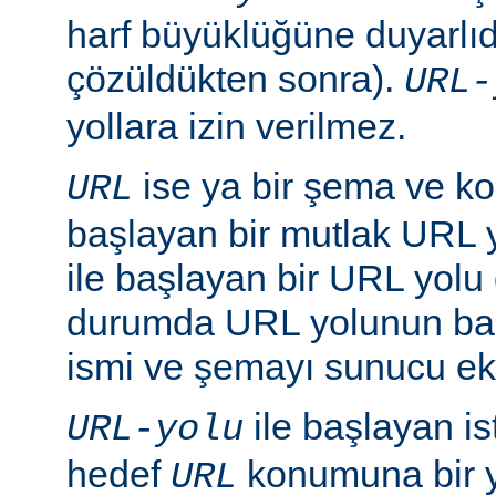
harf büyüklüğüne duyarlıd
çözüldükten sonra).
URL-
yollara izin verilmez.
ise ya bir şema ve ko
URL
başlayan bir mutlak URL ya
ile başlayan bir URL yolu ol
durumda URL yolunun baş
ismi ve şemayı sunucu ekl
ile başlayan is
URL-yolu
hedef
konumuna bir y
URL