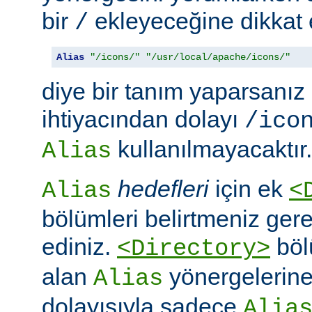
bir
ekleyeceğine dikkat e
/
Alias
"/icons/"
"/usr/local/apache/icons/"
diye bir tanım yaparsanız
ihtiyacından dolayı
/ico
kullanılmayacaktır.
Alias
hedefleri
için ek
Alias
<
bölümleri belirtmeniz ger
ediniz.
böl
<Directory>
alan
yönergelerine ö
Alias
dolayısıyla sadece
Alia