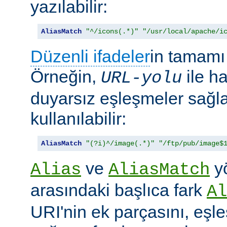
yazılabilir:
AliasMatch
"^/icons(.*)"
"/usr/local/apache/i
Düzenli ifadeler
in tamamı 
Örneğin,
ile h
URL-yolu
duyarsız eşleşmeler sağl
kullanılabilir:
AliasMatch
"(?i)^/image(.*)"
"/ftp/pub/image$
ve
yö
Alias
AliasMatch
arasındaki başlıca fark
Al
URI'nin ek parçasını, eşl