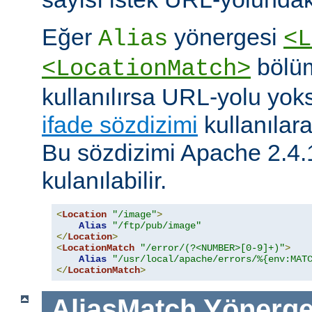
Eğer
yönergesi
Alias
<L
bölüm
<LocationMatch>
kullanılırsa URL-yolu yoks
ifade sözdizimi
kullanılar
Bu sözdizimi Apache 2.4.
kulanılabilir.
<
Location
"/image"
>
Alias
"/ftp/pub/image"
</
Location
>
<
LocationMatch
"/error/(?<NUMBER>[0-9]+)"
>
Alias
"/usr/local/apache/errors/%{env:MAT
</
LocationMatch
>
AliasMatch
Yönerge