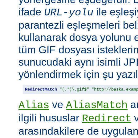
ifade
ile eşleş
URL-yolu
parantezli eşleşmeleri bel
kullanarak dosya yolunu e
tüm GIF dosyası isteklerin
sunucudaki aynı isimli J
yönlendirmek için şu yazıla
RedirectMatch
"(.*)\.gif$"
"http://baska.exam
ve
ar
Alias
AliasMatch
ilgili hususlar
Redirect
arasındakilere de uygulanır