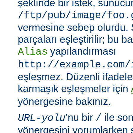
şeklinde bir istek, sunuc
/ftp/pub/image/foo.
vermesine sebep olurdu.
parçaları eşleştirilir; bu
yapılandırması
Alias
http://example.com/
eşleşmez. Düzenli ifadeler
karmaşık eşleşmeler için
yönergesine bakınız.
’nu bir
ile so
URL-yolu
/
yönergesini yorumlarken