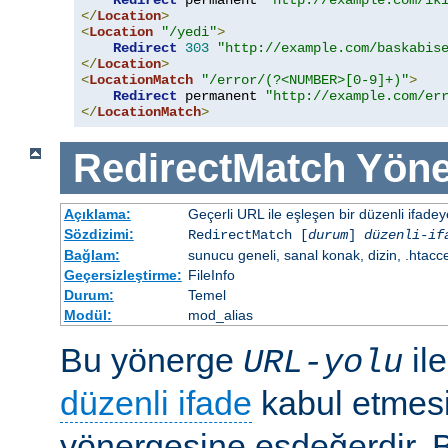
Redirect
 permanent 
"http://example.com/ik
</
Location
>
<
Location
"/yedi"
>
Redirect
303
"http://example.com/baskabis
</
Location
>
<
LocationMatch
"/error/(?<NUMBER>[0-9]+)"
>
Redirect
 permanent 
"http://example.com/er
</
LocationMatch
>
RedirectMatch
Yöne
Açıklama:
Geçerli URL ile eşleşen bir düzenli ifade
Sözdizimi:
RedirectMatch [
durum
]
düzenli-if
Bağlam:
sunucu geneli, sanal konak, dizin, .htacc
Geçersizleştirme:
FileInfo
Durum:
Temel
Modül:
mod_alias
Bu yönerge
il
URL-yolu
düzenli ifade
kabul etmes
yönergesine eşdeğerdir. Be