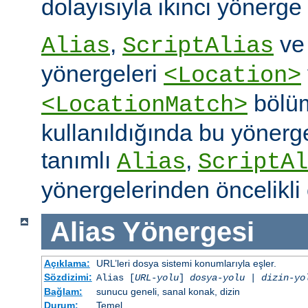
dolayısıyla ikinci yönerge
,
v
Alias
ScriptAlias
yönergeleri
<Location>
bölüm
<LocationMatch>
kullanıldığında bu yönerg
tanımlı
,
Alias
ScriptAl
yönergelerinden öncelikli 
Alias
Yönergesi
Açıklama:
URL’leri dosya sistemi konumlarıyla eşler.
Sözdizimi:
Alias [
URL-yolu
]
dosya-yolu
|
dizin-yo
Bağlam:
sunucu geneli, sanal konak, dizin
Durum:
Temel