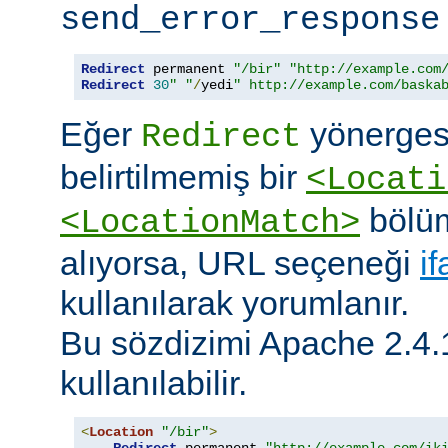
send_error_response
Redirect
 permanent 
"/bir"
"http://example.com
Redirect
30
" "
/
yedi
" http://example.com/baska
Eğer
yönerges
Redirect
belirtilmemiş bir
<Locati
bölüm
<LocationMatch>
alıyorsa, URL seçeneği
i
kullanılarak yorumlanır.
Bu sözdizimi Apache 2.4.
kullanılabilir.
<
Location
"/bir"
>