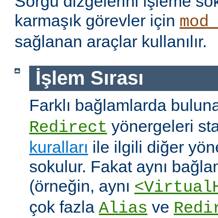
Sorgu dizgelerini işleme s
karmaşık görevler için
mod
sağlanan araçlar kullanılır.
İşlem Sırası
Farklı bağlamlarda bulu
yönergeleri st
Redirect
kuralları
ile ilgili diğer yö
sokulur. Fakat aynı bağla
(örneğin, aynı
<Virtual
çok fazla
ve
Alias
Redi