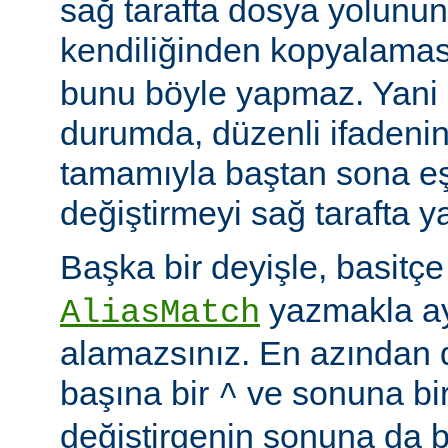
sağ tarafta dosya yolunu
kendiliğinden kopyalamas
bunu böyle yapmaz. Yani
durumda, düzenli ifadenin
tamamıyla baştan sona eş
değiştirmeyi sağ tarafta y
Başka bir deyişle, basitç
yazmakla ayn
AliasMatch
alamazsınız. En azından d
başına bir
ve sonuna bi
^
değiştirgenin sonuna da b