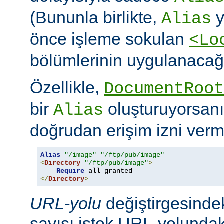
(Bununla birlikte,
y
Alias
önce işleme sokulan
<Lo
bölümlerinin uygulanacağı
Özellikle,
DocumentRoot
bir
oluşturuyorsanı
Alias
doğrudan erişim izni verme
Alias
"/image"
"/ftp/pub/image"
<
Directory
"/ftp/pub/image"
>
Require
</
Directory
>
URL-yolu
değiştirgesindek
sayısı istek URL-yolundaki