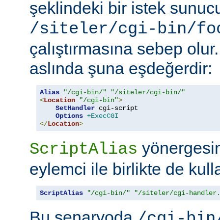
şeklindeki bir istek sunu
/siteler/cgi-bin/fo
çalıştırmasına sebep olur
aslında şuna eşdeğerdir:
Alias
"/cgi-bin/"
"/siteler/cgi-bin/"
<
Location
"/cgi-bin"
>
SetHandler
 cgi-script

Options
+ExecCGI
</
Location
>
yönergesini
ScriptAlias
eylemci ile birlikte de kull
ScriptAlias
"/cgi-bin/"
"/siteler/cgi-handler
Bu senaryoda
/cgi-bin