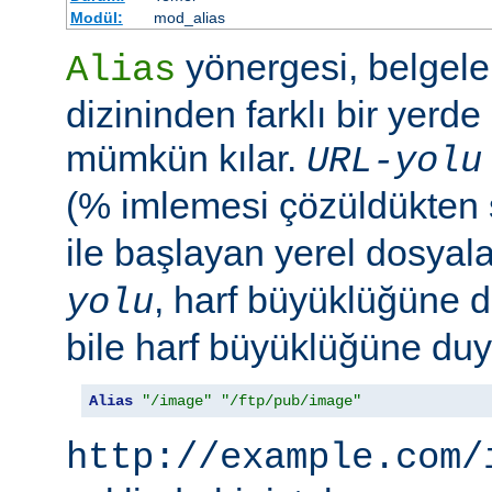
Modül:
mod_alias
yönergesi, belgele
Alias
dizininden farklı bir yerd
mümkün kılar.
URL-yolu
(% imlemesi çözüldükten
ile başlayan yerel dosyala
, harf büyüklüğüne d
yolu
bile harf büyüklüğüne duya
Alias
"/image"
"/ftp/pub/image"
http://example.com/