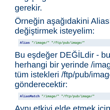
gerekir.
Örneğin aşağıdakini Alias
değiştirmek isteyelim:
Alias
"/image/"
"/ftp/pub/image/"
Bu eşdeğer DEĞİLdir - b
herhangi bir yerinde /ima
tüm istekleri /ftp/pub/imag
gönderecektir:
AliasMatch
"/image/"
"/ftp/pub/image/"
Aynı etkiyi elde etmek içi