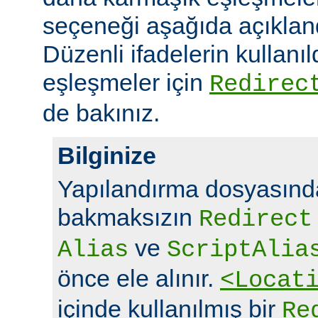
seçeneği aşağıda açıklandı
Düzenli ifadelerin kullanı
eşleşmeler için
Redirec
de bakınız.
Bilginize
Yapılandırma dosyasında
bakmaksızın
Redirect
ve
Alias
ScriptAlia
önce ele alınır.
<Locat
içinde kullanılmış bir
Re