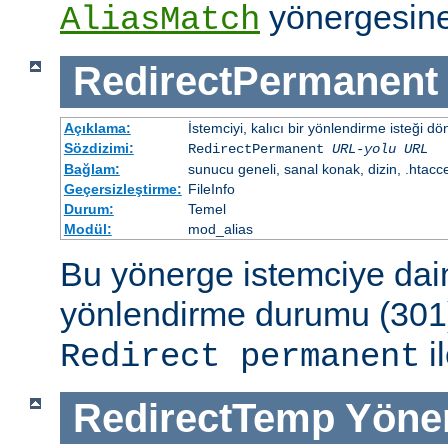
yönergesine
AliasMatch
RedirectPermanent
Açıklama:
İstemciyi, kalıcı bir yönlendirme isteği dö
Sözdizimi:
RedirectPermanent
URL-yolu
URL
Bağlam:
sunucu geneli, sanal konak, dizin, .htacc
Geçersizleştirme:
FileInfo
Durum:
Temel
Modül:
mod_alias
Bu yönerge istemciye dai
yönlendirme durumu (301)
il
Redirect permanent
RedirectTemp
Yöne