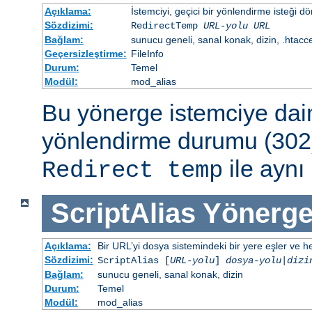
Açıklama:
İstemciyi, geçici bir yönlendirme isteği dö
Sözdizimi:
RedirectTemp
URL-yolu
URL
Bağlam:
sunucu geneli, sanal konak, dizin, .htacc
Geçersizleştirme:
FileInfo
Durum:
Temel
Modül:
mod_alias
Bu yönerge istemciye dai
yönlendirme durumu (302)
ile aynı 
Redirect temp
ScriptAlias
Yönerge
Açıklama:
Bir URL’yi dosya sistemindeki bir yere eşler ve hed
Sözdizimi:
ScriptAlias [
URL-yolu
]
dosya-yolu
|
dizi
Bağlam:
sunucu geneli, sanal konak, dizin
Durum:
Temel
Modül:
mod_alias