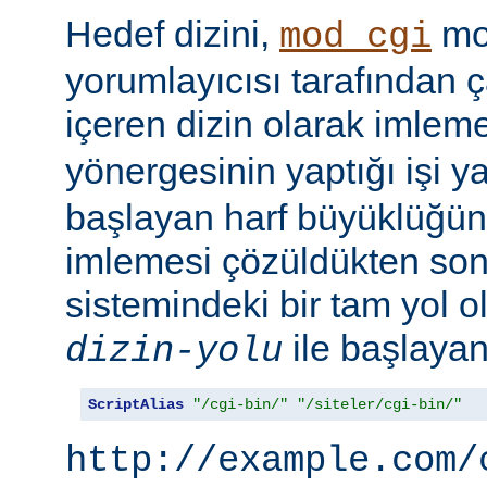
Hedef dizini,
mod
mod_cgi
yorumlayıcısı tarafından ça
içeren dizin olarak imlem
yönergesinin yaptığı işi y
başlayan harf büyüklüğün
imlemesi çözüldükten son
sistemindeki bir tam yol ol
ile başlayan 
dizin-yolu
ScriptAlias
"/cgi-bin/"
"/siteler/cgi-bin/"
http://example.com/