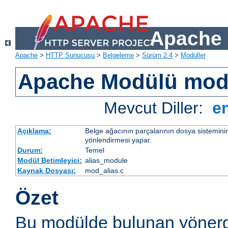
Apache 
Apache
>
HTTP Sunucusu
>
Belgeleme
>
Sürüm 2.4
>
Modüller
Apache Modülü mod
Mevcut Diller:
e
Açıklama:
Belge ağacının parçalarının dosya sistemini
yönlendirmesi yapar.
Durum:
Temel
Modül Betimleyici:
alias_module
Kaynak Dosyası:
mod_alias.c
Özet
Bu modülde bulunan yönerg