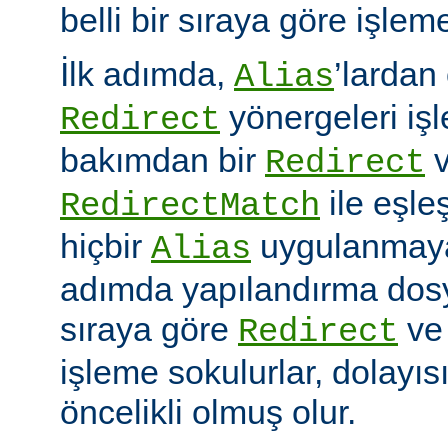
belli bir sıraya göre işlem
İlk adımda,
’lardan
Alias
yönergeleri iş
Redirect
bakımdan bir
v
Redirect
ile eşleş
RedirectMatch
hiçbir
uygulanmayac
Alias
adımda yapılandırma dosy
sıraya göre
v
Redirect
işleme sokulurlar, dolayıs
öncelikli olmuş olur.