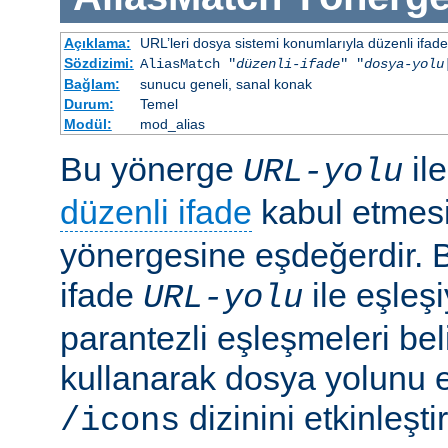
Açıklama:
URL’leri dosya sistemi konumlarıyla düzenli ifadel
Sözdizimi:
AliasMatch "
düzenli-ifade
" "
dosya-yolu
Bağlam:
sunucu geneli, sanal konak
Durum:
Temel
Modül:
mod_alias
Bu yönerge
il
URL-yolu
düzenli ifade
kabul etmes
yönergesine eşdeğerdir. Be
ifade
ile eşleş
URL-yolu
parantezli eşleşmeleri bel
kullanarak dosya yolunu e
dizinini etkinleşt
/icons