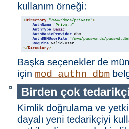
kullanım örneği:
<
Directory
"/www/docs/private"
>
AuthName
"Private"
AuthType
Basic
AuthBasicProvider
 dbm

AuthDBMUserFile
"/www/passwords/passwd.db
Require
</
Directory
>
Başka seçenekler de mümk
için
belg
mod_authn_dbm
Birden çok tedarikç
Kimlik doğrulama ve yetk
dayalı yeni tedarikçiyi kul