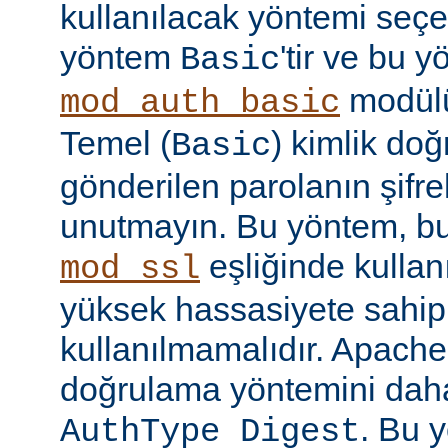
kullanılacak yöntemi seçe
yöntem
'tir ve bu 
Basic
modülü
mod_auth_basic
Temel (
) kimlik do
Basic
gönderilen parolanın şifr
unutmayın. Bu yöntem, bu
eşliğinde kullan
mod_ssl
yüksek hassasiyete sahip b
kullanılmamalıdır. Apache
doğrulama yöntemini daha
. Bu 
AuthType Digest