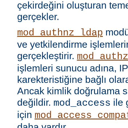
çekirdeğini oluşturan tem
gerçekler.
modül
mod_authnz_ldap
ve yetkilendirme işlemlerin
gerçekleştirir.
mod_auth
işlemleri sunucu adına, IP
karekteristiğine bağlı olara
Ancak kimlik doğrulama si
değildir.
ile
mod_access
için
mod_access_compa
daha vardır.