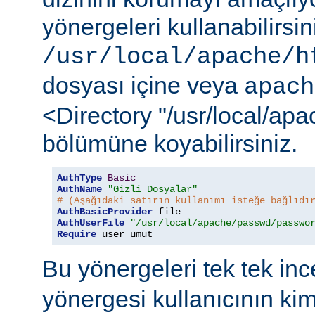
yönergeleri kullanabilirsi
/usr/local/apache/h
dosyası içine veya
apach
<Directory "/usr/local/ap
bölümüne koyabilirsiniz.
AuthType
Basic
AuthName
"Gizli Dosyalar"
# (Aşağıdaki satırın kullanımı isteğe bağlıdı
AuthBasicProvider
AuthUserFile
"/usr/local/apache/passwd/passwo
Require
 user umut
Bu yönergeleri tek tek in
yönergesi kullanıcının ki