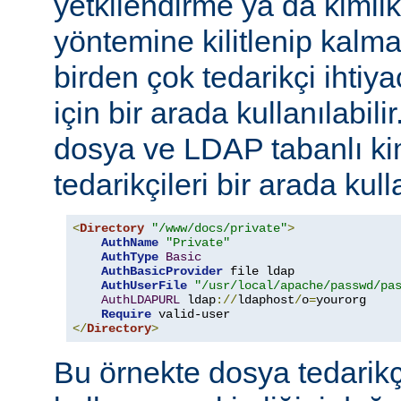
yetkilendirme ya da kimli
yöntemine kilitlenip kalm
birden çok tedarikçi ihti
için bir arada kullanılabil
dosya ve LDAP tabanlı ki
tedarikçileri bir arada kull
<
Directory
"/www/docs/private"
>
AuthName
"Private"
AuthType
Basic
AuthBasicProvider
 file ldap

AuthUserFile
"/usr/local/apache/passwd/pa
AuthLDAPURL
 ldap
://
ldaphost
/
o
=
yourorg

Require
</
Directory
>
Bu örnekte dosya tedarikçi