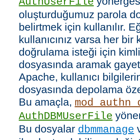
yönerges
AuthUserFile
oluşturduğumuz parola do
belirtmek için kullanılır. 
kullanıcınız varsa her bir 
doğrulama isteği için kimlik
dosyasında aramak gayet 
Apache, kullanıcı bilgilerin
dosyasında depolama özell
Bu amaçla,
mod_authn_
yönerg
AuthDBMUserFile
Bu dosyalar
dbmmanage