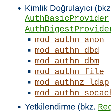
Kimlik Doğrulayıcı (bkz
AuthBasicProvider
AuthDigestProvide
mod_authn_anon
mod_authn_dbd
mod_authn_dbm
mod_authn_file
mod_authnz_ldap
mod_authn_socac
Yetkilendirme (bkz.
Re