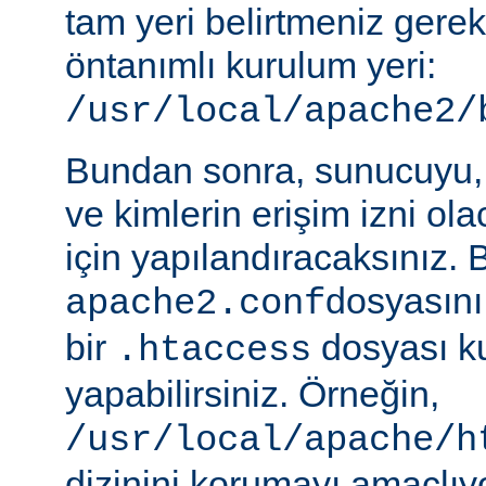
tam yeri belirtmeniz gere
öntanımlı kurulum yeri:
/usr/local/apache2/
Bundan sonra, sunucuyu, 
ve kimlerin erişim izni ol
için yapılandıracaksınız. 
dosyasını
apache2.conf
bir
dosyası k
.htaccess
yapabilirsiniz. Örneğin,
/usr/local/apache/h
dizinini korumayı amaçlıy