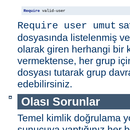
Require
 valid-user
sat
Require user umut
dosyasında listelenmiş ve
olarak giren herhangi bir k
vermektense, her grup için
dosyası tutarak grup davra
edebilirsiniz.
Olası Sorunlar
Temel kimlik doğrulama yolu
sunucuya yaptığınız her b