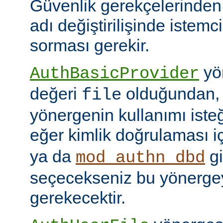
Güvenlik gerekçelerinden
adı değiştirilişinde istem
sorması gerekir.
yön
AuthBasicProvider
değeri
olduğundan,
file
yönergenin kullanımı isteğ
eğer kimlik doğrulaması i
ya da
gi
mod_authn_dbd
seçecekseniz bu yönerge
gerekecektir.