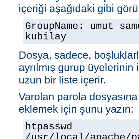
içeriği aşağıdaki gibi görü
GroupName: umut sam
kubilay
Dosya, sadece, boşluklarl
ayrılmış gurup üyelerinin
uzun bir liste içerir.
Varolan parola dosyasına b
eklemek için şunu yazın:
htpasswd
/usr/local/apache/p