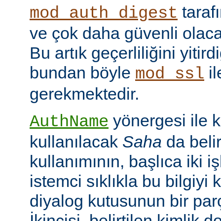
taraf
mod_auth_digest
ve çok daha güvenli olac
Bu artık geçerliliğini yitir
bundan böyle
il
mod_ssl
gerekmektedir.
yönergesi ile 
AuthName
kullanılacak
Saha
da belir
kullanımının, başlıca iki işl
istemci sıklıkla bu bilgiyi 
diyalog kutusunun bir par
İkincisi, belirtilen kimlik 