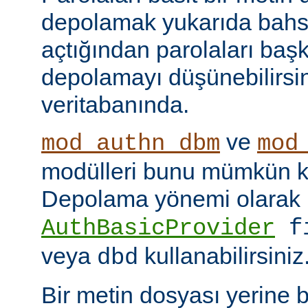
depolamak yukarıda bahse
açtığından parolaları başk
depolamayı düşünebilirsin
veritabanında.
ve
mod_authn_dbm
mod
modülleri bunu mümkün kı
Depolama yönemi olarak
AuthBasicProvider
f
veya
kullanabilirsiniz
dbd
Bir metin dosyası yerine 