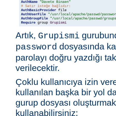
AuthName
"Davete Binaen"
# Satır isteğe bağlıdır:
AuthBasicProvider
AuthUserFile
"/usr/local/apache/passwd/passwo
AuthGroupFile
"/usr/local/apache/passwd/group
Require
 group 
Grupismi
Artık,
gurubund
Grupismi
dosyasında kay
password
parolayı doğru yazdığı tak
verilecektir.
Çoklu kullanıcıya izin ver
kullanılan başka bir yol d
gurup dosyası oluşturmak
kullanabilirsiniz: