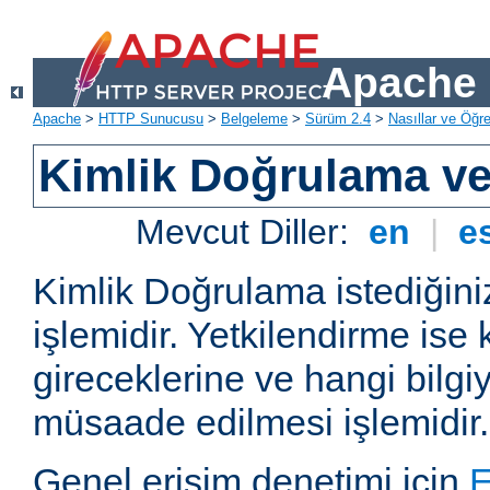
Apache 
Apache
>
HTTP Sunucusu
>
Belgeleme
>
Sürüm 2.4
>
Nasıllar ve Öğret
Kimlik Doğrulama ve
Mevcut Diller:
en
|
e
Kimlik Doğrulama istediğiniz
işlemidir. Yetkilendirme ise 
gireceklerine ve hangi bilgi
müsaade edilmesi işlemidir.
Genel erişim denetimi için
E