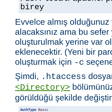
birey
Evvelce almış olduğunuz y
alacaksınız ama bu sefer 
oluşturulmak yerine var o
eklenecektir. (Yeni bir pa
oluşturmak için
seçeneğ
-c
Şimdi,
dosyan
.htaccess
bölümünüz
<Directory>
görüldüğü şekilde değiştire
AuthType
Basic