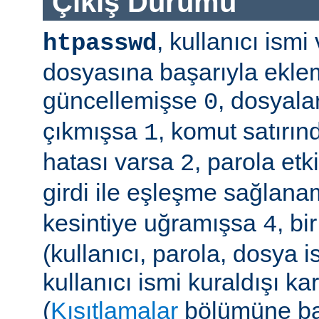
Çıkış Durumu
, kullanıcı ism
htpasswd
dosyasına başarıyla ekle
güncellemişse
, dosyala
0
çıkmışsa
, komut satırın
1
hatası varsa
, parola etk
2
girdi ile eşleşme sağla
kesintiye uğramışsa
, b
4
(kullanıcı, parola, dosya 
kullanıcı ismi kuraldışı ka
(
Kısıtlamalar
bölümüne ba