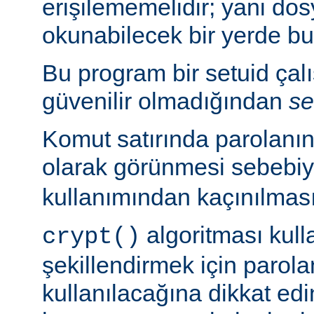
erişilememelidir; yani dosy
okunabilecek bir yerde b
Bu program bir setuid çalışt
güvenilir olmadığından
se
Komut satırında parolanı
olarak görünmesi sebebi
kullanımından kaçınılması
algoritması kulla
crypt()
şekillendirmek için parolan
kullanılacağına dikkat edi