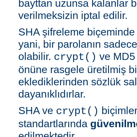
bayttan uzunsa kalanlar bi
verilmeksizin iptal edilir.
SHA şifreleme biçeminde 
yani, bir parolanın sadece 
olabilir.
ve MD5 b
crypt()
önüne rasgele üretilmiş bi
eklediklerinden sözlük sal
dayanıklıdırlar.
SHA ve
biçimle
crypt()
standartlarında
güvenilm
edilmektedir.