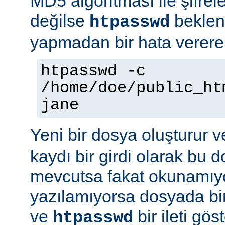
MD5 algoritması ile şifre
değilse
beklene
htpasswd
yapmadan bir hata vererek
htpasswd -c
/home/doe/public_ht
jane
Yeni bir dosya oluşturur v
kaydı bir girdi olarak bu
mevcutsa fakat okunamıy
yazılamıyorsa dosyada bir
ve
bir ileti gö
htpasswd