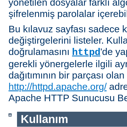
yönetilen dosyalar farklı alg
şifrelenmiş parolalar içerebil
Bu kılavuz sayfası sadece k
değiştirgelerini listeler. Kull
doğrulamasını
'de ya
httpd
gerekli yönergelerle ilgili ay
dağıtımının bir parçası olan
http://httpd.apache.org/
adre
Apache HTTP Sunucusu Belg
Kullanım