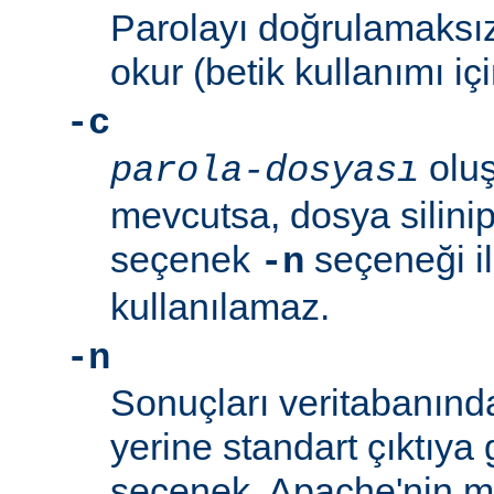
Parolayı doğrulamaksız
okur (betik kullanımı içi
-c
oluş
parola-dosyası
mevcutsa, dosya silinip
seçenek
seçeneği ile
-n
kullanılamaz.
-n
Sonuçları veritabanın
yerine standart çıktıya 
seçenek, Apache'nin me