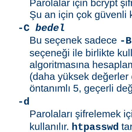
Parolalar için bcrypt şif
Şu an için çok güvenli 
-C
bedel
Bu seçenek sadece
-B
seçeneği ile birlikte kul
algoritmasına hesaplama
(daha yüksek değerler 
öntanımlı 5, geçerli değ
-d
Parolaları şifrelemek i
kullanılır.
ta
htpasswd