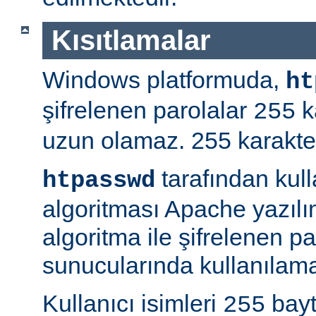
Kısıtlamalar
Windows platformuda,
ht
şifrelenen parolalar
k
255
uzun olamaz. 255 karakterd
tarafından kul
htpasswd
algoritması Apache yazılı
algoritma ile şifrelenen 
sunucularında kullanılama
Kullanıcı isimleri
bayt
255