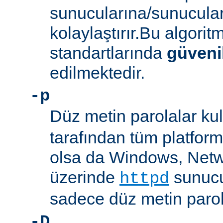
sunucularına/sunucula
kolaylaştırır.Bu algor
standartlarında
güveni
edilmektedir.
-p
Düz metin parolalar kull
tarafından tüm platform
olsa da Windows, Net
üzerinde
sunucu
httpd
sadece düz metin parola
-D