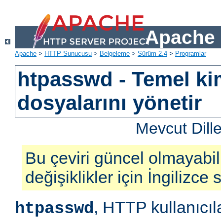
Apache 
Apache
>
HTTP Sunucusu
>
Belgeleme
>
Sürüm 2.4
>
Programlar
htpasswd - Temel ki
dosyalarını yönetir
Mevcut Dill
Bu çeviri güncel olmayabil
değişiklikler için İngilizce
, HTTP kullanıcıl
htpasswd