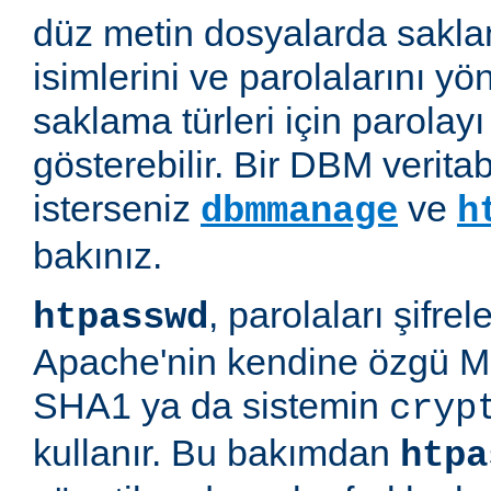
düz metin dosyalarda saklan
isimlerini ve parolalarını yön
saklama türleri için parolayı 
gösterebilir. Bir DBM verit
isterseniz
ve
dbmmanage
h
bakınız.
, parolaları şifre
htpasswd
Apache'nin kendine özgü M
SHA1 ya da sistemin
cryp
kullanır. Bu bakımdan
htpa