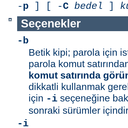
-
p
] [ -
C
bedel
]
k
Seçenekler
-b
Betik kipi; parola için 
parola komut satırından 
komut satırında görü
dikkatli kullanmak gerek
için
seçeneğine bakı
-i
sonraki sürümler içindir
-i