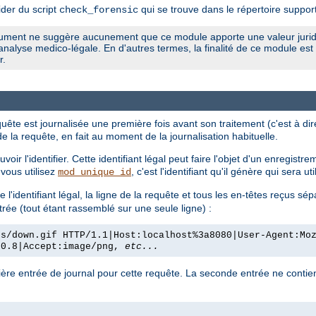
ider du script
qui se trouve dans le répertoire support 
check_forensic
document ne suggère aucunement que ce module apporte une valeur juridi
nalyse medico-légale. En d'autres termes, la finalité de ce module est d
r.
quête est journalisée une première fois avant son traitement (c'est à dir
de la requête, en fait au moment de la journalisation habituelle.
oir l'identifier. Cette identifiant légal peut faire l'objet d'un enregist
i vous utilisez
, c'est l'identifiant qu'il génère qui sera uti
mod_unique_id
 l'identifiant légal, la ligne de la requête et tous les en-têtes reçus s
trée (tout étant rassemblé sur une seule ligne) :
es/down.gif HTTP/1.1|Host:localhost%3a8080|User-Agent:Mo
/0.8|Accept:image/png,
etc...
emière entrée de journal pour cette requête. La seconde entrée ne contie