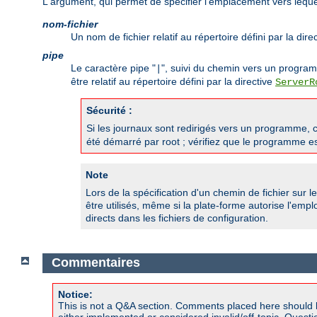
L'argument, qui permet de spécifier l'emplacement vers lequel 
nom-fichier
Un nom de fichier relatif au répertoire défini par la dire
pipe
Le caractère pipe "
", suivi du chemin vers un progra
|
être relatif au répertoire défini par la directive
ServerR
Sécurité :
Si les journaux sont redirigés vers un programme, c
été démarré par root ; vérifiez que le programme est
Note
Lors de la spécification d'un chemin de fichier sur l
être utilisés, même si la plate-forme autorise l'emp
directs dans les fichiers de configuration.
Commentaires
Notice:
This is not a Q&A section. Comments placed here should 
either implemented or considered invalid/off-topic. Ques