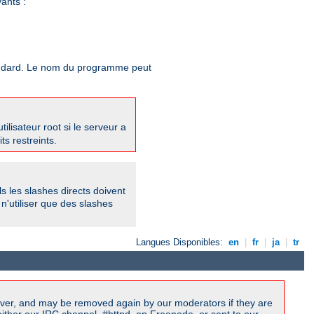
ants :
standard. Le nom du programme peut
utilisateur root si le serveur a
s restreints.
ls les slashes directs doivent
n'utiliser que des slashes
Langues Disponibles:
en
|
fr
|
ja
|
tr
ver, and may be removed again by our moderators if they are
ither our IRC channel, #httpd, on Freenode, or sent to our