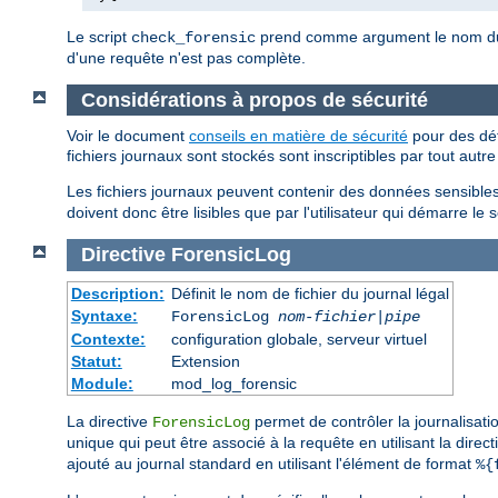
Le script
prend comme argument le nom du fi
check_forensic
d'une requête n'est pas complète.
Considérations à propos de sécurité
Voir le document
conseils en matière de sécurité
pour des déta
fichiers journaux sont stockés sont inscriptibles par tout autre
Les fichiers journaux peuvent contenir des données sensibl
doivent donc être lisibles que par l'utilisateur qui démarre le 
Directive
ForensicLog
Description:
Définit le nom de fichier du journal légal
Syntaxe:
ForensicLog
nom-fichier
|
pipe
Contexte:
configuration globale, serveur virtuel
Statut:
Extension
Module:
mod_log_forensic
La directive
permet de contrôler la journalisati
ForensicLog
unique qui peut être associé à la requête en utilisant la direc
ajouté au journal standard en utilisant l'élément de format
%{