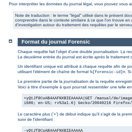
Pour interpréter les données du journal légal, vous pouvez vous a
Note de traduction : le terme "légal" utilisé dans le présent 
comprendre dans le contexte similaire à ce que l'on trouve en a
d'investigation autour du traitement des requêtes par le serveu
Format du journal Forensic
Chaque requête fait l'objet d'une double journalisation. La re
La deuxième entrée du journal est écrite
après
le traitement 
Un identifiant unique est attribué à chaque requête afin de pouv
utilisant l'élément de chaîne de format
. S
%{forensic-id}n
La première partie de la journalisation de la requête enregistre
Voici à titre d'exemple à quoi pourrait ressembler une telle en
+yQtJf8CoAB4AAFNXBIEAAAAA|GET /manual/de/imag
i686; en-US; rv%3a1.6) Gecko/20040216 Firefox
Le caractère plus ('+') de début indique qu'il s'agit de la pr
suivi de l'identifiant :
-yQtJf8CoAB4AAFNXBIEAAAAA