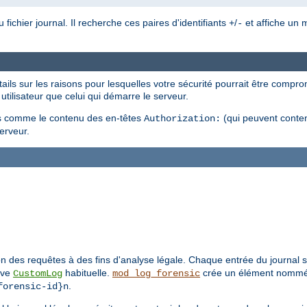
chier journal. Il recherche ces paires d'identifiants
/
et affiche un m
+
-
ils sur les raisons pour lesquelles votre sécurité pourrait être comprom
 utilisateur que celui qui démarre le serveur.
es comme le contenu des en-têtes
(qui peuvent conten
Authorization:
serveur.
on des requêtes à des fins d'analyse légale. Chaque entrée du journal se
tive
habituelle.
crée un élément nomm
CustomLog
mod_log_forensic
.
forensic-id}n