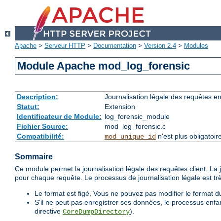
Apache
>
Serveur HTTP
>
Documentation
>
Version 2.4
>
Modules
Module Apache mod_log_forensic
Description:
Journalisation légale des requêtes e
Statut:
Extension
Identificateur de Module:
log_forensic_module
Fichier Source:
mod_log_forensic.c
Compatibilité:
n'est plus obligatoir
mod_unique_id
Sommaire
Ce module permet la journalisation légale des requêtes client. La jo
pour chaque requête. Le processus de journalisation légale est très 
Le format est figé. Vous ne pouvez pas modifier le format du
S'il ne peut pas enregistrer ses données, le processus enfan
directive
).
CoreDumpDirectory