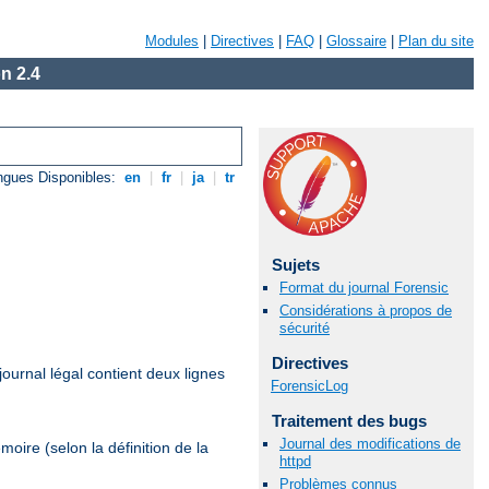
Modules
|
Directives
|
FAQ
|
Glossaire
|
Plan du site
n 2.4
ngues Disponibles:
en
|
fr
|
ja
|
tr
Sujets
Format du journal Forensic
Considérations à propos de
sécurité
Directives
journal légal contient deux lignes
ForensicLog
Traitement des bugs
Journal des modifications de
oire (selon la définition de la
httpd
Problèmes connus