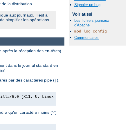
de la distribution.
Signaler un bug
Voir aussi
que aux journaux. Il est à
e simplifier les opérations
Les fichiers journaux
d'Apache
mod_log_config
Commentaires
e après la réception des en-têtes).
rement dans le journal standard en
lisé.
éparés par des caractères pipe (
).
|
zilla/5.0 (X11; U; Linux
ndra qu'un caractère moins ('-')