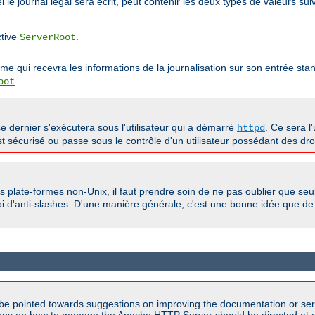
le journal légal sera écrit, peut contenir les deux types de valeurs suiv
ctive
.
ServerRoot
mme qui recevra les informations de la journalisation sur son entrée 
.
oot
e dernier s'exécutera sous l'utilisateur qui a démarré
. Ce sera l'
httpd
 sécurisé ou passe sous le contrôle d'un utilisateur possédant des droit
es plate-formes non-Unix, il faut prendre soin de ne pas oublier que seu
loi d'anti-slashes. D'une manière générale, c'est une bonne idée que de 
be pointed towards suggestions on improving the documentation or ser
tions on how to manage the Apache HTTP Server should be directed at e