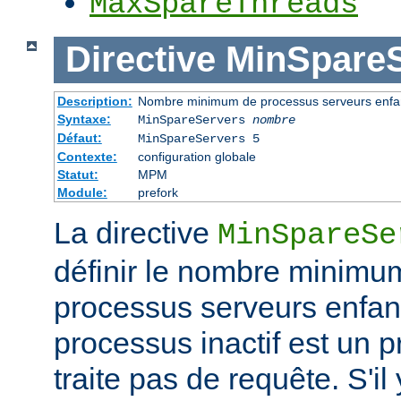
MaxSpareThreads
Directive
MinSpareS
Description:
Nombre minimum de processus serveurs enfant
Syntaxe:
MinSpareServers
nombre
Défaut:
MinSpareServers 5
Contexte:
configuration globale
Statut:
MPM
Module:
prefork
La directive
MinSpareSe
définir le nombre minimu
processus serveurs enfa
processus inactif est un 
traite pas de requête. S'il