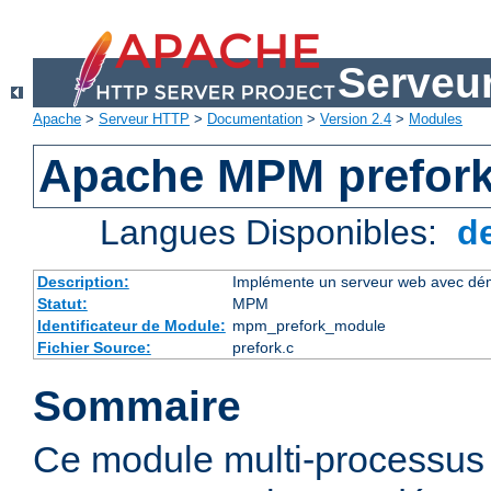
Serveu
Apache
>
Serveur HTTP
>
Documentation
>
Version 2.4
>
Modules
Apache MPM prefor
Langues Disponibles:
d
Description:
Implémente un serveur web avec dém
Statut:
MPM
Identificateur de Module:
mpm_prefork_module
Fichier Source:
prefork.c
Sommaire
Ce module multi-processu