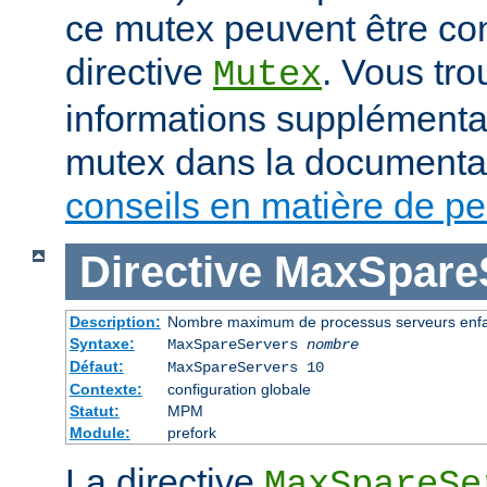
ce mutex peuvent être con
directive
. Vous tr
Mutex
informations supplémenta
mutex dans la documenta
conseils en matière de p
Directive
MaxSpare
Description:
Nombre maximum de processus serveurs enfan
Syntaxe:
MaxSpareServers
nombre
Défaut:
MaxSpareServers 10
Contexte:
configuration globale
Statut:
MPM
Module:
prefork
La directive
MaxSpareSe