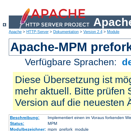
Apache
Apache
>
HTTP-Server
>
Dokumentation
>
Version 2.4
>
Module
Apache-MPM prefor
Verfügbare Sprachen:
d
Diese Übersetzung ist mög
mehr aktuell. Bitte prüfen 
Version auf die neuesten
Beschreibung:
Implementiert einen im Voraus forkenden W
Status:
MPM
Modulbezeichner:
mpm_prefork_module