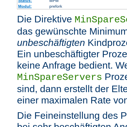
Status:
MPM
Modul:
prefork
Die Direktive
MinSpareS
das gewünschte Minimum
unbeschäftigten
Kindproz
Ein unbeschäftigter Prozes
keine Anfrage bedient. W
Proze
MinSpareServers
sind, dann erstellt der El
einer maximalen Rate vo
Die Feineinstellung des P
bei sehr beschäftigten A