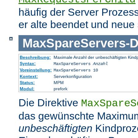
häufig der Server Prozes
er alte beendet und neue s
MaxSpareServers
-
D
Beschreibung:
Maximale Anzahl der unbeschäftigten Kind
Syntax:
MaxSpareServers
Anzahl
Voreinstellung:
MaxSpareServers 10
Kontext:
Serverkonfiguration
Status:
MPM
Modul:
prefork
Die Direktive
MaxSpareS
das gewünschte Maximu
unbeschäftigten
Kindproz