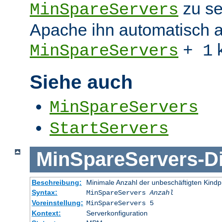
zu se
MinSpareServers
Apache ihn automatisch a
k
MinSpareServers
+ 1
Siehe auch
MinSpareServers
StartServers
MinSpareServers
-
D
Beschreibung:
Minimale Anzahl der unbeschäftigten Kind
Syntax:
MinSpareServers
Anzahl
Voreinstellung:
MinSpareServers 5
Kontext:
Serverkonfiguration