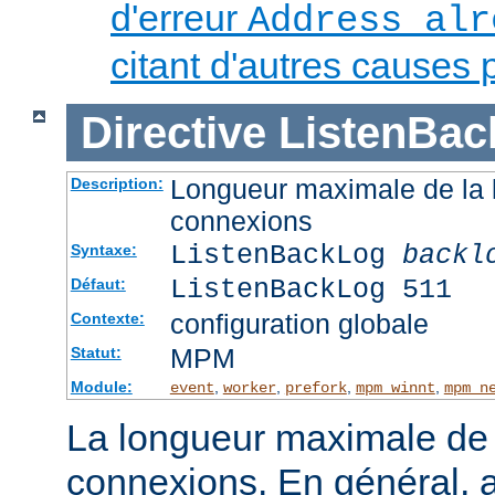
d'erreur
Address alr
citant d'autres causes 
Directive
ListenBac
Longueur maximale de la l
Description:
connexions
ListenBackLog
backl
Syntaxe:
ListenBackLog 511
Défaut:
configuration globale
Contexte:
MPM
Statut:
Module:
,
,
,
,
event
worker
prefork
mpm_winnt
mpm_n
La longueur maximale de l
connexions. En général, 