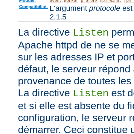
Module:
,
,
,
,
event
worker
prefork
mpm_winnt
mpm_
L'argument
protocole
est 
Compatibilité:
2.1.5
La directive
perme
Listen
Apache httpd de ne se met
sur les adresses IP et port
défaut, le serveur répond
provenance de toutes les 
La directive
est d
Listen
et si elle est absente du f
configuration, le serveur 
démarrer. Ceci constitue