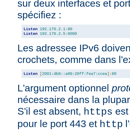
sur deux interfaces et port
spécifiez :
Listen
192.170
.
2.1
:
80
Listen
192.170
.
2.5
:
8000
Les adressee IPv6 doiven
crochets, comme dans l'e
Listen
[
2001:db8::a00:20ff:fea7:ccea
]:
80
L'argument optionnel
prot
nécessaire dans la plupar
S'il est absent,
est 
https
pour le port 443 et
l
http