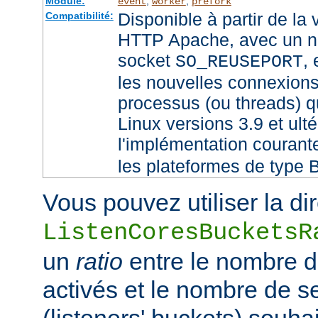
Module:
,
,
event
worker
prefork
Disponible à partir de la
Compatibilité:
HTTP Apache, avec un no
socket
,
SO_REUSEPORT
les nouvelles connexions
processus (ou threads) qu
Linux versions 3.9 et ult
l'implémentation couran
les plateformes de type 
Vous pouvez utiliser la di
ListenCoresBucketsR
un
ratio
entre le nombre 
activés et le nombre de 
(listeners' buckets) souhai