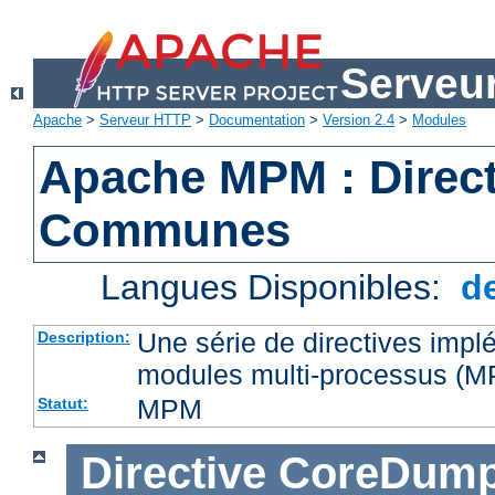
Serveu
Apache
>
Serveur HTTP
>
Documentation
>
Version 2.4
>
Modules
Apache MPM : Direct
Communes
Langues Disponibles:
d
Une série de directives impl
Description:
modules multi-processus (
MPM
Statut:
Directive
CoreDump