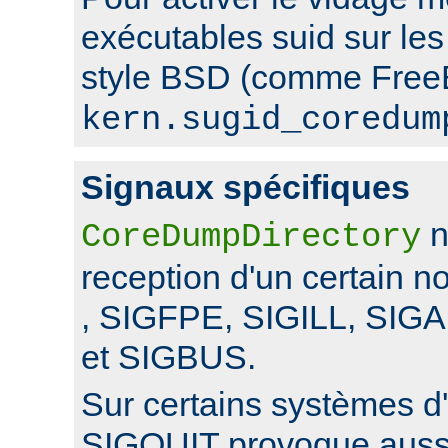
exécutables suid sur le
style BSD (comme FreeB
kern.sugid_coredum
Signaux spécifiques
n
CoreDumpDirectory
reception d'un certain 
, SIGFPE, SIGILL, SI
et SIGBUS.
Sur certains systèmes d'
SIGQUIT provoque auss