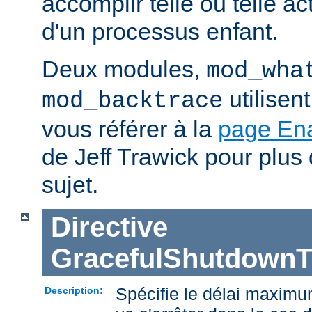
accomplir telle ou telle ac
d'un processus enfant.
Deux modules,
mod_wha
utilisen
mod_backtrace
vous référer à la
page En
de Jeff Trawick pour plus 
sujet.
Directive
GracefulShutdownT
Spécifie le délai maximu
Description: