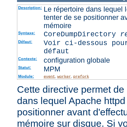
Le répertoire dans lequel
Description:
tenter de se positionner a
mémoire
CoreDumpDirectory
r
Syntaxe:
Voir ci-dessous pou
Défaut:
défaut
configuration globale
Contexte:
MPM
Statut:
Module:
,
,
event
worker
prefork
Cette directive permet de d
dans lequel Apache httpd 
positionner avant d'effect
mémoire sur disque. Si v