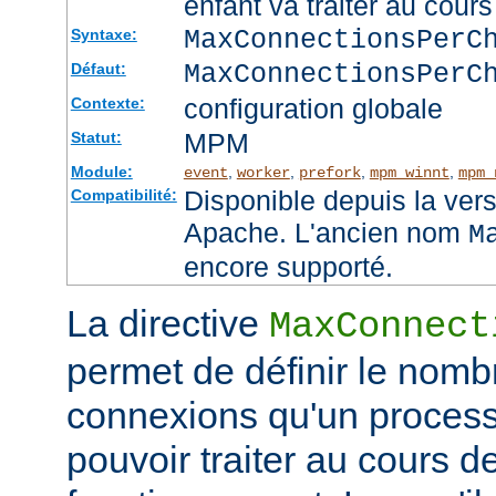
enfant va traiter au cou
MaxConnectionsPer
Syntaxe:
MaxConnectionsPerC
Défaut:
configuration globale
Contexte:
MPM
Statut:
Module:
,
,
,
,
event
worker
prefork
mpm_winnt
mpm_
Disponible depuis la ver
Compatibilité:
Apache. L'ancien nom
M
encore supporté.
La directive
MaxConnect
permet de définir le no
connexions qu'un process
pouvoir traiter au cours d