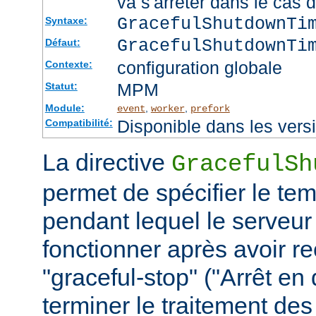
va s'arrêter dans le cas 
GracefulShutdownTi
Syntaxe:
GracefulShutdownTi
Défaut:
configuration globale
Contexte:
MPM
Statut:
Module:
,
,
event
worker
prefork
Disponible dans les vers
Compatibilité:
La directive
GracefulSh
permet de spécifier le te
pendant lequel le serveur
fonctionner après avoir re
"graceful-stop" ("Arrêt en
terminer le traitement de