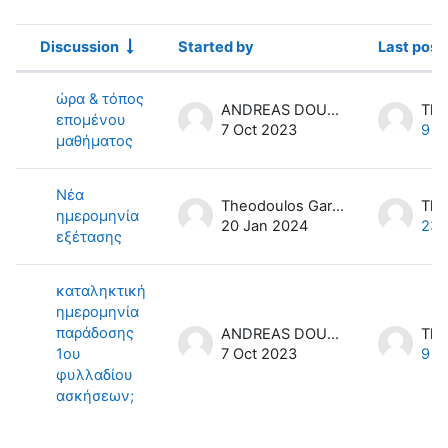
Discussion
Started by
Last post
Status
List of discussions. Showing 3 of 3 
ώρα & τόπος
ANDREAS DOULIS
επομένου
7 Oct 2023
9 O
μαθήματος
Νέα
Theodoulos Garefalakis
ημερομηνία
20 Jan 2024
23 
εξέτασης
καταληκτική
ημερομηνία
παράδοσης
ANDREAS DOULIS
1ου
7 Oct 2023
9 O
φυλλαδίου
ασκήσεων;