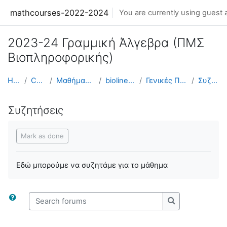
Skip to main content
mathcourses-2022-2024
You are currently using guest 
2023-24 Γραμμική Άλγεβρα (ΠΜΣ
Βιοπληροφορικής)
Home
Courses
Μαθήματα 2023-24
biolinearalgebra
Γενικές Πληροφορίες
Συζητήσεις
Συζητήσεις
Completion requirements
Mark as done
Εδώ μπορούμε να συζητάμε για το μάθημα
Search forums
Search forums