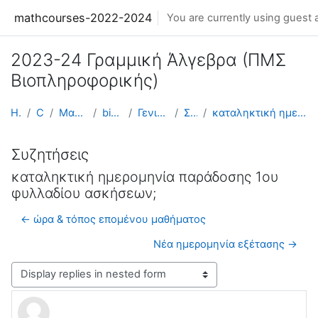
Skip to main content
mathcourses-2022-2024
You are currently using guest 
2023-24 Γραμμική Άλγεβρα (ΠΜΣ
Βιοπληροφορικής)
Home
Courses
Μαθήματα 2023-24
biolinearalgebra
Γενικές Πληροφορίες
Συζητήσεις
καταληκτική ημερομηνία παράδοσης 1ου φυλλαδίου ασκ...
Συζητήσεις
καταληκτική ημερομηνία παράδοσης 1ου
φυλλαδίου ασκήσεων;
← ώρα & τόπος επομένου μαθήματος
Νέα ημερομηνία εξέτασης →
Display mode