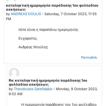
καταληκτική ημερομηνία παράδοσης 1ου φυλλαδίου
Number of replies: 1
ασκήσεων;
by
ANDREAS DOULIS
-
Saturday, 7 October 2023, 11:55
PM
πότε είναι η παραπάνω ημερομηνία;
Ευχαριστώ,
Ανδρέας Ντούλης
Permalink
Re: καταληκτική ημερομηνία παράδοσης 1ου
In reply to ANDREAS DOULIS
φυλλαδίου ασκήσεων;
by
Theodoulos Garefalakis
-
Monday, 9 October 2023,
6:52 AM
Η ημερομηνία παράδοσης του 1ου φυλλαδίου