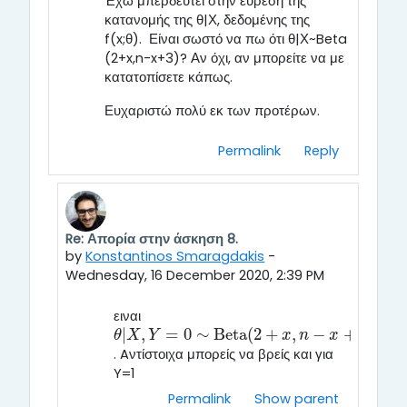
Έχω μπερδευτεί στην εύρεση της
κατανομής της θ|Χ, δεδομένης της
f(x;θ). Είναι σωστό να πω ότι θ|Χ~Beta
(2+x,n-x+3)? Αν όχι, αν μπορείτε να με
κατατοπίσετε κάπως.
Ευχαριστώ πολύ εκ των προτέρων.
Permalink
Reply
Re: Απορία στην άσκηση 8.
In reply to SOFIA PERANTONAKI
by
Konstantinos Smaragdakis
-
Wednesday, 16 December 2020, 2:39 PM
ειναι
|
,
=
0
∼
B
e
t
a
(
2
+
,
−
+
3
)
θ
|
X
,
Y
=
0
∼
B
e
t
a
(
2
+
x
,
n
−
x
+
3
)
θ
X
Y
x
n
x
. Aντίστοιχα μπορείς να βρείς και για
Y=1
Permalink
Show parent