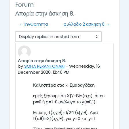
Forum
Απορία στην άσκηση 8.
← invGamma
φυλλαδιο 2 ασκηση 6 →
Display mode
Απορία στην άσκηση 8.
Number of replies: 1
by
SOFIA PERANTONAKI
-
Wednesday, 16
December 2020, 12:46 PM
Καλησπέρα σας κ. Σμαραγδάκη,
εμείς ξέρουμε ότι Χ|Y~Βin(n,p), όπου
p=θ ή p=1-θ ανάλογα το y(=0,1).
Επίσης, f(x,y;θ)=1/2*f(x|y;θ). Άρα
f(x;θ)=Σf(x,y;θ), για y=0 και y=1.