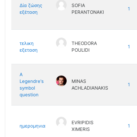
Δία ζώσης
SOFIA
1
εξέταση
PERANTONAKI
τελικη
THEODORA
1
εξεταση
POULIDI
Α
Legendre's
MINAS
1
symbol
ACHLADIANAKIS
question
EVRIPIDIS
ημερομηνια
1
XIMERIS