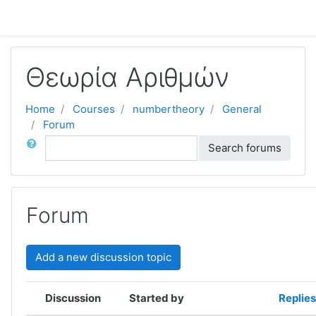
Skip to main content
Θεωρία Αριθμών
Home
Courses
numbertheory
General
Forum
Search
Search forums
Forum
Add a new discussion topic
Showing 15 of 15 discussions
Discussion
Started by
Replies