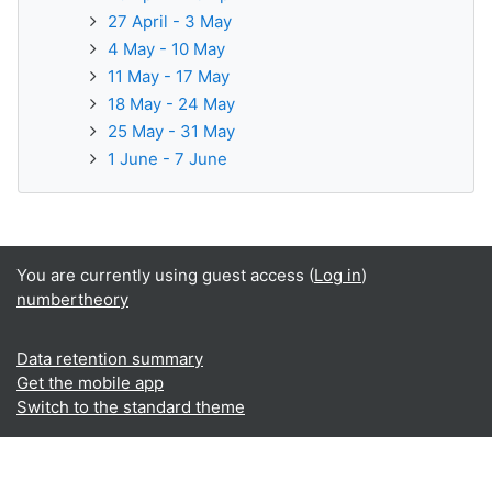
27 April - 3 May
4 May - 10 May
11 May - 17 May
18 May - 24 May
25 May - 31 May
1 June - 7 June
You are currently using guest access (
Log in
)
numbertheory
Data retention summary
Get the mobile app
Switch to the standard theme