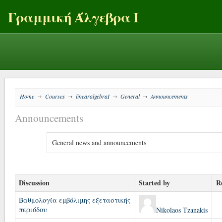
Γραμμική Άλγεβρα Ι
Home
Courses
linearalgebraI
General
Announcements
→
→
→
→
Announcements
General news and announcements
Discussion
Started by
Re
Βαθμολογία εμβόλιμης εξεταστικής
περιόδου
Nikolaos Tzanakis