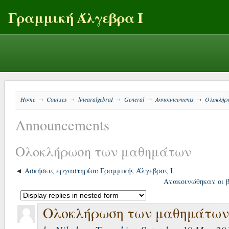
Γραμμική Άλγεβρα Ι
Home
Courses
linearalgebraI
General
Announcements
Ολοκλήρ
→
→
→
→
→
Announcements
Ολοκλήρωση των μαθημάτων
Ασκήσεις εργαστηρίου Γραμμικής Άλγεβρας Ι
Ανακοινώθηκαν οι β
Ολοκλήρωση των μαθημάτων