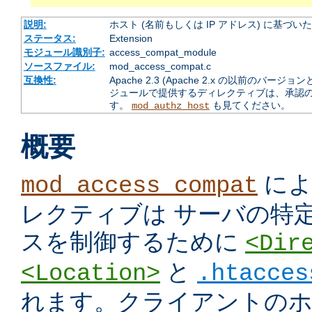
説明:
ホスト (名前もしくは IP アドレス) に基づ
ステータス:
Extension
モジュール識別子:
access_compat_module
ソースファイル:
mod_access_compat.c
互換性:
Apache 2.3 (Apache 2.x の以前の
ジュールで提供するディレクティブは、承認
す。
も見てください。
mod_authz_host
概要
によ
mod_access_compat
レクティブは サーバの特
スを制御するために
<Dir
と
<Location>
.htacces
れます。クライアントのホス