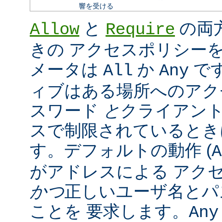
響を受ける
と
の両
Allow
Require
きの アクセスポリシー
メータは
か
で
All
Any
ィブはある場所へのアク
スワード
と
クライアン
スで制限されているとき
す。デフォルトの動作 (
A
がアドレスによる アク
かつ
正しいユーザ名とパ
ことを 要求します。
Any