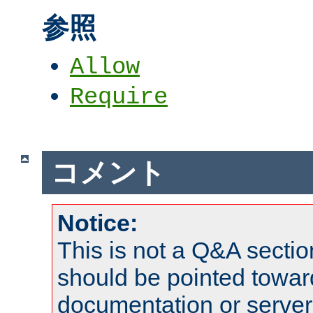
参照
Allow
Require
コメント
Notice:
This is not a Q&A sect
should be pointed towar
documentation or serve