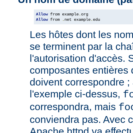
Allow
 from example
.
Allow
 from 
.
net example
.
edu
Les hôtes dont les no
se terminent par la cha
l'autorisation d'accès. 
composantes entières 
doivent correspondre ; 
l'exemple ci-dessus,
f
correspondra, mais
fo
conviendra pas. Avec ce
Apache httpd va effect