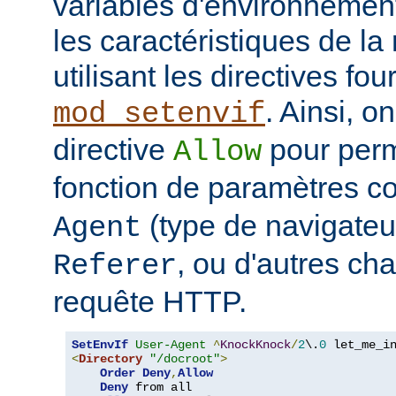
variables d'environnemen
les caractéristiques de la 
utilisant les directives fo
. Ainsi, on
mod_setenvif
directive
pour perm
Allow
fonction de paramètres 
(type de navigateur
Agent
, ou d'autres ch
Referer
requête HTTP.
SetEnvIf
User-Agent
^
KnockKnock
/
2
\.
0
<
Directory
"/docroot"
>
Order
Deny
,
Allow
Deny
 from all
