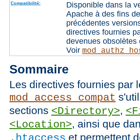
Disponible dans la v
Compatibilité:
Apache à des fins de
précédentes versions
directives fournies p
devenues obsolètes d
Voir
mod_authz_ho
Sommaire
Les directives fournies par
s'uti
mod_access_compat
sections
,
<Directory>
<F
, ainsi que dan
<Location>
et permettent de
.htaccess