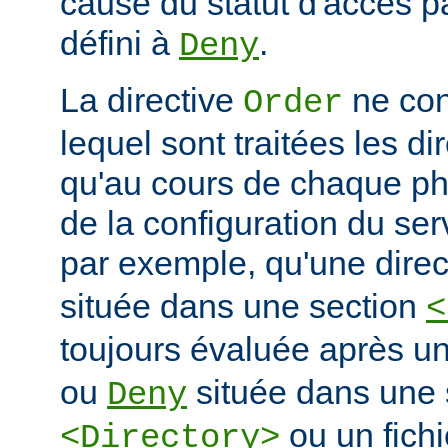
cause du statut d'accès pa
défini à
.
Deny
La directive
ne con
Order
lequel sont traitées les di
qu'au cours de chaque ph
de la configuration du ser
par exemple, qu'une dire
située dans une section
<
toujours évaluée après un
ou
située dans une 
Deny
ou un fich
<Directory>