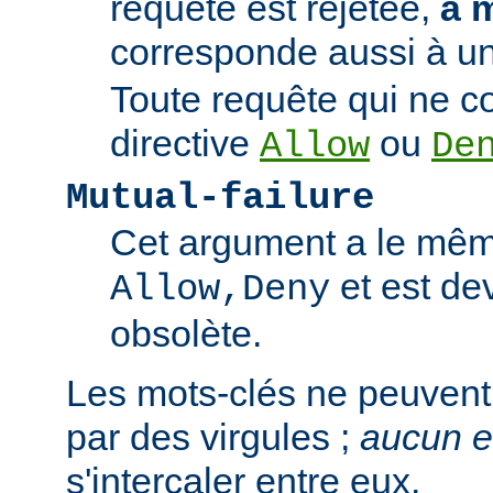
requête est rejetée,
à 
corresponde aussi à un
Toute requête qui ne 
directive
ou
Allow
De
Mutual-failure
Cet argument a le mêm
et est de
Allow,Deny
obsolète.
Les mots-clés ne peuvent
par des virgules ;
aucun 
s'intercaler entre eux.