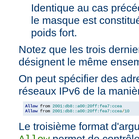
Identique au cas précé
le masque est constitu
poids fort.
Notez que les trois derni
désignent le même ensem
On peut spécifier des adr
réseaux IPv6 de la manièr
Allow
 from 
2001:db8::a00:20ff:fea7:ccea
Allow
 from 
2001:db8::a00:20ff:fea7:ccea
/
10
Le troisième format d'argu
permet de contrôle