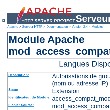
Serveu
Apache
>
Serveur HTTP
>
Documentation
>
Version 2.4
>
Modules
Module Apache
mod_access_compa
Langues Dispo
Autorisations de gro
Description:
(nom ou adresse IP)
Extension
Statut:
access_compat_mod
Identificateur de Module:
mod_access_compat
Fichier Source: