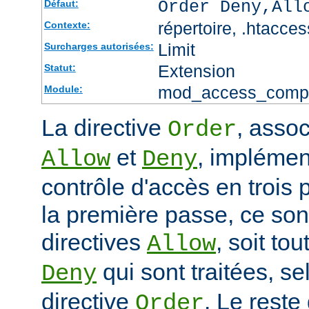
Order Deny,All
Défaut:
répertoire, .htacces
Contexte:
Limit
Surcharges autorisées:
Extension
Statut:
mod_access_comp
Module:
La directive
, assoc
Order
et
, impléme
Allow
Deny
contrôle d'accès en trois
la première passe, ce sont
directives
, soit tou
Allow
qui sont traitées, sel
Deny
directive
. Le reste
Order