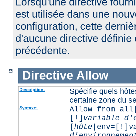
Lorsqu'une directive fourn
est utilisée dans une nouv
configuration, cette derniè
d'aucune directive définie
précédente.
Directive
Allow
Spécifie quels hôt
Description:
certaine zone du s
Allow from all
Syntaxe:
[!]
variable d'
[
hôte
|env=[!]
v
d'environnemen