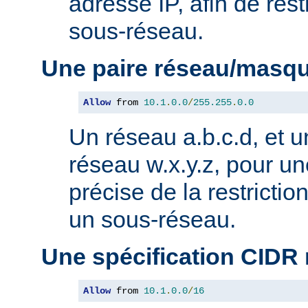
adresse IP, afin de rest
sous-réseau.
Une paire réseau/masq
Allow
 from 
10.1
.
0.0
/
255.255
.
0.0
Un réseau a.b.c.d, et 
réseau w.x.y.z, pour un
précise de la restricti
un sous-réseau.
Une spécification CIDR
Allow
 from 
10.1
.
0.0
/
16