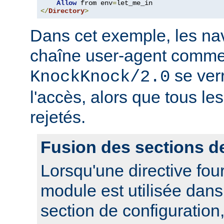
Allow
 from env
=
</
Directory
>
Dans cet exemple, les nav
chaîne user-agent comme
se ver
KnockKnock/2.0
l'accès, alors que tous le
rejetés.
Fusion des sections d
Lorsqu'une directive fou
module est utilisée dan
section de configuration,