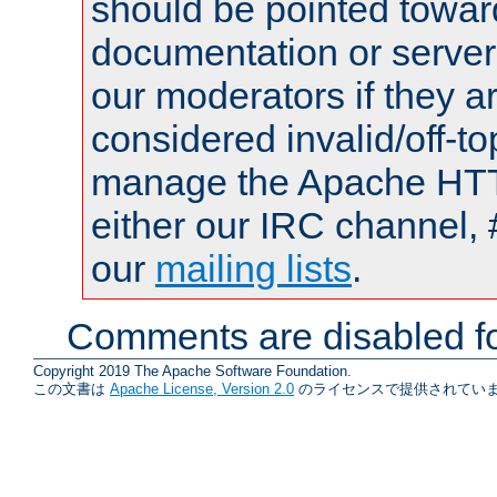
should be pointed towar
documentation or serve
our moderators if they a
considered invalid/off-t
manage the Apache HTTP
either our IRC channel, 
our
mailing lists
.
Comments are disabled fo
Copyright 2019 The Apache Software Foundation.
この文書は
Apache License, Version 2.0
のライセンスで提供されていま