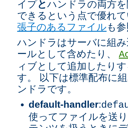
イプ
と
ハンドラの両方を
できるという点で優れてい
張子のあるファイル
も参
ハンドラはサーバに組み
ールとして含めたり、
A
ィブとして追加したりす
す。 以下は標準配布に
ンドラです。
default-handler
:
defa
使ってファイルを送り
テンツを扱うときに