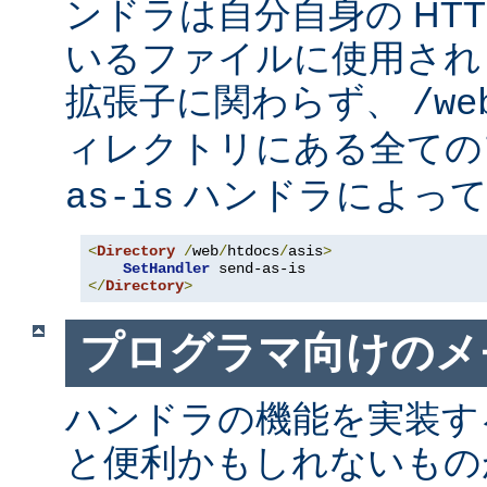
ンドラは自分自身の HT
いるファイルに使用され
拡張子に関わらず、
/we
ィレクトリにある全て
ハンドラによって
as-is
<
Directory
/
web
/
htdocs
/
asis
>
SetHandler
</
Directory
>
プログラマ向けのメ
ハンドラの機能を実装す
と便利かもしれないも