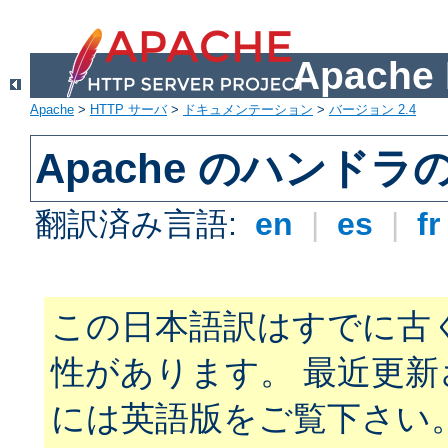
Apach
Apache
>
HTTP サーバ
>
ドキュメンテーション
>
バージョン 2.4
Apache のハンドラ
翻訳済み言語:
en
|
es
|
f
この日本語訳はすでに古
性があります。 最近更
には英語版をご覧下さい