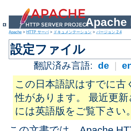
Apach
Apache
>
HTTP サーバ
>
ドキュメンテーション
>
バージョン 2.4
設定ファイル
翻訳済み言語:
de
|
e
この日本語訳はすでに古
性があります。 最近更
には英語版をご覧下さい
この文書では、Apache H