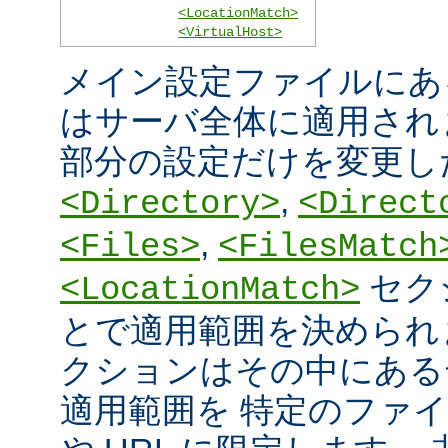
<LocationMatch>
<VirtualHost>
メイン設定ファイルにあ
はサーバ全体に適用され
部分の設定だけを変更し
,
<Directory>
<Direct
,
<Files>
<FilesMatch
セク
<LocationMatch>
とで適用範囲を決められ
クションはその中にある
適用範囲を 特定のファ