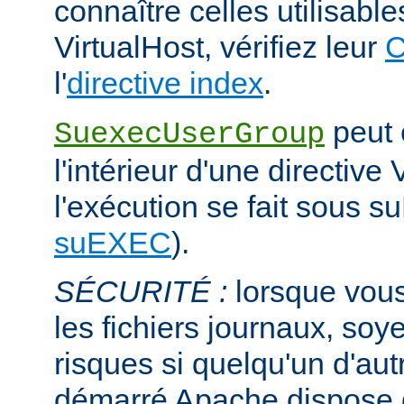
connaître celles utilisabl
VirtualHost, vérifiez leur
C
l'
directive index
.
peut ê
SuexecUserGroup
l'intérieur d'une directive 
l'exécution se fait sous s
suEXEC
).
SÉCURITÉ :
lorsque vous
les fichiers journaux, soye
risques si quelqu'un d'aut
démarré Apache dispose de