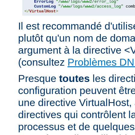
ErrorLog
"/www/logs/www2/error_log"
CustomLog
"/www/logs/www2/access_log"
</
VirtualHost
>
Il est recommandé d'utili
plutôt qu'un nom de dom
argument à la directive <
(consultez
Problèmes DN
Presque
toutes
les direct
configuration peuvent êt
une directive VirtualHost,
directives qui contrôlent l
processus et de quelques