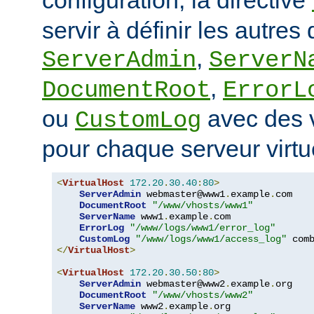
servir à définir les autres 
,
ServerAdmin
ServerN
,
DocumentRoot
ErrorL
ou
avec des v
CustomLog
pour chaque serveur virtu
<
VirtualHost
172.20
.
30.40
:
80
>
ServerAdmin
 webmaster@www1
.
example
.
com

DocumentRoot
"/www/vhosts/www1"
ServerName
 www1
.
example
.
com

ErrorLog
"/www/logs/www1/error_log"
CustomLog
"/www/logs/www1/access_log"
</
VirtualHost
>
<
VirtualHost
172.20
.
30.50
:
80
>
ServerAdmin
 webmaster@www2
.
example
.
org

DocumentRoot
"/www/vhosts/www2"
ServerName
 www2
.
example
.
org
