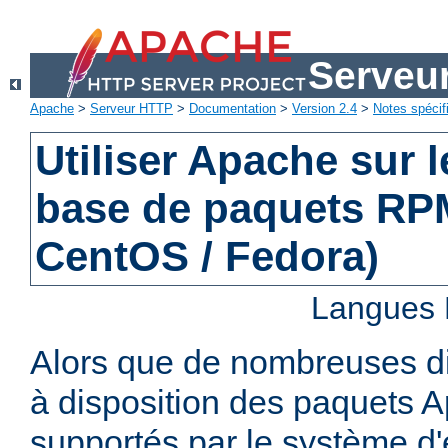
Serveu
Apache
>
Serveur HTTP
>
Documentation
>
Version 2.4
>
Notes spécif
Utiliser Apache sur 
base de paquets RPM
CentOS / Fedora)
Langues 
Alors que de nombreuses di
à disposition des paquets 
supportés par le système d'