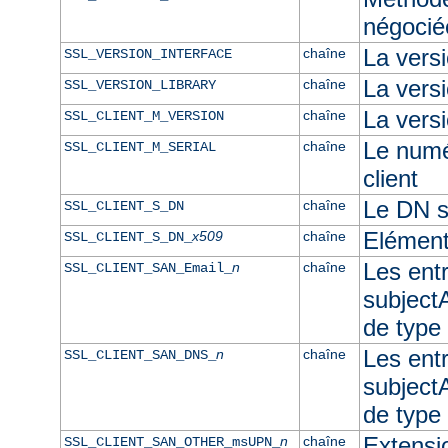
négocié
La vers
chaîne
SSL_VERSION_INTERFACE
La ver
chaîne
SSL_VERSION_LIBRARY
La versi
chaîne
SSL_CLIENT_M_VERSION
Le numér
chaîne
SSL_CLIENT_M_SERIAL
client
Le DN su
chaîne
SSL_CLIENT_S_DN
Elément
x509
chaîne
SSL_CLIENT_S_DN_
Les ent
n
chaîne
SSL_CLIENT_SAN_Email_
subjectA
de type
Les ent
n
chaîne
SSL_CLIENT_SAN_DNS_
subjectA
de typ
Extensi
n
chaîne
SSL_CLIENT_SAN_OTHER_msUPN_