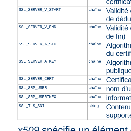
certific
Validité
chaîne
SSL_SERVER_V_START
de dédu
Validité
chaîne
SSL_SERVER_V_END
de fin)
Algorith
chaîne
SSL_SERVER_A_SIG
du certi
Algorith
chaîne
SSL_SERVER_A_KEY
publique
Certifi
chaîne
SSL_SERVER_CERT
nom d'u
chaîne
SSL_SRP_USER
informat
chaîne
SSL_SRP_USERINFO
Contenu
string
SSL_TLS_SNI
supporté
x509
spécifie un élément