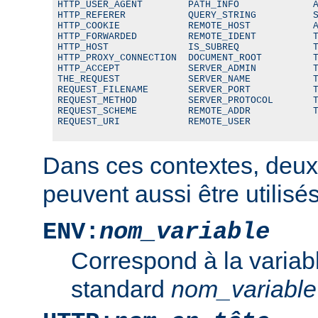
HTTP_USER_AGENT        PATH_INFO             A
HTTP_REFERER           QUERY_STRING          S
HTTP_COOKIE            REMOTE_HOST           A
HTTP_FORWARDED         REMOTE_IDENT          T
HTTP_HOST              IS_SUBREQ             T
HTTP_PROXY_CONNECTION  DOCUMENT_ROOT         T
HTTP_ACCEPT            SERVER_ADMIN          T
THE_REQUEST            SERVER_NAME           T
REQUEST_FILENAME       SERVER_PORT           T
REQUEST_METHOD         SERVER_PROTOCOL       T
REQUEST_SCHEME         REMOTE_ADDR           T
REQUEST_URI            REMOTE_USER
Dans ces contextes, deux
peuvent aussi être utilisés
ENV:
nom_variable
Correspond à la variab
standard
nom_variable