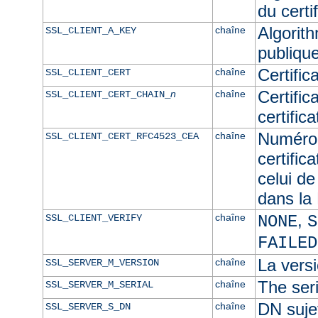
du certif
Algorith
chaîne
SSL_CLIENT_A_KEY
publique
Certific
chaîne
SSL_CLIENT_CERT
Certific
n
chaîne
SSL_CLIENT_CERT_CHAIN_
certific
Numéro 
chaîne
SSL_CLIENT_CERT_RFC4523_CEA
certific
celui de
dans l
,
chaîne
SSL_CLIENT_VERIFY
NONE
S
FAILED
La versi
chaîne
SSL_SERVER_M_VERSION
The seri
chaîne
SSL_SERVER_M_SERIAL
DN sujet
chaîne
SSL_SERVER_S_DN