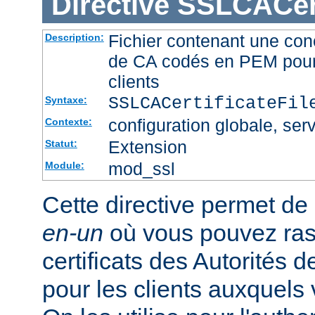
Directive
SSLCACert
Fichier contenant une conc
Description:
de CA codés en PEM pour l
clients
SSLCACertificateFi
Syntaxe:
configuration globale, serv
Contexte:
Extension
Statut:
mod_ssl
Module:
Cette directive permet de d
en-un
où vous pouvez ras
certificats des Autorités d
pour les clients auxquels 