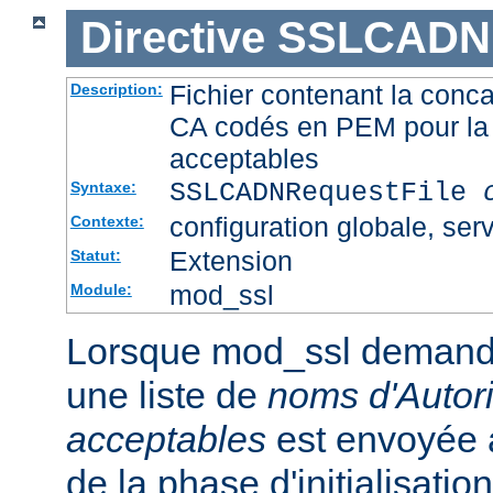
Directive
SSLCADNR
Fichier contenant la conca
Description:
CA codés en PEM pour la 
acceptables
SSLCADNRequestFile
Syntaxe:
configuration globale, serv
Contexte:
Extension
Statut:
mod_ssl
Module:
Lorsque mod_ssl demande u
une liste de
noms d'Autori
acceptables
est envoyée a
de la phase d'initialisati