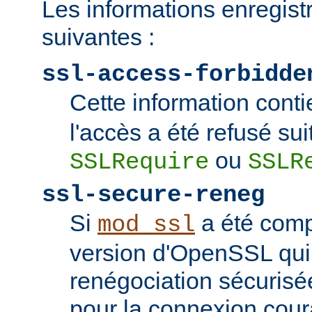
Les informations enregist
suivantes :
ssl-access-forbidde
Cette information conti
l'accès a été refusé sui
ou
SSLRequire
SSLR
ssl-secure-reneg
Si
a été comp
mod_ssl
version d'OpenSSL qui
renégociation sécurisée
pour la connexion couran