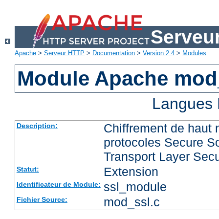
Serveu
Apache
>
Serveur HTTP
>
Documentation
>
Version 2.4
>
Modules
Module Apache mod
Langues 
Chiffrement de haut 
Description:
protocoles Secure So
Transport Layer Secu
Extension
Statut:
ssl_module
Identificateur de Module:
mod_ssl.c
Fichier Source: