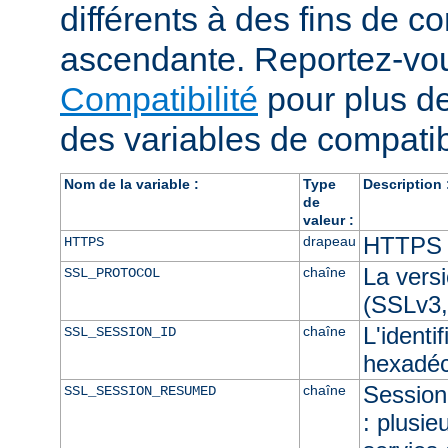
différents à des fins de co
ascendante. Reportez-vou
Compatibilité
pour plus de
des variables de compatibi
Nom de la variable :
Type
Description 
de
valeur :
HTTPS e
drapeau
HTTPS
La vers
chaîne
SSL_PROTOCOL
(SSLv3,
L'identi
chaîne
SSL_SESSION_ID
hexadéc
Session 
chaîne
SSL_SESSION_RESUMED
: plusie