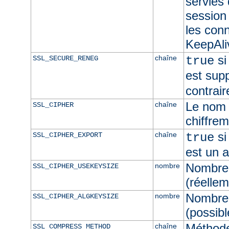
servies
session 
les con
KeepAliv
si
chaîne
SSL_SECURE_RENEG
true
est sup
contrair
Le nom 
chaîne
SSL_CIPHER
chiffre
si
chaîne
SSL_CIPHER_EXPORT
true
est un 
Nombre 
nombre
SSL_CIPHER_USEKEYSIZE
(réellem
Nombre 
nombre
SSL_CIPHER_ALGKEYSIZE
(possibl
Méthod
chaîne
SSL_COMPRESS_METHOD