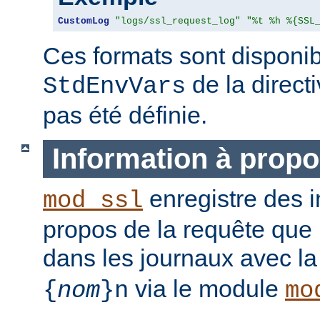
CustomLog
"logs/ssl_request_log"
"%t %h %{SSL
Ces formats sont disponib
de la direct
StdEnvVars
pas été définie.
Information à propo
enregistre des i
mod_ssl
propos de la requête que l
dans les journaux avec l
via le module
{
nom
}n
mo