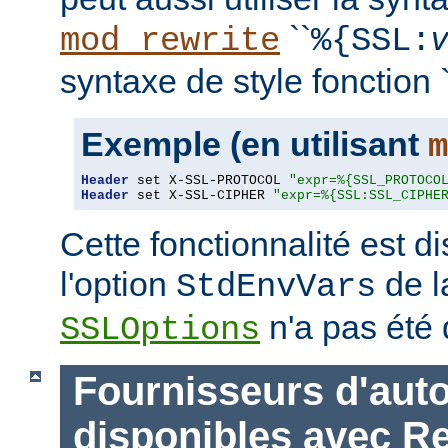
``
mod_rewrite
%{SSL:
syntaxe de style fonction `
Exemple (en utilisant
m
Header
 set X-SSL-PROTOCOL 
"expr=%{SSL_PROTOCO
Header
 set X-SSL-CIPHER 
"expr=%{SSL:SSL_CIPHE
Cette fonctionnalité est 
l'option
de l
StdEnvVars
n'a pas été 
SSLOptions
Fournisseurs d'auto
disponibles avec R