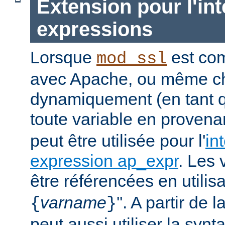
Extension pour l'int
expressions
Lorsque
est com
mod_ssl
avec Apache, ou même c
dynamiquement (en tant 
toute
variable
en provena
peut être utilisée pour l'
in
expression ap_expr
. Les 
être référencées en utilisa
varname
''. A partir de 
{
}
peut aussi utiliser la synt