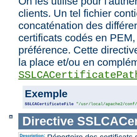
On les utilise pour l'authe
clients. Un tel fichier cont
concaténation des différen
certificats codés en PEM,
préférence. Cette directive
la place et/ou en complém
SSLCACertificatePat
Exemple
SSLCACertificateFile
"/usr/local/apache2/conf
Directive
SSLCACert
Répertoire des certificat
Description: