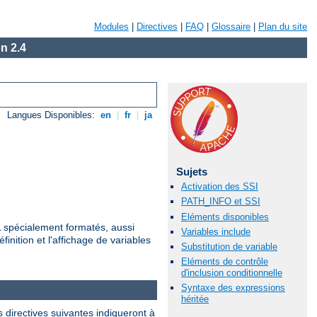
Modules
|
Directives
|
FAQ
|
Glossaire
|
Plan du site
n 2.4
Langues Disponibles:
en
|
fr
|
ja
Sujets
Activation des SSI
PATH_INFO et SSI
Eléments disponibles
ML spécialement formatés, aussi
Variables include
finition et l'affichage de variables
Substitution de variable
Eléments de contrôle
d'inclusion conditionnelle
Syntaxe des expressions
héritée
 directives suivantes indiqueront à