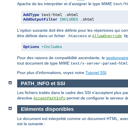
Apache de les interpréter et d'assigner le type MIME
text/h
AddType
 text
/
html 
.
AddOutputFilter
INCLUDES
.
shtml
L'option suivante doit être définie pour les répertoires qui c
être définie dans un fichier
si
.htaccess
AllowOverride
Op
Options
+Includes
Pour des raisons de compatibilité ascendante, le
gestionnair
tout document de type MIME
text/x-server-parsed-html
Pour plus d'informations, voyez notre
Tutoriel SSI
.
PATH_INFO et SSI
Les fichiers traités dans le cadre des SSI n'acceptent plus p
directive
permet de configurer le serveur de
AcceptPathInfo
Eléments disponibles
Le document est interprété comme un document HTML, ave
est la suivante :