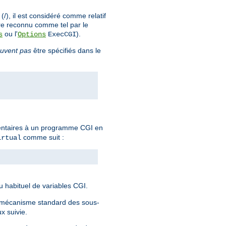
), il est considéré comme relatif
re reconnu comme tel par le
ou l'
).
s
Options
ExecCGI
uvent pas
être spécifiés dans le
mentaires à un programme CGI en
comme suit :
irtual
eu habituel de variables CGI.
e mécanisme standard des sous-
x suivie.