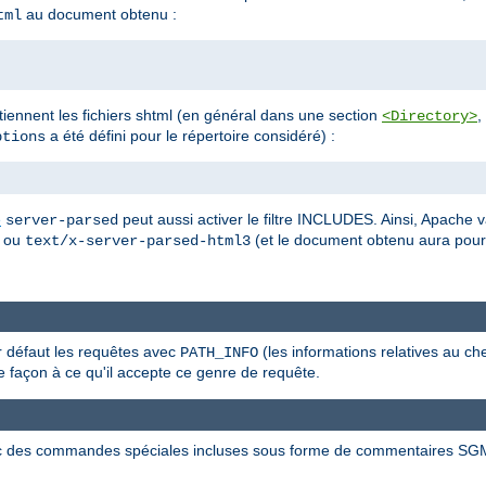
au document obtenu :
tml
ontiennent les fichiers shtml (en général dans une section
,
<Directory>
a été défini pour le répertoire considéré) :
tions
e
peut aussi activer le filtre INCLUDES. Ainsi, Apache v
server-parsed
ou
(et le document obtenu aura pou
text/x-server-parsed-html3
ar défaut les requêtes avec
(les informations relatives au ch
PATH_INFO
 façon à ce qu'il accepte ce genre de requête.
c des commandes spéciales incluses sous forme de commentaires SG