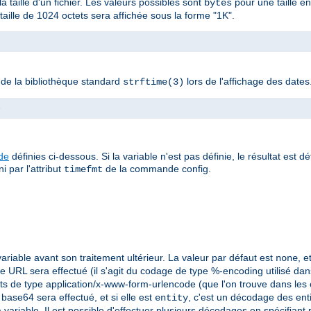
la taille d'un fichier. Les valeurs possibles sont
pour une taille e
bytes
ille de 1024 octets sera affichée sous la forme "1K".
n de la bibliothèque standard
lors de l'affichage des dates
strftime(3)
>
ude
définies ci-dessous. Si la variable n'est pas définie, le résultat est d
i par l'attribut
de la commande config.
timefmt
ariable avant son traitement ultérieur. La valeur par défaut est
, 
none
 URL sera effectué (il s'agit du codage de type %-encoding utilisé dans 
ts de type application/x-www-form-urlencode (que l'on trouve dans les
base64 sera effectué, et si elle est
, c'est un décodage des ent
entity
 variable. Il est possible d'effectuer plusieurs décodages en spécifiant