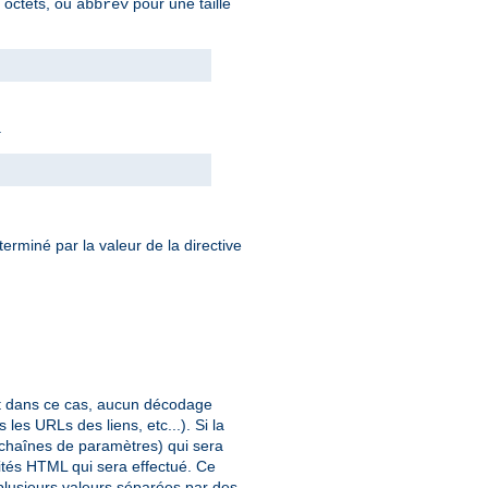
n octets, ou
pour une taille
abbrev
.
éterminé par la valeur de la directive
et dans ce cas, aucun décodage
les URLs des liens, etc...). Si la
 chaînes de paramètres) qui sera
ités HTML qui sera effectué. Ce
 plusieurs valeurs séparées par des