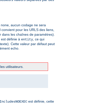
à
, aucun codage ne sera
none
 convient pour les URLS des liens,
er dans les chaînes de paramètres).
t est définie à
, ce qui
entity
xte). Cette valeur par défaut peut
élément echo.
es utilisateurs.
est définie, cette
IncludesNOEXEC