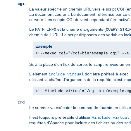
cgi
La valeur spécifie un chemin URL vers le script CGI (e
au document courant. Le document référencé par ce che
serveur. Les scripts CGI doivent cependant être activés d
Le
et la chaîne d'arguments (
PATH_INFO
QUERY_STRI
chemin de l'URL. Le script disposera des variables in
Exemple
<!--#exec cgi="/cgi-bin/exemple.cgi" -->
Si, à la place d'un flux de sortie, le script renvoie un e
L'élément
doit être préféré à
include virtual
exec 
utilisant la chaîne d'arguments de la requête, c'est im
<!--#include virtual="/cgi-bin/exemple.c
cmd
Le serveur va exécuter la commande fournie en utilisa
Il est toujours préférable d'utiliser
#include virtual
requêtes d'Apache pour inclure des fichiers ou des scrip