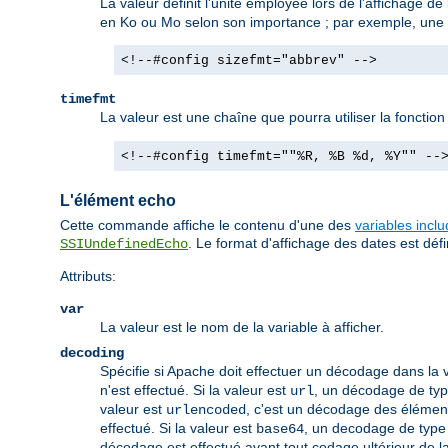
La valeur définit l'unité employée lors de l'affichage de 
en Ko ou Mo selon son importance ; par exemple, une ta
<!--#config sizefmt="abbrev" -->
timefmt
La valeur est une chaîne que pourra utiliser la fonctio
<!--#config timefmt=""%R, %B %d, %Y"" --
L'élément echo
Cette commande affiche le contenu d'une des
variables incl
. Le format d'affichage des dates est défin
SSIUndefinedEcho
Attributs:
var
La valeur est le nom de la variable à afficher.
decoding
Spécifie si Apache doit effectuer un décodage dans la v
n'est effectué. Si la valeur est
, un décodage de type
url
valeur est
, c'est un décodage des élémen
urlencoded
effectué. Si la valeur est
, un decodage de type 
base64
décodage est effectué avant tout codage ultérieur de la