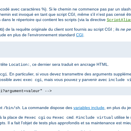
ncodé avec caractères %). Si le chemin ne commence pas par un slash (/
min est invoqué en tant que script CGI, même s'il n'est pas censé êt
ans le répertoire qui contient les scripts (via la directive
ScriptAlia
) de la requête originale du client sont fournis au script CGI ; ils
ne pe
NG
clude en plus de l'environnement standard
CGI
.
n-tête
, ce dernier sera traduit en ancrage HTML.
Location:
. En particulier, si vous devez transmettre des arguments supplé
cgi
possible avec
, mais vous pouvez y parvenir avec
exec cgi
include v
gi?argument=valeur" -->
nt
. La commande dispose des
variables include
, en plus du j
/bin/sh
à la place de
ou
.
utilise l
#exec cgi
#exec cmd
#include virtual
ts. Il a fait l'objet de tests plus approfondis et sa maintenance est mieu