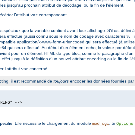
les jusqu'au prochain attribut de décodage, ou la fin de l'élément.
récéder
l'attribut
correspondant.
var
spéciaux que la variable contient avant leur affichage. S'il est défini 
ra effectué (aussi connu sous le nom de codage avec caractères % , il
mpatible application/x-www-form-urlencoded qui sera effectué (à utilis
e64 qui sera effectué. Au début d'un élément
, la valeur par défau
echo
vient pour un élément HTML de type bloc, comme le paragraphe d'un te
a effet jusqu'à la définition d'un nouvel attribut
ou la fin de l'
encoding
r l'attribut
concerné.
var
ripting, il est recommandé de
toujours
encoder les données fournies par l
TRING" -->
pécifié. Elle nécessite le chargement du module
. Si
mod_cgi
Options