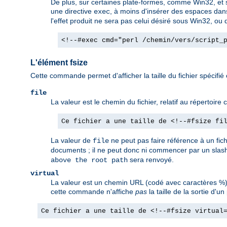
De plus, sur certaines plate-formes, comme Win32, et so
une directive
, à moins d'insérer des espaces dan
exec
l'effet produit ne sera pas celui désiré sous Win32, ou d
<!--#exec cmd="perl /chemin/vers/script_
L'élément fsize
Cette commande permet d'afficher la taille du fichier spécifié
file
La valeur est le chemin du fichier, relatif au répertoir
Ce fichier a une taille de <!--#fsize fi
La valeur de
ne peut pas faire référence à un fic
file
documents ; il ne peut donc ni commencer par un slash
sera renvoyé.
above the root path
virtual
La valeur est un chemin URL (codé avec caractères %).
cette commande n'affiche
pas
la taille de la sortie d
Ce fichier a une taille de <!--#fsize virtual