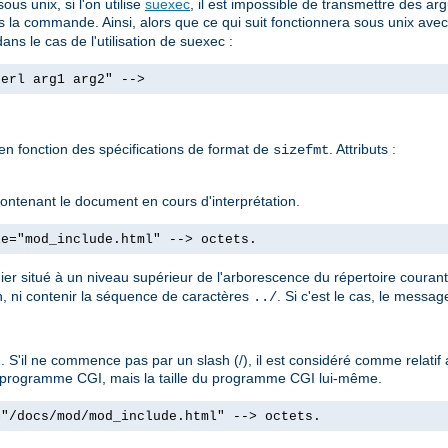
us unix, si l'on utilise
suexec
, il est impossible de transmettre des
s la commande. Ainsi, alors que ce qui suit fonctionnera sous unix ave
ans le cas de l'utilisation de suexec :
perl arg1 arg2" -->
 en fonction des spécifications de format de
. Attributs :
sizefmt
e contenant le document en cours d'interprétation.
le="mod_include.html" --> octets.
hier situé à un niveau supérieur de l'arborescence du répertoire couran
, ni contenir la séquence de caractères
. Si c'est le cas, le messa
../
 S'il ne commence pas par un slash (/), il est considéré comme relati
'un programme CGI, mais la taille du programme CGI lui-même.
="/docs/mod/mod_include.html" --> octets.