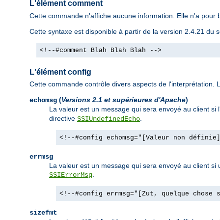
L'élément comment
Cette commande n'affiche aucune information. Elle n'a pour b
Cette syntaxe est disponible à partir de la version 2.4.21 d
<!--#comment Blah Blah Blah -->
L'élément config
Cette commande contrôle divers aspects de l'interprétation. Le
(
Versions 2.1 et supérieures d'Apache
)
echomsg
La valeur est un message qui sera envoyé au client si 
directive
.
SSIUndefinedEcho
<!--#config echomsg="[Valeur non définie
errmsg
La valeur est un message qui sera envoyé au client si un
.
SSIErrorMsg
<!--#config errmsg="[Zut, quelque chose 
sizefmt