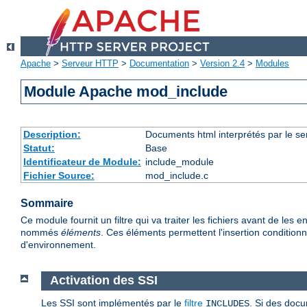
Apache
>
Serveur HTTP
>
Documentation
>
Version 2.4
>
Modules
Module Apache mod_include
Description:
Documents html interprétés par le se
Statut:
Base
Identificateur de Module:
include_module
Fichier Source:
mod_include.c
Sommaire
Ce module fournit un filtre qui va traiter les fichiers avant de l
nommés
éléments
. Ces éléments permettent l'insertion conditionne
d'environnement.
Activation des SSI
Les SSI sont implémentés par le
filtre
. Si des docu
INCLUDES