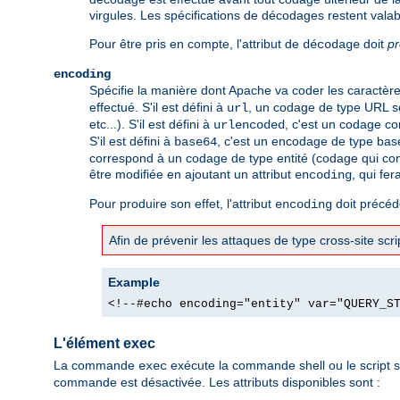
virgules. Les spécifications de décodages restent valab
Pour être pris en compte, l'attribut de
doit
p
décodage
encoding
Spécifie la manière dont Apache va coder les caractères 
effectué. S'il est défini à
, un codage de type URL se
url
etc...). S'il est défini à
, c'est un codage co
urlencoded
S'il est défini à
, c'est un encodage de type bas
base64
correspond à un codage de type entité (codage qui con
être modifiée en ajoutant un attribut
, qui fer
encoding
Pour produire son effet, l'attribut
doit précéde
encoding
Afin de prévenir les attaques de type cross-site sc
Example
<!--#echo encoding="entity" var="QUERY_S
L'élément exec
La commande
exécute la commande shell ou le script s
exec
commande est désactivée. Les attributs disponibles sont :