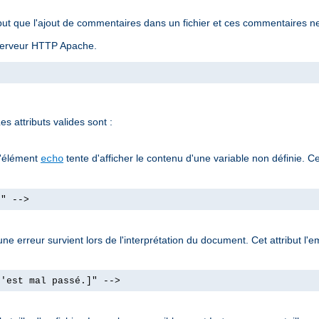
ut que l'ajout de commentaires dans un fichier et ces commentaires ne
u serveur HTTP Apache.
s attributs valides sont :
l'élément
tente d'afficher le contenu d'une variable non définie. Ce
echo
]" -->
e erreur survient lors de l'interprétation du document. Cet attribut l'e
s'est mal passé.]" -->