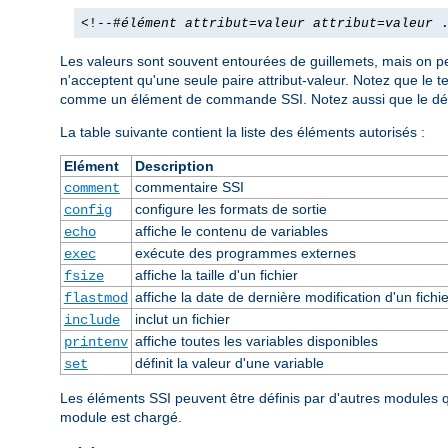
<!--#
élément
attribut
=
valeur
attribut
=
valeur
.
Les valeurs sont souvent entourées de guillemets, mais on pe
n'acceptent qu'une seule paire attribut-valeur. Notez que le 
comme un élément de commande SSI. Notez aussi que le dél
La table suivante contient la liste des éléments autorisés :
Elément
Description
commentaire SSI
comment
configure les formats de sortie
config
affiche le contenu de variables
echo
exécute des programmes externes
exec
affiche la taille d'un fichier
fsize
affiche la date de dernière modification d'un fichie
flastmod
inclut un fichier
include
affiche toutes les variables disponibles
printenv
définit la valeur d'une variable
set
Les éléments SSI peuvent être définis par d'autres modules
module est chargé.