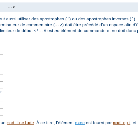
.. -->
ut aussi utiliser des apostrophes (
) ou des apostrophes inverses (
)
'
`
terminateur de commentaire (
) doit être précédé d'un espace afin d'ê
-->
imiteur de début
est
un
élément de commande et ne doit donc p
<!--#
r
 que
. À ce titre, l'élément
est fourni par
, et
mod_include
exec
mod_cgi