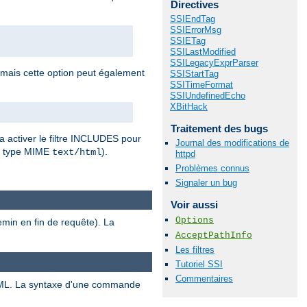
Directives
SSIEndTag
SSIErrorMsg
SSIETag
SSILastModified
SSILegacyExprParser
 mais cette option peut également
SSIStartTag
SSITimeFormat
SSIUndefinedEcho
XBitHack
Traitement des bugs
a activer le filtre INCLUDES pour
Journal des modifications de
r type MIME
).
text/html
httpd
Problèmes connus
Signaler un bug
Voir aussi
Options
emin en fin de requête). La
AcceptPathInfo
Les filtres
Tutoriel SSI
Commentaires
ML. La syntaxe d'une commande