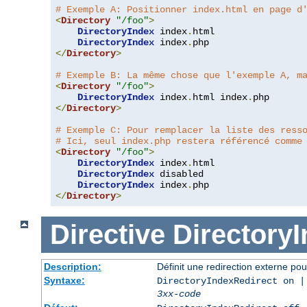
# Exemple A: Positionner index.html en page d
<
Directory
"/foo"
>
DirectoryIndex
 index
.
html

DirectoryIndex
 index
.
</
Directory
>
# Exemple B: La même chose que l'exemple A, m
<
Directory
"/foo"
>
DirectoryIndex
 index
.
html index
.
</
Directory
>
# Exemple C: Pour remplacer la liste des ress
# Ici, seul index.php restera référencé comme
<
Directory
"/foo"
>
DirectoryIndex
 index
.
html

DirectoryIndex
 disabled

DirectoryIndex
 index
.
</
Directory
>
Directive
Directory
Description:
Définit une redirection externe pou
Syntaxe:
DirectoryIndexRedirect on |
3xx-code