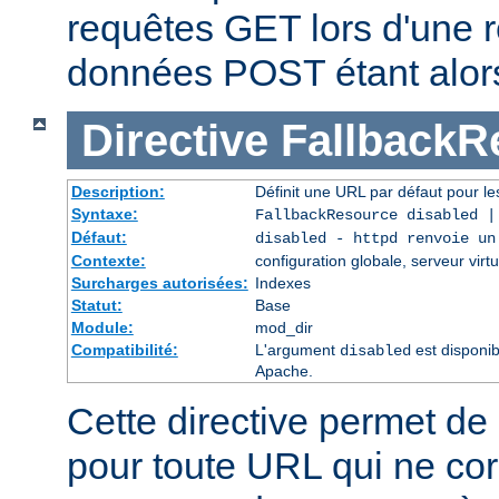
requêtes GET lors d'une re
données POST étant alor
Directive
FallbackR
Description:
Définit une URL par défaut pour les
Syntaxe:
FallbackResource disabled 
Défaut:
disabled - httpd renvoie un
Contexte:
configuration globale, serveur virtu
Surcharges autorisées:
Indexes
Statut:
Base
Module:
mod_dir
Compatibilité:
L'argument
est disponib
disabled
Apache.
Cette directive permet de 
pour toute URL qui ne co