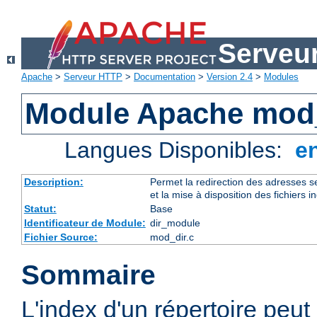
Serveu
Apache
>
Serveur HTTP
>
Documentation
>
Version 2.4
>
Modules
Module Apache mod
Langues Disponibles:
e
Description:
Permet la redirection des adresses se
et la mise à disposition des fichiers i
Statut:
Base
Identificateur de Module:
dir_module
Fichier Source:
mod_dir.c
Sommaire
L'index d'un répertoire peut