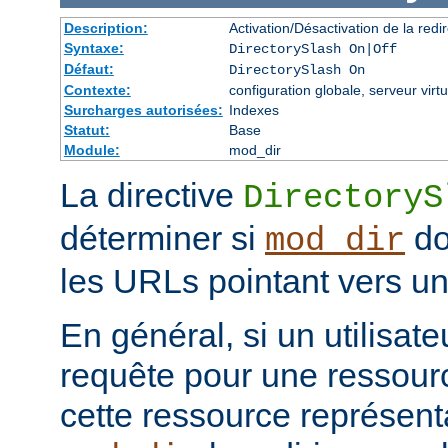
Description:
Activation/Désactivation de la redir
Syntaxe:
DirectorySlash On|Off
Défaut:
DirectorySlash On
Contexte:
configuration globale, serveur virtu
Surcharges autorisées:
Indexes
Statut:
Base
Module:
mod_dir
La directive
DirectoryS
déterminer si
do
mod_dir
les URLs pointant vers un 
En général, si un utilisat
requête pour une ressourc
cette ressource représenta