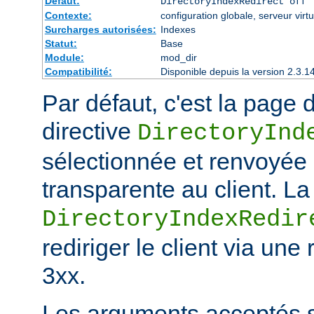
Défaut:
DirectoryIndexRedirect off
Contexte:
configuration globale, serveur virtu
Surcharges autorisées:
Indexes
Statut:
Base
Module:
mod_dir
Compatibilité:
Disponible depuis la version 2.3.1
Par défaut, c'est la page d
directive
DirectoryInd
sélectionnée et renvoyée
transparente au client. La
DirectoryIndexRedir
rediriger le client via une
3xx.
Les arguments acceptés s