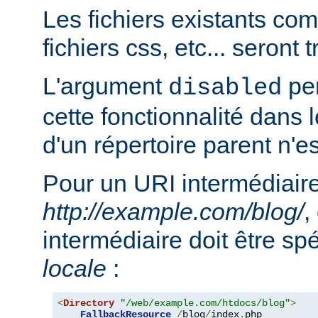
Les fichiers existants c
fichiers css, etc... seront
L'argument
per
disabled
cette fonctionnalité dans l
d'un répertoire parent n'e
Pour un URI intermédiaire
http://example.com/blog/
,
intermédiaire doit être sp
locale
:
<
Directory
"/web/example.com/htdocs/blog"
>
FallbackResource
/
blog
/
index
.