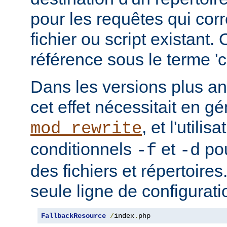
pour les requêtes qui cor
fichier ou script existant.
référence sous le terme 'co
Dans les versions plus an
cet effet nécessitait en gé
, et l'utilis
mod_rewrite
conditionnels
et
pou
-f
-d
des fichiers et répertoire
seule ligne de configurati
FallbackResource
/
index
.
php