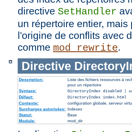
directive
ava
SetHandler
un répertoire entier, mais
l'origine de conflits avec
comme
.
mod_rewrite
Directive
Directory
Description:
Liste des fichiers ressources à re
pour un répertoire
Syntaxe:
DirectoryIndex disabled |
u
Défaut:
DirectoryIndex index.html
Contexte:
configuration globale, serveur virtu
Surcharges autorisées:
Indexes
Statut:
Base
Module:
mod_dir