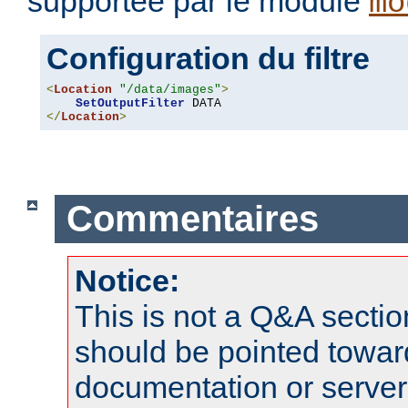
supportée par le module
mo
Configuration du filtre
<
Location
"/data/images"
>
SetOutputFilter
</
Location
>
Commentaires
Notice:
This is not a Q&A sect
should be pointed towar
documentation or serve