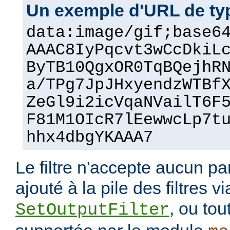
Un exemple d'URL de ty
data:image/gif;base6
AAAC8IyPqcvt3wCcDkiL
ByTB10QgxOR0TqBQejhR
a/TPg7JpJHxyendzWTBf
ZeGl9i2icVqaNVailT6F
F81M1OIcR7lEewwcLp7t
hhx4dbgYKAAA7
Le filtre n'accepte aucun pa
ajouté à la pile des filtres vi
, ou tou
SetOutputFilter