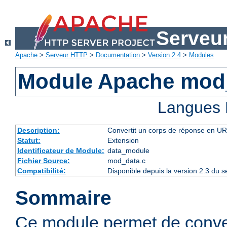
Serveu
Apache
>
Serveur HTTP
>
Documentation
>
Version 2.4
>
Modules
Module Apache mod
Langues 
Description:
Convertit un corps de réponse en 
Statut:
Extension
Identificateur de Module:
data_module
Fichier Source:
mod_data.c
Compatibilité:
Disponible depuis la version 2.3 du
Sommaire
Ce module permet de conve