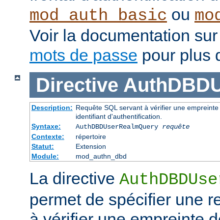
ou
mod_auth_basic
mo
Voir la documentation sur
mots de passe
pour plus d
Directive
AuthDBDU
Description:
Requête SQL servant à vérifier une empreinte 
identifiant d'authentification.
Syntaxe:
AuthDBDUserRealmQuery
requête
Contexte:
répertoire
Statut:
Extension
Module:
mod_authn_dbd
La directive
AuthDBDUse
permet de spécifier une 
à vérifier une empreinte 