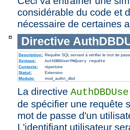
Ceci va entraîner une simp
considérable du code et d
nécessaire de certaines a
Directive
AuthDBD
Description:
Requête SQL servant à vérifier le mot de passe
Syntaxe:
AuthDBDUserPWQuery
requête
Contexte:
répertoire
Statut:
Extension
Module:
mod_authn_dbd
La directive
AuthDBDUse
de spécifier une requête se
mot de passe d'un utilisa
L'identifiant utilisateur 