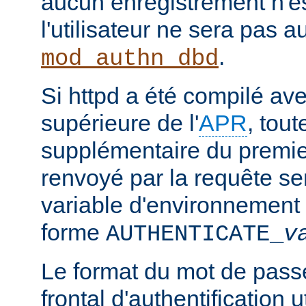
aucun enregistrement n'e
l'utilisateur ne sera pas a
.
mod_authn_dbd
Si httpd a été compilé ave
supérieure de l'
APR
, tou
supplémentaire du premie
renvoyé par la requête s
variable d'environnement 
forme
AUTHENTICATE_
v
Le format du mot de pass
frontal d'authentification 