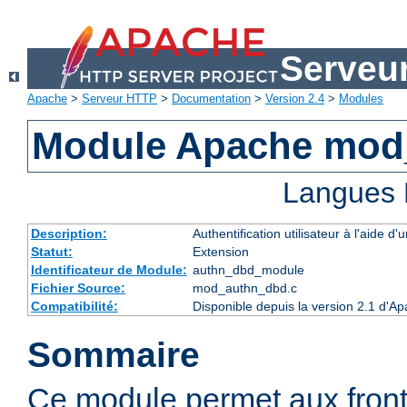
Serveu
Apache
>
Serveur HTTP
>
Documentation
>
Version 2.4
>
Modules
Module Apache mod
Langues 
Description:
Authentification utilisateur à l'aide
Statut:
Extension
Identificateur de Module:
authn_dbd_module
Fichier Source:
mod_authn_dbd.c
Compatibilité:
Disponible depuis la version 2.1 d'A
Sommaire
Ce module permet aux fron