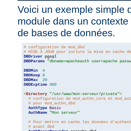
Voici un exemple simple d'
module dans un contexte d
de bases de données.
# configuration de mod_dbd
# MISE À JOUR pour inclure la mise en cache d
DBDriver
DBDParams
"dbname=apacheauth user=apache pass
DBDMin
4
DBDKeep
8
DBDMax
20
DBDExptime
300
<
Directory
"/usr/www/mon-serveur/private"
>
# configuration de mod_authn_core et mod_au
# pour mod_authn_dbd
AuthType
Basic
AuthName
"Mon serveur"
# Pour mettre en cache les données d'authen
# avant dbd