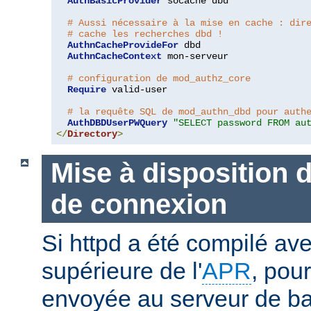
AuthBasicProvider
 socache dbd

# Aussi nécessaire à la mise en cache : dir
# cache les recherches dbd !
AuthnCacheProvideFor
 dbd

AuthnCacheContext
 mon-serveur

# configuration de mod_authz_core
Require
 valid-user

# la requête SQL de mod_authn_dbd pour auth
AuthDBDUserPWQuery
"SELECT password FROM au
</
Directory
>
Mise à disposition 
de connexion
Si httpd a été compilé ave
supérieure de l'
APR
, pou
envoyée au serveur de b