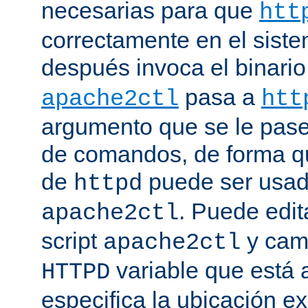
necesarias para que
htt
correctamente en el siste
después invoca el binari
pasa a
apache2ctl
htt
argumento que se le pase 
de comandos, de forma qu
de
puede ser usad
httpd
. Puede edit
apache2ctl
script
y camb
apache2ctl
variable que está a
HTTPD
especifica la ubicación e