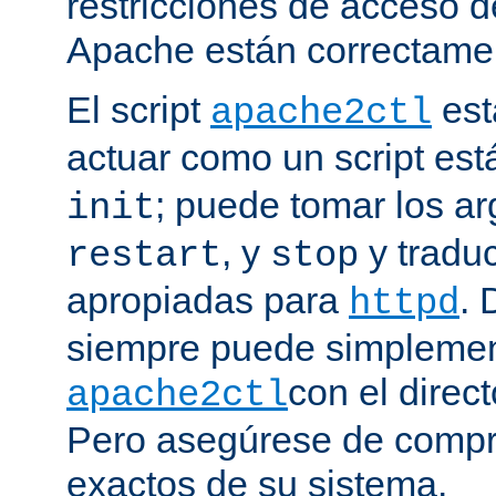
restricciones de acceso d
Apache están correctamen
El script
est
apache2ctl
actuar como un script est
; puede tomar los 
init
, y
y traduc
restart
stop
apropiadas para
. 
httpd
siempre puede simplemen
con el direct
apache2ctl
Pero asegúrese de compro
exactos de su sistema.