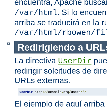
encuentra, Apache busc
. Si lo encue
/var/html
arriba se traducirá en la r
/var/html/rbowen/fi
Redirigiendo a URL
La directiva
pue
UserDir
redirigir solcitudes de dir
URLs externas.
UserDir
 http
://
example
.
org
/
users
/*/
El ejemplo de aquí arriba 