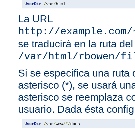
UserDir
/
var
/
html
La URL
http://example.com/
se traducirá en la ruta del
/var/html/rbowen/fi
Si se especifica una ruta
asterisco (*), se usará una
asterisco se reemplaza c
usuario. Dada ésta config
UserDir
/
var
/
www
/*/
docs