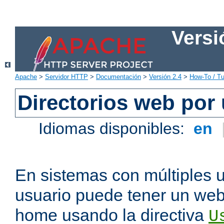
Versi
Apache
>
Servidor HTTP
>
Documentación
>
Versión 2.4
>
How-To / Tu
Directorios web por
Idiomas disponibles:
en
En sistemas con múltiples 
usuario puede tener un webs
home usando la directiva
U