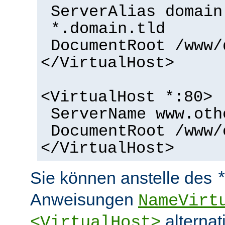
ServerAlias domain
*.domain.tld
DocumentRoot /www/
</VirtualHost>
<VirtualHost *:80>
ServerName www.oth
DocumentRoot /www/
</VirtualHost>
Sie können anstelle des
Anweisungen
NameVirt
alternat
<VirtualHost>