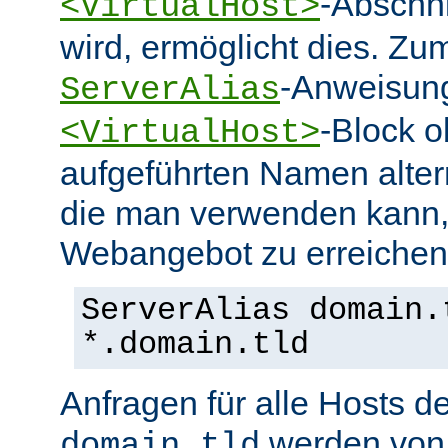
-Abschn
<VirtualHost>
wird, ermöglicht dies. Zum
-Anweisung
ServerAlias
-Block o
<VirtualHost>
aufgeführten Namen alter
die man verwenden kann,
Webangebot zu erreichen
ServerAlias domain.
*.domain.tld
Anfragen für alle Hosts 
werden von 
domain.tld