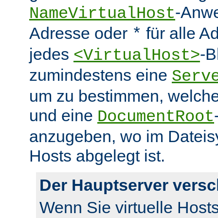
-Anwe
NameVirtualHost
Adresse oder
für alle A
*
jedes
-B
<VirtualHost>
zumindestens eine
Serv
um zu bestimmen, welcher
und eine
DocumentRoot
anzugeben, wo im Dateisy
Hosts abgelegt ist.
Der Hauptserver vers
Wenn Sie virtuelle Host