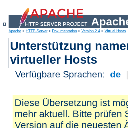
Apache
Apache
>
HTTP-Server
>
Dokumentation
>
Version 2.4
>
Virtual Hosts
Unterstützung name
virtueller Hosts
Verfügbare Sprachen:
de
Diese Übersetzung ist mög
mehr aktuell. Bitte prüfen 
Version auf die neuesten