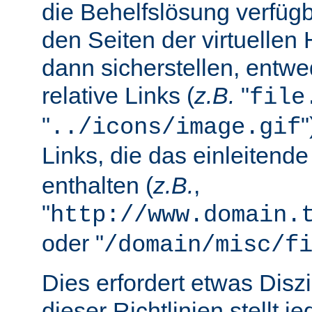
die Behelfslösung verfüg
den Seiten der virtuellen
dann sicherstellen, entwe
relative Links (
z.B.
"
file
"
../icons/image.gif
Links, die das einleitend
enthalten (
z.B.
,
"
http://www.domain.
oder "
/domain/misc/f
Dies erfordert etwas Diszi
dieser Richtlinien stellt j