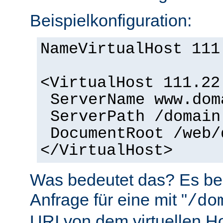
Beispielkonfiguration:
NameVirtualHost 111
<VirtualHost 111.22
ServerName www.dom
ServerPath /domain
DocumentRoot /web/
</VirtualHost>
Was bedeutet das? Es bed
Anfrage für eine mit "
/do
URI von dem virtuellen H