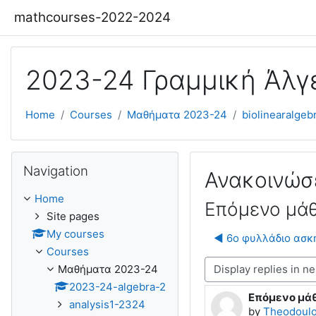
Skip to main content
mathcourses-2022-2024
2023-24 Γραμμική Άλγ
Home
Courses
Μαθήματα 2023-24
biolinearalgeb
Skip Navigation
Navigation
Ανακοινώσ
Home
Επόμενο μά
Site pages
My courses
◀︎ 6ο φυλλάδιο ασ
Courses
Display mode
Μαθήματα 2023-24
2023-24-algebra-2
Επόμενο μά
Number of rep
analysis1-2324
by
Theodoulo