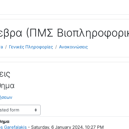
εβρα (ΠΜΣ Βιοπληροφορι
ra
Γενικές Πληροφορίες
Ανακοινώσεις
εις
θημα
κήσεων
θημα
lies: 0
s Garefalakis
-
Saturday, 6 January 2024, 10:27 PM