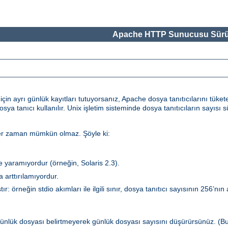
Apache HTTP Sunucusu Sürü
in ayrı günlük kayıtları tutuyorsanız, Apache dosya tanıtıcılarını tükete
dosya tanıcı kullanılır. Unix işletim sisteminde dosya tanıtıcıların sayıs
 her zaman mümkün olmaz. Şöyle ki:
şe yaramıyordur (örneğin, Solaris 2.3).
 arttırılamıyordur.
ır: örneğin stdio akımları ile ilgili sınır, dosya tanıtıcı sayısının 256’nın
ünlük dosyası belirtmeyerek günlük dosyası sayısını düşürürsünüz. (B