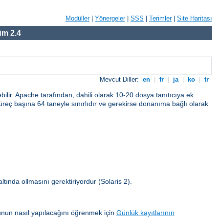
Modüller
|
Yönergeler
|
SSS
|
Terimler
|
Site Haritası
m 2.4
Mevcut Diller:
en
|
fr
|
ja
|
ko
|
tr
bilir. Apache tarafından, dahili olarak 10-20 dosya tanıtıcıya ek
ı süreç başına 64 taneyle sınırlıdır ve gerekirse donanıma bağlı olarak
 altında ollmasını gerektiriyordur (Solaris 2).
unun nasıl yapılacağını öğrenmek için
Günlük kayıtlarının