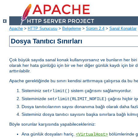
Apache
>
HTTP Sunucusu
>
Belgeleme
>
Sürüm 2.4
>
Sanal Konaklar
Dosya Tanıtıcı Sınırları
Çok büyük sayıda sanal konak kullanıyorsanız ve bunların her biri iç
olarak her hata günlüğü için bir ve her diğer günlük kaydı için bir 
arttırılabilir.
Apache gerektiğinde bu sınırı kendisi arttırmaya çalışırsa da bu
Sisteminiz
sistem çağrısını sağlamıyordur.
setrlimit()
Sisteminizde
çağrısı hiçbir i
setrlimit(RLIMIT_NOFILE)
Dosya tanıtıcılarının sayısı donanıma bağlı olarak daha fazla
Sisteminiz dosya tanıtıcı sayısını başka sınırlara bağlı kılmışt
Böyle sorunlar karşısında yapabilecekleriniz:
Ana günlük dosyaları hariç,
bölümlerinde g
<VirtualHost>