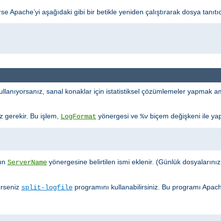
 Apache’yi aşağıdaki gibi bir betikle yeniden çalıştırarak dosya tanıtıcı s
llanıyorsanız, sanal konaklar için istatistiksel çözümlemeler yapmak ama
iz gerekir. Bu işlem,
yönergesi ve
biçem değişkeni ile yapı
LogFormat
%v
ğın
yönergesine belirtilen ismi eklenir. (Günlük dosyalarınızın k
ServerName
erseniz
programını kullanabilirsiniz. Bu programı Apac
split-logfile