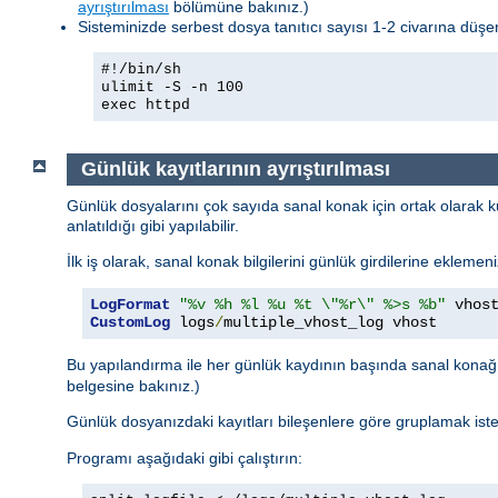
ayrıştırılması
bölümüne bakınız.)
Sisteminizde serbest dosya tanıtıcı sayısı 1-2 civarına düşerse
#!/bin/sh
ulimit -S -n 100
exec httpd
Günlük kayıtlarının ayrıştırılması
Günlük dosyalarını çok sayıda sanal konak için ortak olarak ku
anlatıldığı gibi yapılabilir.
İlk iş olarak, sanal konak bilgilerini günlük girdilerine eklemen
LogFormat
"%v %h %l %u %t \"%r\" %>s %b"
CustomLog
 logs
/
multiple_vhost_log vhost
Bu yapılandırma ile her günlük kaydının başında sanal kona
belgesine bakınız.)
Günlük dosyanızdaki kayıtları bileşenlere göre gruplamak ist
Programı aşağıdaki gibi çalıştırın: