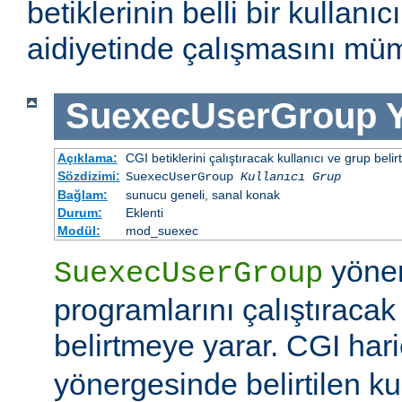
betiklerinin belli bir kullanı
aidiyetinde çalışmasını müm
SuexecUserGroup
Açıklama:
CGI betiklerini çalıştıracak kullanıcı ve grup belirtil
Sözdizimi:
SuexecUserGroup
Kullanıcı Grup
Bağlam:
sunucu geneli, sanal konak
Durum:
Eklenti
Modül:
mod_suexec
yöner
SuexecUserGroup
programlarını çalıştıracak
belirtmeye yarar. CGI hari
yönergesinde belirtilen ku