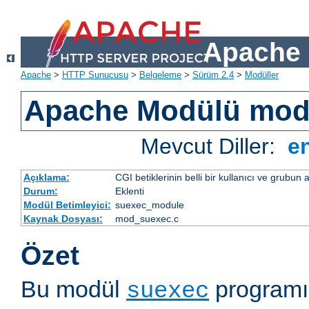
Apache 
Apache
>
HTTP Sunucusu
>
Belgeleme
>
Sürüm 2.4
>
Modüller
Apache Modülü mod
Mevcut Diller:
e
Açıklama:
CGI betiklerinin belli bir kullanıcı ve grubun
Durum:
Eklenti
Modül Betimleyici:
suexec_module
Kaynak Dosyası:
mod_suexec.c
Özet
Bu modül
programı 
suexec