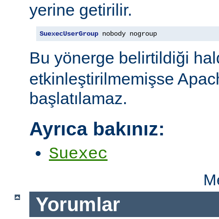
yerine getirilir.
SuexecUserGroup
 nobody nogroup
Bu yönerge belirtildiği ha
etkinleştirilmemişse Apac
başlatılamaz.
Ayrıca bakınız:
Suexec
Me
Yorumlar