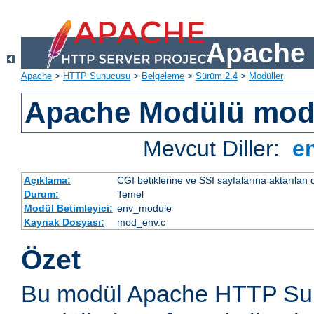
Apache 
Apache
>
HTTP Sunucusu
>
Belgeleme
>
Sürüm 2.4
>
Modüller
Apache Modülü mo
Mevcut Diller:
e
Açıklama:
CGI betiklerine ve SSI sayfalarına aktarılan 
Durum:
Temel
Modül Betimleyici:
env_module
Kaynak Dosyası:
mod_env.c
Özet
Bu modül Apache HTTP Sun