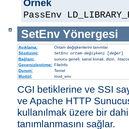
Örnek
PassEnv LD_LIBRARY_
SetEnv
Yönergesi
Açıklama:
Ortam değişkenlerini tanımlar.
Sözdizimi:
SetEnv
ortam-değişkeni
[
değer
]
Bağlam:
sunucu geneli, sanal konak, dizin, .htacc
Geçersizleştirme:
FileInfo
Durum:
Temel
Modül:
mod_env
CGI betiklerine ve SSI sa
ve Apache HTTP Sunucus
kullanılmak üzere bir dahi
tanımlanmasını sağlar.