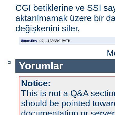
CGI betiklerine ve SSI say
aktarılmamak üzere bir da
değişkenini siler.
UnsetEnv
 LD_LIBRARY_PATH
Me
Yorumlar
Notice:
This is not a Q&A sect
should be pointed towar
documentation or serve