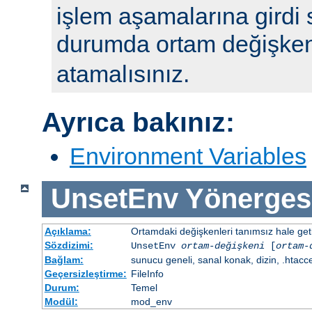
işlem aşamalarına girdi 
durumda ortam değişke
atamalısınız.
Ayrıca bakınız:
Environment Variables
UnsetEnv
Yönerges
Açıklama:
Ortamdaki değişkenleri tanımsız hale getir
Sözdizimi:
UnsetEnv
ortam-değişkeni
[
ortam-
Bağlam:
sunucu geneli, sanal konak, dizin, .htacc
Geçersizleştirme:
FileInfo
Durum:
Temel
Modül:
mod_env