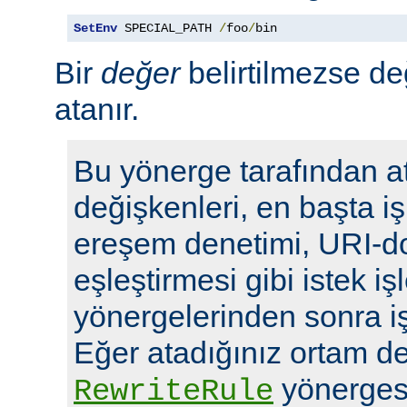
SetEnv
 SPECIAL_PATH 
/
foo
/
bin
Bir
değer
belirtilmezse de
atanır.
Bu yönerge tarafından a
değişkenleri, en başta i
ereşem denetimi, URI-d
eşleştirmesi gibi istek i
yönergelerinden sonra i
Eğer atadığınız ortam de
yönergesi
RewriteRule