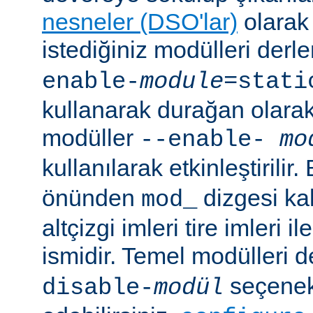
nesneler (DSO'lar)
olarak 
istediğiniz modülleri der
enable-
module
=stati
kullanarak durağan olarak 
modüller
--enable-
mo
kullanılarak etkinleştirilir
önünden
dizgesi kal
mod_
altçizgi imleri tire imleri i
ismidir. Temel modülleri 
seçenekl
disable-
modül