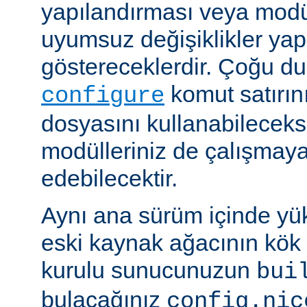
yapılandırması veya modü
uyumsuz değişiklikler y
göstereceklerdir. Çoğu d
komut satırın
configure
dosyasını kullanabileceks
modülleriniz de çalışma
edebilecektir.
Aynı ana sürüm içinde yü
eski kaynak ağacının kök 
kurulu sunucunuzun
bui
bulacağınız
config.nic