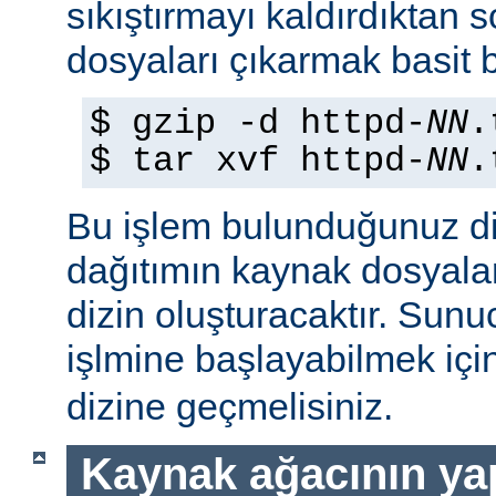
sıkıştırmayı kaldırdıktan 
dosyaları çıkarmak basit b
$ gzip -d httpd-
NN
.
$ tar xvf httpd-
NN
.
Bu işlem bulunduğunuz di
dağıtımın kaynak dosyaları
dizin oluşturacaktır. Sun
işlmine başlayabilmek iç
dizine geçmelisiniz.
Kaynak ağacının yap