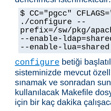
$ CC="pgcc" CFLAGS=
./configure --
prefix=/sw/pkg/apac
--enable-ldap=share
--enable-lua=shared
betiği başlatı
configure
sisteminizde mevcut özellik
sınamak ve sonradan sun
kullanılacak Makefile dos
için bir kaç dakika çalışaca