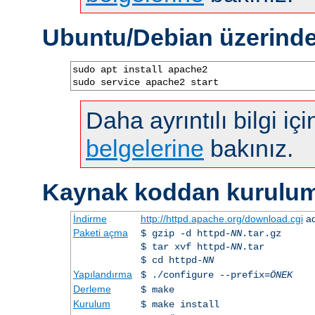
Ubuntu/Debian üzerind
sudo apt install apache2

sudo service apache2 start
Daha ayrıntılı bilgi iç
belgelerine
bakınız.
Kaynak koddan kurulu
İndirme
http://httpd.apache.org/download.cgi
ad
Paketi açma
$ gzip -d httpd-
NN
.tar.gz
$ tar xvf httpd-
NN
.tar
$ cd httpd-
NN
Yapılandırma
$ ./configure --prefix=
ÖNEK
Derleme
$ make
Kurulum
$ make install