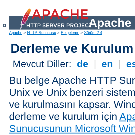
Apache 
Apache
>
HTTP Sunucusu
>
Belgeleme
>
Sürüm 2.4
Derleme ve Kurulum
Mevcut Diller:
de
|
en
|
e
Bu belge Apache HTTP Su
Unix ve Unix benzeri siste
ve kurulmasını kapsar. Win
derleme ve kurulum için
Ap
Sunucusunun Microsoft Win