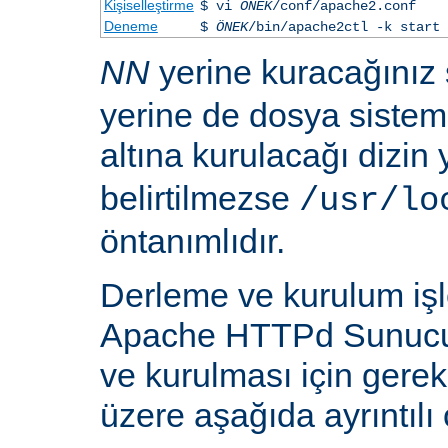
Kişiselleştirme
$ vi
ÖNEK
/conf/apache2.conf
Deneme
$
ÖNEK
/bin/apache2ctl -k start
NN
yerine kuracağınız
yerine de dosya siste
altına kurulacağı dizin
belirtilmezse
/usr/lo
öntanımlıdır.
Derleme ve kurulum iş
Apache HTTPd Sunucu
ve kurulması için gere
üzere aşağıda ayrıntılı 