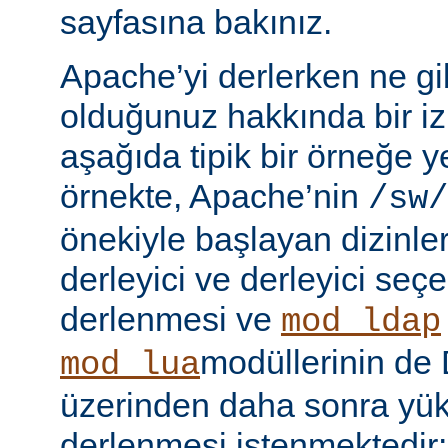
sayfasına bakınız.
Apache’yi derlerken ne gib
olduğunuz hakkında bir iz
aşağıda tipik bir örneğe ye
örnekte, Apache’nin
/sw/
önekiyle başlayan dizinler
derleyici ve derleyici seç
derlenmesi ve
mod_ldap
modüllerinin d
mod_lua
üzerinden daha sonra yü
derlenmesi istenmektedir: