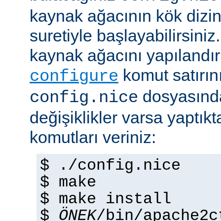
kaynak ağacının kök dizi
suretiyle başlayabilirsini
kaynak ağacını yapılandır
komut satırını 
configure
dosyasında
config.nice
değişiklikler varsa yaptık
komutları veriniz:
$ ./config.nice
$ make
$ make install
$
ÖNEK
/bin/apache2c