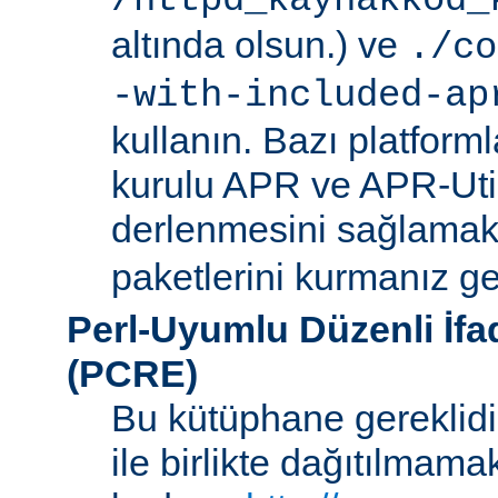
/httpd_kaynakkod_
altında olsun.) ve
./co
-with-included-ap
kullanın. Bazı platforml
kurulu APR ve APR-Uti
derlenmesini sağlamak i
paketlerini kurmanız ger
Perl-Uyumlu Düzenli İf
(PCRE)
Bu kütüphane gereklidir
ile birlikte dağıtılmam