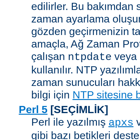
edilirler. Bu bakımdan 
zaman ayarlama oluşum
gözden geçirmenizin ta
amaçla, Ağ Zaman Pro
çalışan
veya
ntpdate
kullanılır. NTP yazılıml
zaman sunucuları hakkı
bilgi için
NTP sitesine 
Perl 5
[SEÇİMLİK]
Perl ile yazılmış
apxs
gibi bazı betikleri dest