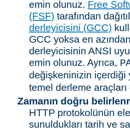
emin olunuz.
Free Sof
(FSF)
tarafından dağıt
derleyicisini (GCC)
kull
GCC yoksa en azından 
derleyicisinin ANSI u
emin olunuz. Ayrıca,
P
değişkeninizin içerdiği
temel derleme araçları 
Zamanın doğru belirlen
HTTP protokolünün ele
sunuldukları tarih ve s