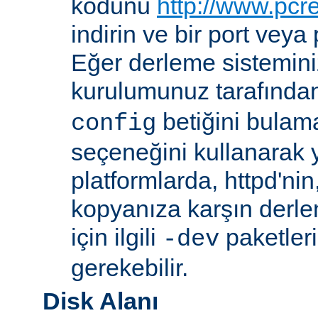
kodunu
http://www.pcr
indirin ve bir port veya
Eğer derleme sistemi
kurulumunuz tarafında
betiğini bula
config
seçeneğini kullanarak ye
platformlarda, httpd'ni
kopyanıza karşın derl
için ilgili
paketler
-dev
gerekebilir.
Disk Alanı