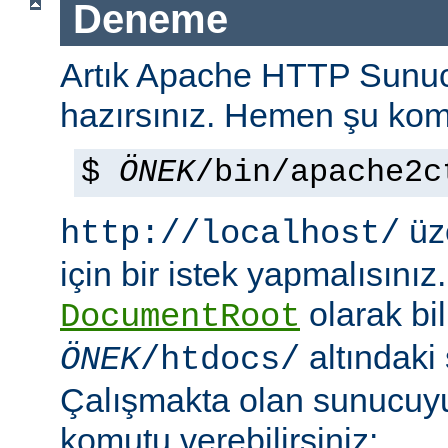
Deneme
Artık Apache HTTP Sun
hazırsınız. Hemen şu kom
$
ÖNEK
/bin/apache2c
üze
http://localhost/
için bir istek yapmalısınız
olarak bi
DocumentRoot
altındaki
ÖNEK
/htdocs/
Çalışmakta olan sunucu
komutu verebilirsiniz: