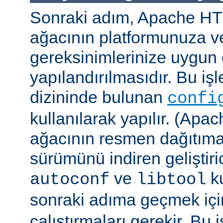
Sonraki adım, Apache H
ağacının platformunuza ve
gereksinimlerinize uygun 
yapılandırılmasıdır. Bu iş
dizininde bulunan
confi
kullanılarak yapılır. (A
ağacının resmen dağıtıma
sürümünü indiren geliştiri
ve
ku
autoconf
libtool
sonraki adıma geçmek iç
çalıştırmaları gerekir. Bu 