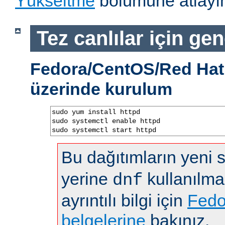
Yükseltme
bölümüne atlayın
Tez canlılar için gen
Fedora/CentOS/Red Hat 
üzerinde kurulum
sudo yum install httpd

sudo systemctl enable httpd

sudo systemctl start httpd
Bu dağıtımların yeni
yerine
kullanılma
dnf
ayrıntılı bilgi için
Fedo
belgelerine
bakınız.