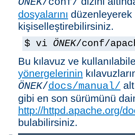
dizini altın
ÖNEK
/conf/
dosyalarını
düzenleyerek
kişiselleştirebilirsiniz.
$ vi
ÖNEK
/conf/apac
Bu kılavuz ve kullanılabi
yönergelerinin
kılavuzları
alt
ÖNEK
/
docs/manual/
gibi en son sürümünü da
http://httpd.apache.org/do
bulabilirsiniz.