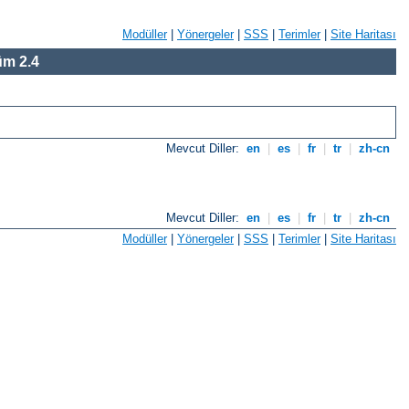
Modüller
|
Yönergeler
|
SSS
|
Terimler
|
Site Haritası
m 2.4
Mevcut Diller:
en
|
es
|
fr
|
tr
|
zh-cn
Mevcut Diller:
en
|
es
|
fr
|
tr
|
zh-cn
Modüller
|
Yönergeler
|
SSS
|
Terimler
|
Site Haritası