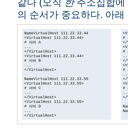
같다 (오직
한
주소집합에
의 순서가 중요하다. 아래 
NameVirtualHost 111.22.33.44
<V
<VirtualHost 111.22.33.44>
#
# 서버 A
</
...
<V
</VirtualHost>
#
<VirtualHost 111.22.33.44>
..
# 서버 B
</
...
<V
</VirtualHost>
#
..
NameVirtualHost 111.22.33.55
</
<VirtualHost 111.22.33.55>
<V
# 서버 C
#
...
..
</VirtualHost>
</
<VirtualHost 111.22.33.55>
# 서버 D
Na
...
Na
</VirtualHost>