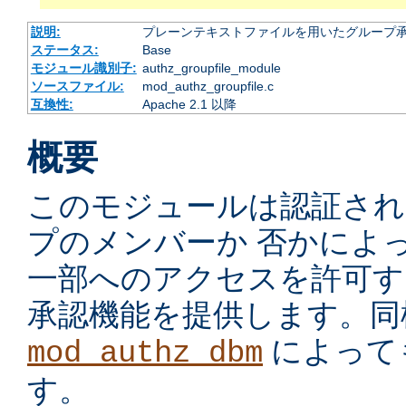
説明:
プレーンテキストファイルを用いたグループ
ステータス:
Base
モジュール識別子:
authz_groupfile_module
ソースファイル:
mod_authz_groupfile.c
互換性:
Apache 2.1 以降
概要
このモジュールは認証され
プのメンバーか 否かによ
一部へのアクセスを許可す
承認機能を提供します。同
によって
mod_authz_dbm
す。