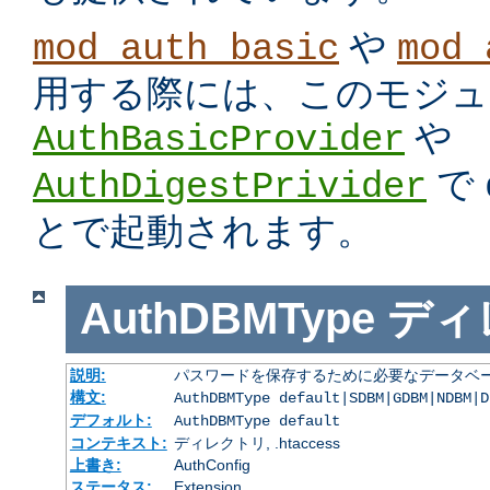
や
mod_auth_basic
mod_
用する際には、このモジュ
や
AuthBasicProvider
で
AuthDigestPrivider
とで起動されます。
AuthDBMType
ディ
説明:
パスワードを保存するために必要なデータベー
構文:
AuthDBMType default|SDBM|GDBM|NDBM|D
デフォルト:
AuthDBMType default
コンテキスト:
ディレクトリ, .htaccess
上書き:
AuthConfig
ステータス:
Extension