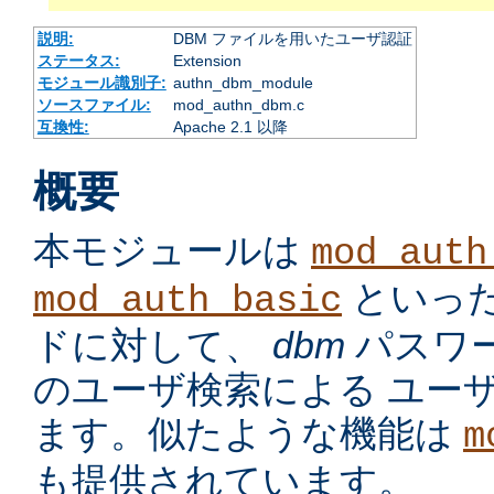
説明:
DBM ファイルを用いたユーザ認証
ステータス:
Extension
モジュール識別子:
authn_dbm_module
ソースファイル:
mod_authn_dbm.c
互換性:
Apache 2.1 以降
概要
本モジュールは
mod_auth
といっ
mod_auth_basic
ドに対して、
dbm
パスワ
のユーザ検索による ユー
ます。似たような機能は
m
も提供されています。